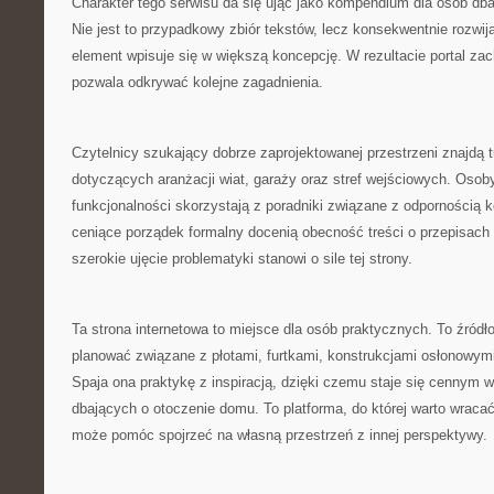
Charakter tego serwisu da się ująć jako kompendium dla osób db
Nie jest to przypadkowy zbiór tekstów, lecz konsekwentnie rozwij
element wpisuje się w większą koncepcję. W rezultacie portal za
pozwala odkrywać kolejne zagadnienia.
Czytelnicy szukający dobrze zaprojektowanej przestrzeni znajdą tu
dotyczących aranżacji wiat, garaży oraz stref wejściowych. Osob
funkcjonalności skorzystają z poradniki związane z odpornością k
ceniące porządek formalny docenią obecność treści o przepisach
szerokie ujęcie problematyki stanowi o sile tej strony.
Ta strona internetowa to miejsce dla osób praktycznych. To źródło
planować związane z płotami, furtkami, konstrukcjami osłonowymi
Spaja ona praktykę z inspiracją, dzięki czemu staje się cennym 
dbających o otoczenie domu. To platforma, do której warto wraca
może pomóc spojrzeć na własną przestrzeń z innej perspektywy.