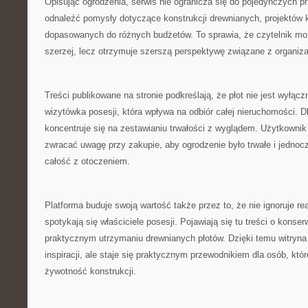
Opisując ogrodzenia, serwis nie ogranicza się do pojedynczych pr
odnaleźć pomysły dotyczące konstrukcji drewnianych, projektów k
dopasowanych do różnych budżetów. To sprawia, że czytelnik mo
szerzej, lecz otrzymuje szerszą perspektywę związane z organiza
Treści publikowane na stronie podkreślają, że płot nie jest wyłącz
wizytówka posesji, która wpływa na odbiór całej nieruchomości. D
koncentruje się na zestawianiu trwałości z wyglądem. Użytkowni
zwracać uwagę przy zakupie, aby ogrodzenie było trwałe i jednoc
całość z otoczeniem.
Platforma buduje swoją wartość także przez to, że nie ignoruje rea
spotykają się właściciele posesji. Pojawiają się tu treści o konse
praktycznym utrzymaniu drewnianych płotów. Dzięki temu witryna 
inspiracji, ale staje się praktycznym przewodnikiem dla osób, któ
żywotność konstrukcji.