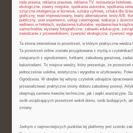
rada prawna
,
reklama prasowa
,
reklama TV
,
restauracje hotelowe
ekologiczne
,
rowery miejskie
,
spotkania autorskie
,
spotkania net
sztuczna inteligencja w biznesie
,
sztuka cyfrowa
,
sztuka dla dzie
graficzny
,
teatr improwizowany
,
teatry alternatywne
,
testy A/B
,
tł
publiczny
,
user experience
,
usługi cateringowe
,
wakacje z dziećm
wellness w hotelach
,
wydarzenia kulturalne
,
wydawnictwa książk
samochodów
,
wystawy fotograficzne
,
zabawki edukacyjne
,
zarzą
zwiedzanie z przewodnikiem
,
żywność ekologiczna
,
żywność regi
Ta strona internetowa to przestrzeń, w którym praktyczna wiedza 
Ta przestrzeń online została przygotowana z myślą o czytelnika
związanych z ogrodzeniami, furtkami, zabudową garażową, zadas
balustradami. To miejsce wiedzy, który prezentuje, że przestrze
jednocześnie solidna, estetyczna i wygodna w użytkowaniu. Pol
Ogrodzenia. W obrębie tej witryny czytelnik odnajdzie opracowani
przeanalizować praktyczne strony doboru zabudowy posesji. Arty
obejmują zarówno kwestie techniczne, jak i wątki aranżacyjne. Dzi
osób urządzających przestrzeń wokół domu, osób budujących, ale 
zmiany.
Jednym z najmocniejszych punktów tej platformy jest szeroki zak