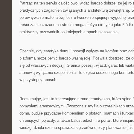
Patrząc na ten serwis całościowo, widać bardzo dobrze, że jej rolą
praktycznych zagadnień związanych z architekturą zewnętrzną. S
porównywanie materiałów, lecz o tworzenie spójnej i wygodnej prz
treści zamieszczane na stronie mogą służyć nie tylko jako źródło
praktyczny przewodnik po kolejnych etapach planowania.
Obecnie, gdy estetyka domu i posesji wpływa na komfort oraz odb
platforma może pełnić bardzo ważną rolę. Pozwala dostrzec, że d
się od właściwych decyzji. Granica posesji, wjazd, garaż lub wiata
stanowią wyłącznie uzupełnienia. To części codziennego komfortu,
w przystępny sposób.
Reasumując, jest to interesująca strona tematyczna, która spina
pomysłami aranżacyjnymi. Tworzona z myślą o czytelnikach urzą
domu, buduje przydatne kompendium o płotach, bramach i furtkac
chroniących pojazdy, a także balustradach. To portal, które inspir
wiedzę, dzięki czemu sprawdza się zarówno przy planowaniu, jak i 