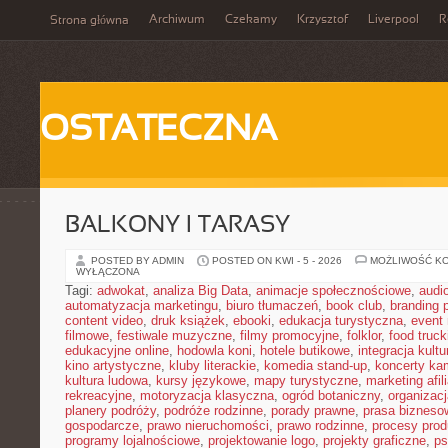
Archiwum
Czekamy
Krzysztof
Liverpool
R
Strona główna
OSTATECZNA
BALKONY I TARASY
POSTED BY ADMIN
POSTED ON KWI - 5 - 2026
MOŻLIWOŚĆ K
WYŁĄCZONA
Tagi:
adwokat
,
analiza Big Data
,
animacje społecznościowe
,
audi
automatyzacja marketingu
,
biuro tłumaczeń
,
book club
,
branding 
content video
,
druk książek
,
ebooki
,
edukacja turystyczna
,
event
filmowe
,
festiwale muzyczne
,
filmy promocyjne
,
folklor
,
food truck
edukacyjne online
,
hodowla koni
,
hotele butikowe
,
integracja kult
kino artystyczne
,
kluby literackie
,
komedia stand-up
,
koncerty ka
kultura ludowa
,
kursy językowe
,
mapy turystyczne
,
marketing afil
rekreacyjne
,
motoryzacja klasyczna
,
ogród botaniczny
,
organizac
planery podróży
,
podróże rodzinne
,
porady prawne
,
prasa bizneso
gospodarcze
,
prawo nieruchomości
,
prawo rodzinne
,
procesy prod
programy lojalnościowe
,
projektowanie logo
,
projekty graficzne
,
ps