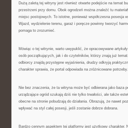
Dużą zaletą tej witryny jest również otwarte podejście na temat 
przestrzeni przy domu. Obok ogrodzeń można znaleźć tu materia
miejsc postojowych. To istotne, ponieważ współczesna posesja 
Wjazd, wydzielenie terenu, garaż i poręcze powinny tworzyć harmo
pomaga to zrozumieć.
Mówiąc o tej witrynie, warto uwypuklić, że opracowywane artykuł
osób początkujących, jak i do czytelników, którzy znają już tema
odbiorcy znajdą przystępne wyjaśnienia, drudzy odkryją praktyczn
charakter sprawia, że portal odpowiada na zróżnicowane potrzeby.
Nie bez znaczenia, że ta witryna może być odbierana jako baza
urządzające ogród szukają dziś nie tylko trwałości, ale także este
obecne na stronie pobudzają do działania. Obrazują, że nawet poz
wpływać na styl całej posesji, jeśli zostanie dobrze dobrana.
Bardzo cennym aspektem tej platformy jest użytkowy charakter. N