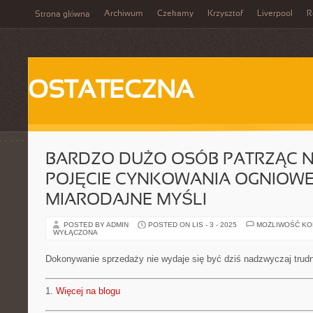
Archiwum
Czekamy
Krzysztof
Liverpool
R
Strona główna
OSTATECZNA
BARDZO DUŻO OSÓB PATRZĄC 
POJĘCIE CYNKOWANIA OGNIOW
MIARODAJNE MYŚLI
POSTED BY ADMIN
POSTED ON LIS - 3 - 2025
MOŻLIWOŚĆ K
WYŁĄCZONA
Dokonywanie sprzedaży nie wydaje się być dziś nadzwyczaj trud
1.
Więcej na blogu