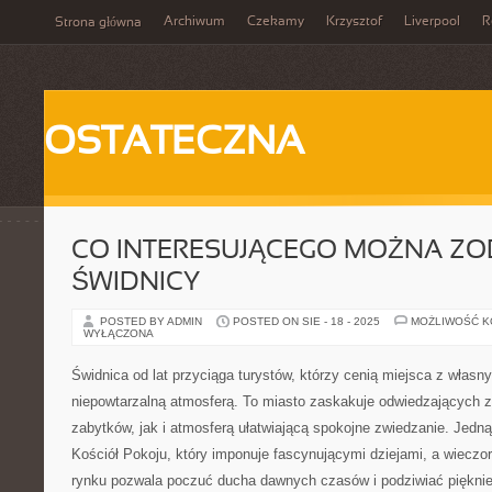
Archiwum
Czekamy
Krzysztof
Liverpool
R
Strona główna
OSTATECZNA
CO INTERESUJĄCEGO MOŻNA Z
ŚWIDNICY
POSTED BY ADMIN
POSTED ON SIE - 18 - 2025
MOŻLIWOŚĆ 
WYŁĄCZONA
Świdnica od lat przyciąga turystów, którzy cenią miejsca z własn
niepowtarzalną atmosferą. To miasto zaskakuje odwiedzających
zabytków, jak i atmosferą ułatwiającą spokojne zwiedzanie. Jedną 
Kościół Pokoju, który imponuje fascynującymi dziejami, a wiecz
rynku pozwala poczuć ducha dawnych czasów i podziwiać pięknie