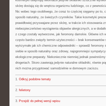
kosmetyki obejmują nieomalże jedynie składniki sztucznie wytw
skórę dostają się do wnętrza organizmu ludzkiego, co z pewności
Nic wobec tego osobliwego, że coraz to częściej sięgamy po to, 
sposób naturalny, ze świeżych czynników. Takie kosmetyki prez
prawidłowiej przyswajane przez skórę, w trakcie ich stosowania z
niebezpieczeństwo wystąpienia objawów alergicznych, a w dodat
z czego zostały wytworzone, jak feromony damskie. Główne ich wa
często bardzo zwięzły termin użyteczności – brak konserwantów s
wytrzymałe jak ich chemiczne odpowiedniki – sprawdź feromony 
siebie w sposób naturalny oraz zdrowy, najogromniejsi sympatycy
ekologiczne preparaty. Niekoniecznie niemniej jednak powinniśmy 
drogeriach. Skoro zawierają jedynie naturalne składniki, równie 
nich można przygotować samodzielnie w domowym zaciszu.
1.
Odkryj podobne tematy
2.
felietony
3.
Przejdź do pełnej wersji wpisu