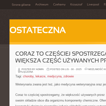
Archiwum
Czekamy
Krzysztof
Liverpool
R
Strona główna
OSTATECZNA
CORAZ TO CZĘŚCIEJ SPOSTRZEGA
WIĘKSZA CZĘŚĆ UŻYWANYCH P
POSTED BY ADMIN
POSTED ON LIS - 30 - 2025
MOŻLIWOŚĆ 
WYŁĄCZONA
Tagi:
choroby
,
lekarze
,
medycyna
,
zdrowie
Weterynaria zwana jest też, jako medycyna weterynaryjna oraz je
Coraz to częściej spostrzegamy, że większość używanych przez
swoim składzie obce dla organizmu komponenty chemiczne. Ofe