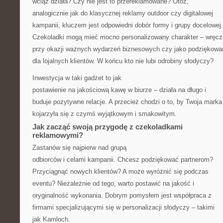
wciąż działa? Czy nie jest to przereklamowane? Otóż,
analogicznie jak do klasycznej reklamy outdoor czy digitalowej
kampanii, kluczem jest odpowiedni dobór formy i grupy docelowej.
Czekoladki mogą mieć mocno personalizowany charakter – wręc
przy okazji ważnych wydarzeń biznesowych czy jako podziękowa
dla lojalnych klientów. W końcu kto nie lubi odrobiny słodyczy?
Inwestycja w taki gadżet to jak
postawienie na jakościową kawę w biurze – działa na długo i
buduje pozytywne relacje. A przecież chodzi o to, by Twoja marka
kojarzyła się z czymś wyjątkowym i smakowitym.
Jak zacząć swoją przygodę z czekoladkami
reklamowymi?
Zastanów się najpierw nad grupą
odbiorców i celami kampanii. Chcesz podziękować partnerom?
Przyciągnąć nowych klientów? A może wyróżnić się podczas
eventu? Niezależnie od tego, warto postawić na jakość i
oryginalność wykonania. Dobrym pomysłem jest współpraca z
firmami specjalizującymi się w personalizacji słodyczy – takimi
jak Kamloch.