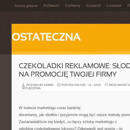
Archiwum
Czekamy
Krzysztof
Liverpool
R
Strona główna
OSTATECZNA
CZEKOLADKI REKLAMOWE: SŁOD
NA PROMOCJĘ TWOJEJ FIRMY
POSTED BY ADMIN
POSTED ON CZE - 11 - 2025
MOŻLIWOŚĆ 
WYŁĄCZONA
W świecie marketingu coraz bardziej
doceniamy, jak słodkie i przyjemne mogą być nasze metody promo
Zastanawialiście się kiedyś, co łączy sztukę marketingu z
odrobiną czekoladowego luksusu? Odpowiedź jest prosta – to