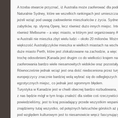
A trzeba otwarcie przyznać, iż Australia może zaoferować dla podr
Naturalnie Sydney, które we wszelkich rankingach jest umieszcz
jeżeli wziąć pod uwagę zadowolenie mieszkańców z życia. Sydne
zabytków, np. słynną Operę, lecz również dużo innych miejsc. In
również Melbourne – a więc miasto, w którym jest organizowany A
w Australii nie mieszka zbyt wielu ludzi – około 20 milionów. Moż
większość Australijczyków mieszka w wielkich miastach na wscho
duże miasto Perth, które jest zlokalizowane na zachodzie, a wię
trochę odosobnieni.|Kanada jest drugim co do wielkości krajem na
zaoferowania bardzo wiele niesamowitych widoków oraz pozostałyc
Równocześnie jednak wciąż jest ona dość niedoceniona przez tur
europejczycy znacznie bardziej wolą wybrać się do odleglejszych i
egzotycznych miejsc, co jednak jest ogromnym błędem.
Turystyka w Kanadzie jest w chwili obecnej bardzo rozbudowana,
z nas będzie mógł w tym kraju znaleźć dla siebie coś rzeczywiści
powiedzieliśmy, jest to kraj posiadający przede wszystkim wspani
znajdziemy tutaj wszystko, od potężnych łańcuchów górskich aż p
pod względem kulturowym jest to niesamowicie wręcz fascynujący 