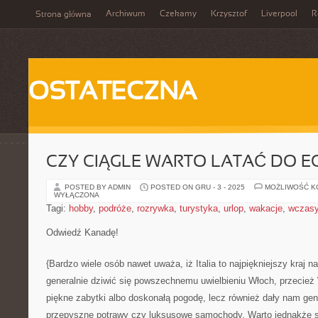
Archiwum
Czekamy
Krzysztof
Liverpool
R
Strona główna
OSTATECZNA
CZY CIĄGLE WARTO LATAĆ DO E
POSTED BY ADMIN
POSTED ON GRU - 3 - 2025
MOŻLIWOŚĆ 
WYŁĄCZONA
Tagi:
hobby
,
podróże
,
rozrywka
,
turystyka
,
urlop
,
wakacje
,
wczas
Odwiedź Kanadę!
{Bardzo wiele osób nawet uważa, iż Italia to najpiękniejszy kraj 
generalnie dziwić się powszechnemu uwielbieniu Włoch, przecież 
piękne zabytki albo doskonałą pogodę, lecz również dały nam ge
przepyszne potrawy czy luksusowe samochody. Warto jednakże sk