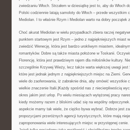
zwiedzaniu Włoch. Strzałem w dziesiątkę jest to, aby do Włoch d
Polski codziennie latają samoloty do Włoch – przede wszystkim 
Mediolan. I to właśnie Rzym i Mediolan warto na dobry początek 
Choć akurat Mediolan w wielu przypadkach zbiera raczej negatywn
punktem startowym jest Rzym – jedno z najpiękniejszych miast w
zwiedzić Wenecję, która jest bardzo urokliwym miastem, idealny
romantyków. Dobre są także miasta położone w Toskanii. Oczywiś
Florencję, która jest prawdziwym rajem dla miłośników kultury. Ni
szczególnie Krzywej Wieży, lecz także warta większej uwagi jest 
które jest jednak jednym z najpiękniejszych miejsc na Ziemi. Gen
wiele do zaoferowania, iż zabraknie dnia, aby omówić wszystkie 
wielkie znaczenie Italii.|Każdy spośród nas z niecierpliwością w
okres jakim jest urlop. Po wielu miesiącach wytężonej pracy nar
kiedy możemy razem z bliskimi udać się na wspólny odpoczynek. 
aspekcie mamy tak wiele, że ciężko bywa wybrać. Dobrze jest z
propozycjami przeróżnych agencji turystycznych, które mają niej
zaproponowania wiele interesujących miejsc w przystępnej cenie.
Jeżeli tylko posiadamy taką możliwość i chcielibyśmy trochę zao