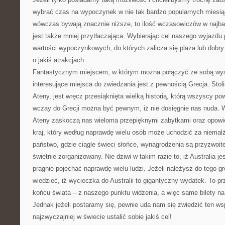
wybrać czas na wypoczynek w nie tak bardzo popularnych miesią
wówczas bywają znacznie niższe, to ilość wczasowiczów w najbar
jest także mniej przytłaczająca. Wybierając cel naszego wyjazdu
wartości wypoczynkowych, do których zalicza się plaża lub dobr
o jakiś atrakcjach.
Fantastycznym miejscem, w którym można połączyć ze sobą wyś
interesujące miejsca do zwiedzania jest z pewnością Grecja. Stol
Ateny, jest wręcz przesiąknięta wielką historią, którą wszyscy po
wczay do Grecji można być pewnym, iż nie dosięgnie nas nuda
Ateny zaskoczą nas wieloma przepięknymi zabytkami oraz opowieś
kraj, który według naprawdę wielu osób może uchodzić za niemalże
państwo, gdzie ciągle świeci słońce, wynagrodzenia są przyzwoite,
świetnie zorganizowany. Nie dziwi w takim razie to, iż Australia j
pragnie pojechać naprawdę wielu ludzi. Jeżeli należysz do tego g
wiedzieć, iż wycieczka do Australii to gigantyczny wydatek. To pr
końcu świata – z naszego punktu widzenia, a więc same bilety na
Jednak jeżeli postaramy się, pewnie uda nam się zwiedzić ten wsp
najzwyczajniej w świecie ustalić sobie jakiś cel!