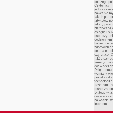
dalszego po
Czytelnicy 
jednocześnie
nawet nie my
takich platf
artykułów p
teksty porad
historyczne c
osiągnęli su
osób czytani
codziennym r
kawie, inni 
zdobywanie w
dnia, a nie
czy pracę. 
także samodz
tematyczne d
doświadczeni
Dzięki temu i
wymiany wied
prawdopodob
technologii 
treści staje
rośnie zapot
Dlatego właś
doświadczeni
najważniejs
internetu.