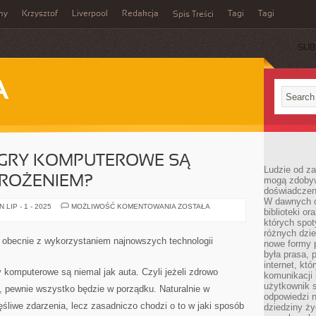
my
Krzysztof
Liverpool
Redakcja
Tagi
Tagi
Spis Treści
SUB
A
GRY KOMPUTEROWE SĄ
Ludzie od za
ROŻENIEM?
mogą zdobyw
doświadczeni
W dawnych cz
CZY
LIP - 1 - 2025
MOŻLIWOŚĆ KOMENTOWANIA
ZOSTAŁA
biblioteki or
NAPRAWDĘ
GRY
których spot
KOMPUTEROWE
różnych dzie
SĄ
obecnie z wykorzystaniem najnowszych technologii
nowe formy p
OGROMNYM
ZAGROŻENIEM?
była prasa, p
internet, kt
komputerowe są niemal jak auta. Czyli jeżeli zdrowo
komunikacji
użytkownik s
 pewnie wszystko będzie w porządku. Naturalnie w
odpowiedzi n
śliwe zdarzenia, lecz zasadniczo chodzi o to w jaki sposób
dziedziny ży