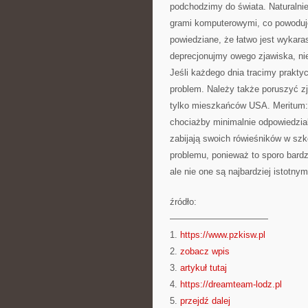
podchodzimy do świata. Naturalnie
grami komputerowymi, co powoduje,
powiedziane, że łatwo jest wykara
deprecjonujmy owego zjawiska, ni
Jeśli każdego dnia tracimy prakty
problem. Należy także poruszyć z
tylko mieszkańców USA. Meritum: 
chociażby minimalnie odpowiedzial
zabijają swoich rówieśników w sz
problemu, ponieważ to sporo bardz
ale nie one są najbardziej istotny
źródło:
———————————
1.
https://www.pzkisw.pl
2.
zobacz wpis
3.
artykuł tutaj
4.
https://dreamteam-lodz.pl
5.
przejdź dalej