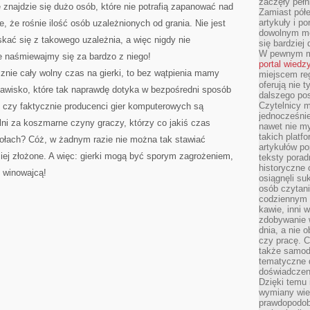
zaczęły pełn
 znajdzie się dużo osób, które nie potrafią zapanować nad
Zamiast pół
artykuły i p
 że rośnie ilość osób uzależnionych od grania. Nie jest
dowolnym mo
skać się z takowego uzależnia, a więc nigdy nie
się bardziej
W pewnym mo
e naśmiewajmy się za bardzo z niego!
portal wiedz
cznie cały wolny czas na gierki, to bez wątpienia mamy
miejscem reg
oferują nie t
jawisko, które tak naprawdę dotyka w bezpośredni sposób
dalszego po
Czytelnicy 
czy faktycznie producenci gier komputerowych są
jednocześnie
ni za koszmarne czyny graczy, którzy co jakiś czas
nawet nie my
takich platf
kołach? Cóż, w żadnym razie nie można tak stawiać
artykułów p
iej złożone. A więc: gierki mogą być sporym zagrożeniem,
teksty porad
historyczne c
m winowajcą!
osiągnęli su
osób czytani
codziennym r
kawie, inni 
zdobywanie w
dnia, a nie
czy pracę. 
także samodz
tematyczne d
doświadczeni
Dzięki temu i
wymiany wied
prawdopodob