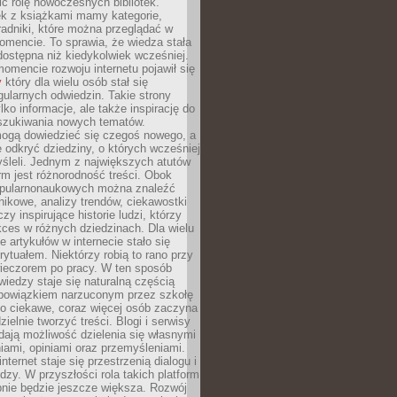
ić rolę nowoczesnych bibliotek.
ek z książkami mamy kategorie,
oradniki, które można przeglądać w
mencie. To sprawia, że wiedza stała
 dostępna niż kiedykolwiek wcześniej.
mencie rozwoju internetu pojawił się
y
który dla wielu osób stał się
ularnych odwiedzin. Takie strony
ylko informacje, ale także inspirację do
szukiwania nowych tematów.
mogą dowiedzieć się czegoś nowego, a
 odkryć dziedziny, o których wcześniej
śleli. Jednym z największych atutów
orm jest różnorodność treści. Obok
opularnonaukowych można znaleźć
nikowe, analizy trendów, ciekawostki
zy inspirujące historie ludzi, którzy
kces w różnych dziedzinach. Dla wielu
e artykułów w internecie stało się
ytuałem. Niektórzy robią to rano przy
wieczorem po pracy. W ten sposób
iedzy staje się naturalną częścią
 obowiązkiem narzuconym przez szkołę
Co ciekawe, coraz więcej osób zaczyna
ielnie tworzyć treści. Blogi i serwisy
ają możliwość dzielenia się własnymi
ami, opiniami oraz przemyśleniami.
nternet staje się przestrzenią dialogu i
zy. W przyszłości rola takich platform
nie będzie jeszcze większa. Rozwój