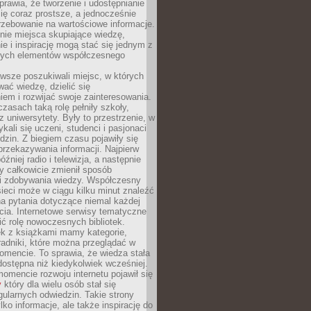
sprawia, że tworzenie i udostępnianie
 się coraz prostsze, a jednocześnie
rzebowanie na wartościowe informacje.
nie miejsca skupiające wiedzę,
e i inspirację mogą stać się jednym z
zych elementów współczesnego
wsze poszukiwali miejsc, w których
ać wiedzę, dzielić się
em i rozwijać swoje zainteresowania.
asach taką rolę pełniły szkoły,
az uniwersytety. Były to przestrzenie, w
ykali się uczeni, studenci i pasjonaci
dzin. Z biegiem czasu pojawiły się
rzekazywania informacji. Najpierw
óźniej radio i telewizja, a następnie
óry całkowicie zmienił sposób
 i zdobywania wiedzy. Współczesny
ieci może w ciągu kilku minut znaleźć
a pytania dotyczące niemal każdej
cia. Internetowe serwisy tematyczne
ić rolę nowoczesnych bibliotek.
ek z książkami mamy kategorie,
oradniki, które można przeglądać w
mencie. To sprawia, że wiedza stała
 dostępna niż kiedykolwiek wcześniej.
mencie rozwoju internetu pojawił się
y
który dla wielu osób stał się
ularnych odwiedzin. Takie strony
ylko informacje, ale także inspirację do