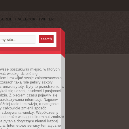
SCRIBE
FACEBOOK
TWITTER
wsze poszukiwali miejsc, w których
ać wiedzę, dzielić się
em i rozwijać swoje zainteresowania.
asach taką rolę pełniły szkoły,
az uniwersytety. Były to przestrzenie, w
ykali się uczeni, studenci i pasjonaci
dzin. Z biegiem czasu pojawiły się
rzekazywania informacji. Najpierw
óźniej radio i telewizja, a następnie
óry całkowicie zmienił sposób
 i zdobywania wiedzy. Współczesny
ieci może w ciągu kilku minut znaleźć
a pytania dotyczące niemal każdej
cia. Internetowe serwisy tematyczne