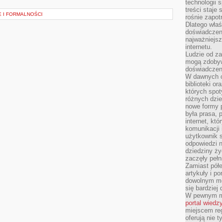
technologii 
treści staje
 I FORMALNOŚCI
rośnie zapot
Dlatego właś
doświadczeni
najważniejs
internetu.
Ludzie od za
mogą zdobyw
doświadczeni
W dawnych cz
biblioteki or
których spot
różnych dzie
nowe formy p
była prasa, p
internet, kt
komunikacji
użytkownik s
odpowiedzi n
dziedziny ży
zaczęły pełn
Zamiast pół
artykuły i p
dowolnym mo
się bardziej
W pewnym mo
portal wiedz
miejscem reg
oferują nie t