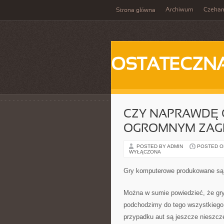
Archiwum
Czeka
Strona główna
OSTATECZN
CZY NAPRAWDĘ 
OGROMNYM ZAG
POSTED BY ADMIN
POSTED ON 
WYŁĄCZONA
Gry komputerowe produkowane są 
Można w sumie powiedzieć, że gry 
podchodzimy do tego wszystkiego,
przypadku aut są jeszcze nieszczę