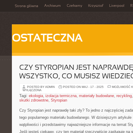
Archiwum
Czekamy
Krzysztof
Liverpool
R
Strona główna
OSTATECZNA
CZY STYROPIAN JEST NAPRAWDĘ 
WSZYSTKO, CO MUSISZ WIEDZIE
POSTED BY ADMIN
POSTED ON MAJ - 17 - 2025
MOŻLIWOŚĆ 
WYŁĄCZONA
Tagi:
ekologia
,
izolacja termiczna
,
materiały budowlane
,
recykling
skutki zdrowotne
,
Styropian
Czy Styropian jest‌ naprawdę ​taki zły? To jedno z najczęściej z
tego popularnego materiału budowlanego. W​ dzisiejszym ⁤artykule
wątpliwości i przedstawimy najważniejsze informacje na temat Sty
Jeśli jesteś ciekawy,⁣ czy ​ten materiał rzeczywiście zasługuje na s