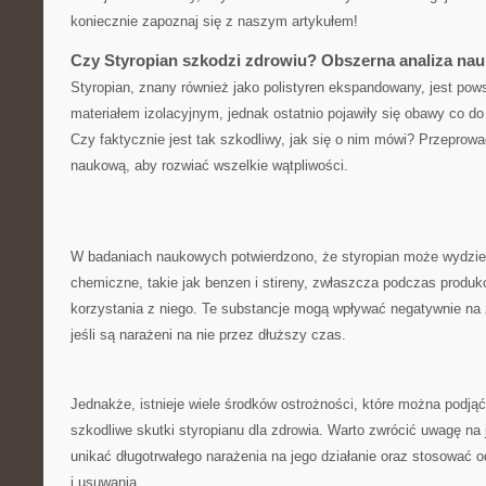
koniecznie zapoznaj się z naszym artykułem!
Czy Styropian szkodzi ‍zdrowiu? Obszerna ⁢analiza na
Styropian,⁤ znany również ‍jako polistyren ekspandowany, jest p
materiałem izolacyjnym, jednak ostatnio pojawiły się obawy‍ co d
Czy faktycznie ​jest tak​ szkodliwy, ⁤jak się o nim mówi? Przeprow
naukową, aby rozwiać wszelkie wątpliwości.
W​ badaniach naukowych potwierdzono, że​ styropian może wydzie
chemiczne,‌ takie jak benzen​ i stireny, zwłaszcza podczas produk
korzystania⁢ z niego. Te substancje mogą wpływać negatywnie na 
jeśli są ⁤narażeni na nie przez dłuższy czas.
Jednakże, istnieje wiele środków ostrożności, które można podjąć
szkodliwe skutki styropianu dla zdrowia. Warto zwrócić uwagę na 
unikać długotrwałego narażenia na‍ jego działanie⁢ oraz stosować
i usuwania.