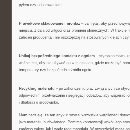
pyłem czy odparowaniami.
Prawidłowe składowanie i montaż
– pamiętaj, aby przechowyw
miejscu, z ⁤dala od wilgoci oraz promieni słonecznych. W⁣ trakcie 
zaleceń producenta i nie oszczędzaj na stosowanych klejach czy
Unikaj bezpośredniego kontaktu z ogniem
– styropian łatwo ul
ważne⁤ jest, aby nie używać go w miejscach, gdzie ⁢może być nar
temperatury czy ⁢bezpośrednie⁣ źródła ognia.
Recykling materiału
– po zakończeniu prac związanych‍ ze styro
odpowiednim przetwarzaniu i segregacji odpadów, aby wspierać 
i dbałości o środowisko.
Mam nadzieję, że ten artykuł rozwiał wszystkie wątpliwości doty
jako materiału budowlanego. Pomimo kontrowersji wokół jego‍ stos
zarówno zalety, jak i wady tego materiału. W przyszłości może poj