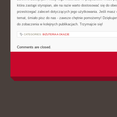
która zastąpi styropian, ale na razie warto dostosować się do obe
przestrzegać⁢ zaleceń dotyczących jego użytkowania.⁣ Jeśli⁢ masz
temat, śmiało⁤ pisz do ⁣nas ⁢- zawsze ‌chętnie pomożemy! ⁤Dziękuje
do zobaczenia w kolejnych publikacjach. Trzymajcie się!
CATEGORIES:
BIŻUTERIA A OKAZJE
Comments are closed.