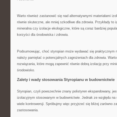
Warto również zastanowić się nad alternatywnymi materiałami izo
równie skuteczne, ‍ale mniej szkodliwe dla zdrowia. Przykłady​ to 
mineralna czy izolacje⁢ ekologiczne, które są coraz bardziej popu
korzyści dla środowiska i zdrowia.
Podsumowując,‍ choć styropian może wydawać się⁣ praktycznym ⁤
należy pamiętać o potencjalnych zagrożeniach dla zdrowia. Wart
rozwiązania, które mogą zapewnić równie dobrą izolację przy⁤ min
środowisko.
Zalety i wady stosowania Styropianu w budownictwie
Styropian, czyli‍ powszechnie ⁤znany polistyren ⁤ekspandowany, j
izolacyjnym stosowanym w budownictwie. Jednak ze względu na s
wiele kontrowersji. Spróbujmy więc przyjrzeć‌ się bliżej zarówno z
zastosowania.