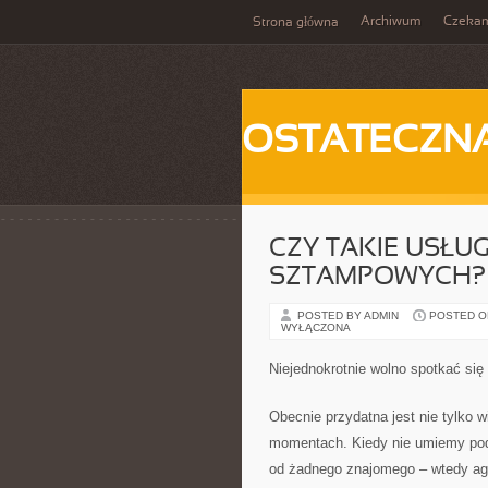
Archiwum
Czeka
Strona główna
OSTATECZN
CZY TAKIE USŁU
SZTAMPOWYCH?
POSTED BY ADMIN
POSTED ON 
WYŁĄCZONA
Niejednokrotnie wolno spotkać się
Obecnie przydatna jest nie tylko 
momentach. Kiedy nie umiemy podo
od żadnego znajomego – wtedy age