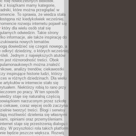
ić rolę nowoczesnych bibliotek.
ek z książkami mamy kategorie,
oradniki, które można przeglądać w
mencie. To sprawia, że wiedza stała
 dostępna niż kiedykolwiek wcześniej.
mencie rozwoju internetu pojawił się
y
który dla wielu osób stał się
ularnych odwiedzin. Takie strony
ylko informacje, ale także inspirację do
szukiwania nowych tematów.
mogą dowiedzieć się czegoś nowego, a
 odkryć dziedziny, o których wcześniej
śleli. Jednym z największych atutów
orm jest różnorodność treści. Obok
opularnonaukowych można znaleźć
nikowe, analizy trendów, ciekawostki
zy inspirujące historie ludzi, którzy
kces w różnych dziedzinach. Dla wielu
e artykułów w internecie stało się
ytuałem. Niektórzy robią to rano przy
wieczorem po pracy. W ten sposób
iedzy staje się naturalną częścią
 obowiązkiem narzuconym przez szkołę
Co ciekawe, coraz więcej osób zaczyna
ielnie tworzyć treści. Blogi i serwisy
ają możliwość dzielenia się własnymi
ami, opiniami oraz przemyśleniami.
nternet staje się przestrzenią dialogu i
zy. W przyszłości rola takich platform
nie będzie jeszcze większa. Rozwój