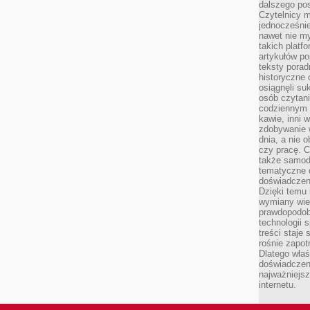
dalszego po
Czytelnicy 
jednocześnie
nawet nie my
takich platf
artykułów p
teksty porad
historyczne c
osiągnęli su
osób czytani
codziennym r
kawie, inni 
zdobywanie w
dnia, a nie
czy pracę. 
także samodz
tematyczne d
doświadczeni
Dzięki temu i
wymiany wied
prawdopodob
technologii 
treści staje
rośnie zapot
Dlatego właś
doświadczeni
najważniejs
internetu.