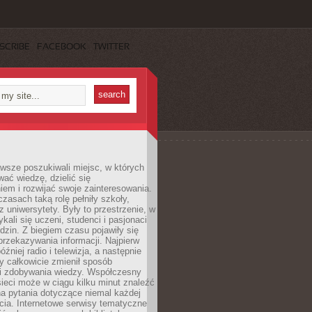
SCRIBE
FACEBOOK
TWITTER
wsze poszukiwali miejsc, w których
ać wiedzę, dzielić się
em i rozwijać swoje zainteresowania.
asach taką rolę pełniły szkoły,
az uniwersytety. Były to przestrzenie, w
ykali się uczeni, studenci i pasjonaci
dzin. Z biegiem czasu pojawiły się
rzekazywania informacji. Najpierw
óźniej radio i telewizja, a następnie
óry całkowicie zmienił sposób
 i zdobywania wiedzy. Współczesny
ieci może w ciągu kilku minut znaleźć
a pytania dotyczące niemal każdej
cia. Internetowe serwisy tematyczne