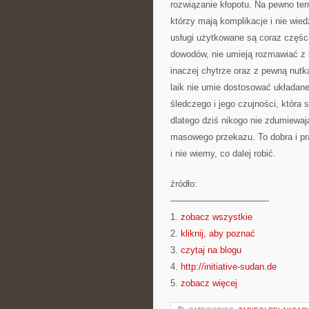
rozwiązanie kłopotu. Na pewno ter
którzy mają komplikacje i nie wied
usługi użytkowane są coraz części
dowodów, nie umieją rozmawiać z lu
inaczej chytrze oraz z pewną nutk
laik nie umie dostosować układane
śledczego i jego czujności, któr
dlatego dziś nikogo nie zdumiewa
masowego przekazu. To dobra i pr
i nie wiemy, co dalej robić.
źródło:
———————————
1.
zobacz wszystkie
2.
kliknij, aby poznać
3.
czytaj na blogu
4.
http://initiative-sudan.de
5.
zobacz więcej