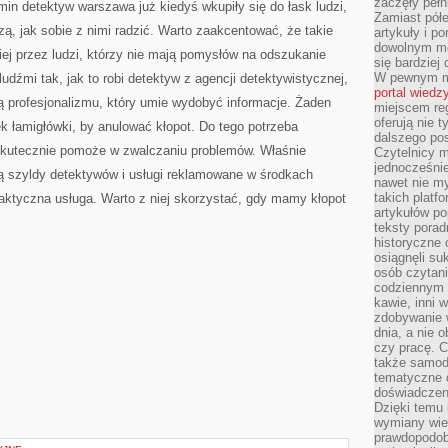
zaczęły pełn
min detektyw warszawa już kiedyś wkupiły się do łask ludzi,
Zamiast pół
zą, jak sobie z nimi radzić. Warto zaakcentować, że takie
artykuły i p
dowolnym mo
ej przez ludzi, którzy nie mają pomysłów na odszukanie
się bardziej
W pewnym mo
dźmi tak, jak to robi detektyw z agencji detektywistycznej,
portal wiedz
ą profesjonalizmu, który umie wydobyć informacje. Żaden
miejscem reg
oferują nie t
k łamigłówki, by anulować kłopot. Do tego potrzeba
dalszego po
a skutecznie pomoże w zwalczaniu problemów. Właśnie
Czytelnicy 
jednocześnie
ją szyldy detektywów i usługi reklamowane w środkach
nawet nie my
takich platf
aktyczna usługa. Warto z niej skorzystać, gdy mamy kłopot
artykułów p
teksty porad
historyczne c
osiągnęli su
osób czytani
codziennym r
kawie, inni 
zdobywanie w
dnia, a nie
czy pracę. 
także samodz
tematyczne d
doświadczeni
Dzięki temu i
wymiany wied
prawdopodob