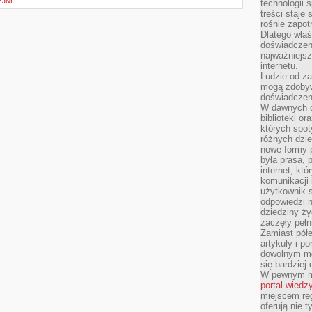
YJNE
technologii 
treści staje
rośnie zapot
Dlatego właś
doświadczeni
najważniejs
internetu.
Ludzie od za
mogą zdobyw
doświadczeni
W dawnych cz
biblioteki or
których spot
różnych dzie
nowe formy p
była prasa, p
internet, kt
komunikacji
użytkownik s
odpowiedzi n
dziedziny ży
zaczęły pełn
Zamiast pół
artykuły i p
dowolnym mo
się bardziej
W pewnym mo
portal wiedz
miejscem reg
oferują nie t