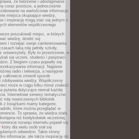
sprawia, że tworzenie i udostępnianie
 się coraz prostsze, a jednocześnie
rzebowanie na wartościowe informacje.
nie miejsca skupiające wiedzę,
e i inspirację mogą stać się jednym z
zych elementów współczesnego
wsze poszukiwali miejsc, w których
ać wiedzę, dzielić się
em i rozwijać swoje zainteresowania.
asach taką rolę pełniły szkoły,
az uniwersytety. Były to przestrzenie, w
ykali się uczeni, studenci i pasjonaci
dzin. Z biegiem czasu pojawiły się
rzekazywania informacji. Najpierw
óźniej radio i telewizja, a następnie
óry całkowicie zmienił sposób
 i zdobywania wiedzy. Współczesny
ieci może w ciągu kilku minut znaleźć
a pytania dotyczące niemal każdej
cia. Internetowe serwisy tematyczne
ić rolę nowoczesnych bibliotek.
ek z książkami mamy kategorie,
oradniki, które można przeglądać w
mencie. To sprawia, że wiedza stała
 dostępna niż kiedykolwiek wcześniej.
mencie rozwoju internetu pojawił się
y
który dla wielu osób stał się
ularnych odwiedzin. Takie strony
ylko informacje, ale także inspirację do