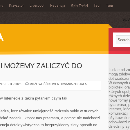
my
Krzysztof
Liverpool
Redakcja
Tagi
Tagi
Spis Treści
SUB
A
GI MOŻEMY ZALICZYĆ DO
Ludzie od za
mogą zdobyw
doświadczeni
W dawnych cz
CZY
SIE - 3 - 2025
MOŻLIWOŚĆ KOMENTOWANIA
ZOSTAŁA
biblioteki or
TAKIE
USŁUGI
których spot
MOŻEMY
różnych dzie
ZALICZYĆ
 w Internecie z takim pytaniem czym tak
DO
nowe formy p
SZTAMPOWYCH?
była prasa, p
internet, kt
wiedza, lecz również umiejętność radzenia sobie w trudnych
komunikacji
użytkownik s
łać zadaniu, kłopot nas przerasta, a pomoc nie nadchodzi
odpowiedzi n
ncja detektywistyczna to bezprzykładny złoty sposób na
dziedziny ży