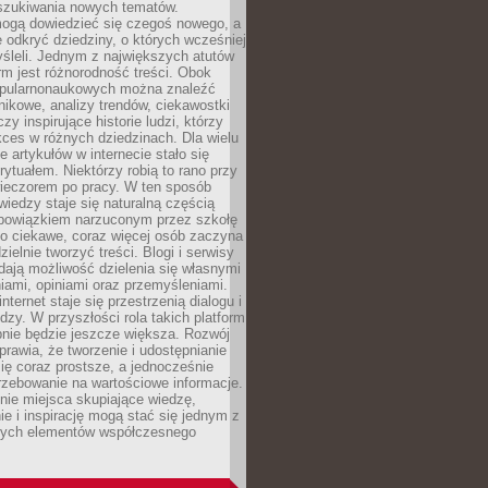
szukiwania nowych tematów.
mogą dowiedzieć się czegoś nowego, a
 odkryć dziedziny, o których wcześniej
śleli. Jednym z największych atutów
orm jest różnorodność treści. Obok
opularnonaukowych można znaleźć
nikowe, analizy trendów, ciekawostki
zy inspirujące historie ludzi, którzy
kces w różnych dziedzinach. Dla wielu
e artykułów w internecie stało się
ytuałem. Niektórzy robią to rano przy
wieczorem po pracy. W ten sposób
iedzy staje się naturalną częścią
 obowiązkiem narzuconym przez szkołę
Co ciekawe, coraz więcej osób zaczyna
ielnie tworzyć treści. Blogi i serwisy
ają możliwość dzielenia się własnymi
ami, opiniami oraz przemyśleniami.
nternet staje się przestrzenią dialogu i
zy. W przyszłości rola takich platform
nie będzie jeszcze większa. Rozwój
sprawia, że tworzenie i udostępnianie
 się coraz prostsze, a jednocześnie
rzebowanie na wartościowe informacje.
nie miejsca skupiające wiedzę,
e i inspirację mogą stać się jednym z
zych elementów współczesnego