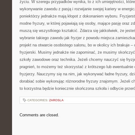
życiu. W szeregu przypadków wynika, to z ich umiejętności, któr
wykonywanie zawodu z pasją i rozwijanie swojej kariery w energi
poniektórzy jednakże mają kłopot z dokonaniem wyboru. Fryzjerst
modne fryzury, w której pojawiają się osoby, mające pasję oraz zdol
muszą się wszystkiego kształcić. Zdarza się jakkolwiek, że jes
wybranie takiego zawodu jak fryzjer z powodu miejsca zamieszka
projekt na otwarcie osobistego salonu, bo w okolicy ich brakuje 
fryzjerski. Musimy jednakże nie zapominać, że musimy skończyć 
szkoły zawodowe oraz technika. Jeżeli chcemy nauczyć się fryzj
pragnień, to możemy też skorzystać z krótszego lub ewentualnie 
fryzjerzy. Nauczymy się na nim, jak wykonywać ładne fryzury, d
dorabiać sobie wykonując różnorodne fryzury znajomym. Jeżeli 
to korzystna będzie koniecznie skończona szkoła i odbycie przer
CATEGORIES:
ZAROSLA
Comments are closed.