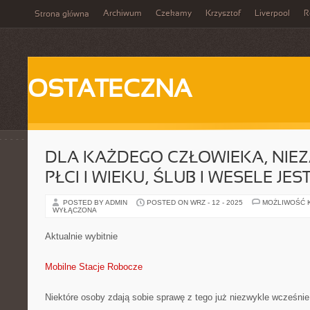
Archiwum
Czekamy
Krzysztof
Liverpool
R
Strona główna
OSTATECZNA
DLA KAŻDEGO CZŁOWIEKA, NIEZ
PŁCI I WIEKU, ŚLUB I WESELE JE
POSTED BY ADMIN
POSTED ON WRZ - 12 - 2025
MOŻLIWOŚĆ 
WYŁĄCZONA
Aktualnie wybitnie
Mobilne Stacje Robocze
Niektóre osoby zdają sobie sprawę z tego już niezwykle wcześnie