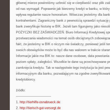
głównej mierze powinniśmy uzbroić się w cierpliwość oraz plik za
od nas wymagał. Poprawnie jak bierzemy kredyt w banku, w któr
wpływa regularnie nasze honorarium. Wówczas jesteśmy dla ban
kontrahentami. Zagraniczny bank z pewnością sprawdzi sytuację 
bank zweryfikuje historię w BIK. Jeżeli tam figurujemy jako niesoli
POŻYCZKI BEZ ZAŚWIADCZEŃ. Biuro Informacji Kredytowej sprz
przetwarzania wiadomości na temat osób obciążonych zobowiązan
fakt, że jesteśmy w BIK o niczym nie świadczy, ponieważ jeśli t
swoich obowiązków może to być dla nas walorem w trakcie staran
Informacje jakie ma BIK to: nasze dane osobowe, data powstania 
poziom spłaty, zaległości. Wszelkie te dane są przechowywane prz
zamknięcia kredytu. Tak w następstwie tego instytucja ta jest p
informacyjnym dla banku, pozwalającym na zgodne zweryfikowan
kredytobiorcy.
źródło:
———————————
1.
http://tierhilfe-osnabrueck.de
2.
http://tierisch-gut-versorgt.de