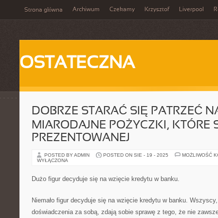
Archiwum
Czekamy
Krzysztof
Liverpool
R
Strona główna
OSTATECZNA
DOBRZE STARAĆ SIĘ PATRZEĆ N
MIARODAJNE POŻYCZKI, KTÓRE 
PREZENTOWANEJ
POSTED BY ADMIN
POSTED ON SIE - 19 - 2025
MOŻLIWOŚĆ 
WYŁĄCZONA
Dużo figur decyduje się na wzięcie kredytu w banku.
Niemało figur decyduje się na wzięcie kredytu w banku. Wszyscy, 
doświadczenia za sobą, zdają sobie sprawę z tego, że nie zawsze