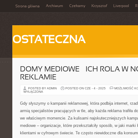
Archiwum
Czekamy
Krzysztof
Liverpool
R
Strona główna
OSTATECZNA
DOMY MEDIOWE – ICH ROLA W 
REKLAMIE
POSTED BY ADMIN
POSTED ON CZE - 4 - 2025
MOŻLIWOŚĆ K
WYŁĄCZONA
Gdy słyszymy o kampanii reklamowej, która podbija internet, rz
armią specjalistów pracujących w tle, aby każda reklama trafiła d
we właściwym momencie. Za kulisami najskuteczniejszych kampa
mediowe – organizacje, które przekształciły sposób, w jaki marki
klientami w cyfrowym świecie. Te często niewidoczne dla konsume