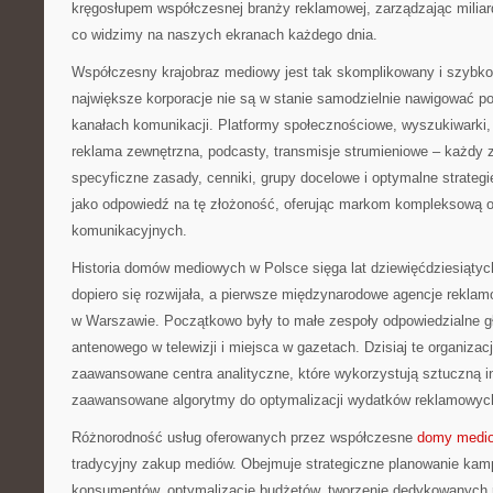
kręgosłupem współczesnej branży reklamowej, zarządzając miliarda
co widzimy na naszych ekranach każdego dnia.
Współczesny krajobraz mediowy jest tak skomplikowany i szybko 
największe korporacje nie są w stanie samodzielnie nawigować p
kanałach komunikacji. Platformy społecznościowe, wyszukiwarki, t
reklama zewnętrzna, podcasty, transmisje strumieniowe – każdy 
specyficzne zasady, cenniki, grupy docelowe i optymalne strate
jako odpowiedź na tę złożoność, oferując markom kompleksową o
komunikacyjnych.
Historia domów mediowych w Polsce sięga lat dziewięćdziesiąty
dopiero się rozwijała, a pierwsze międzynarodowe agencje reklam
w Warszawie. Początkowo były to małe zespoły odpowiedzialne g
antenowego w telewizji i miejsca w gazetach. Dzisiaj te organizacj
zaawansowane centra analityczne, które wykorzystują sztuczną int
zaawansowane algorytmy do optymalizacji wydatków reklamowyc
Różnorodność usług oferowanych przez współczesne
domy medi
tradycyjny zakup mediów. Obejmuje strategiczne planowanie kam
konsumentów, optymalizację budżetów, tworzenie dedykowanych 