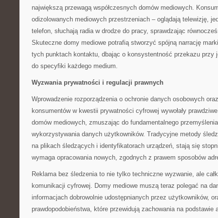
największą przewagą współczesnych domów mediowych. Konsume
odizolowanych mediowych przestrzeniach – oglądają telewizję, je
telefon, słuchają radia w drodze do pracy, sprawdzając równocze
Skuteczne domy mediowe potrafią stworzyć spójną narrację mark
tych punktach kontaktu, dbając o konsystentność przekazu przy
do specyfiki każdego medium.
Wyzwania prywatności i regulacji prawnych
Wprowadzenie rozporządzenia o ochronie danych osobowych ora
konsumentów w kwestii prywatności cyfrowej wywołały prawdziwe 
domów mediowych, zmuszając do fundamentalnego przemyślenia 
wykorzystywania danych użytkowników. Tradycyjne metody śledz
na plikach śledzących i identyfikatorach urządzeń, stają się stop
wymaga opracowania nowych, zgodnych z prawem sposobów adre
Reklama bez śledzenia to nie tylko techniczne wyzwanie, ale całko
komunikacji cyfrowej. Domy mediowe muszą teraz polegać na dany
informacjach dobrowolnie udostępnianych przez użytkowników, o
prawdopodobieństwa, które przewidują zachowania na podstawie