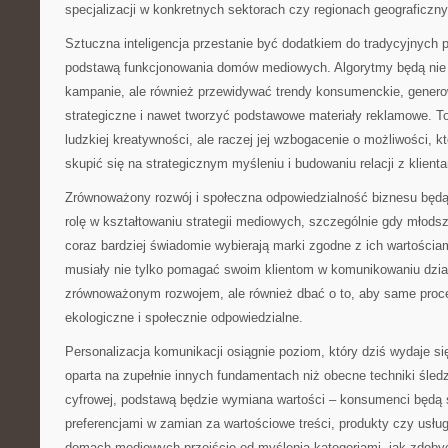
specjalizacji w konkretnych sektorach czy regionach geograficzn
Sztuczna inteligencja przestanie być dodatkiem do tradycyjnych p
podstawą funkcjonowania domów mediowych. Algorytmy będą nie 
kampanie, ale również przewidywać trendy konsumenckie, gener
strategiczne i nawet tworzyć podstawowe materiały reklamowe. To
ludzkiej kreatywności, ale raczej jej wzbogacenie o możliwości, k
skupić się na strategicznym myśleniu i budowaniu relacji z klienta
Zrównoważony rozwój i społeczna odpowiedzialność biznesu będ
rolę w kształtowaniu strategii mediowych, szczególnie gdy młod
coraz bardziej świadomie wybierają marki zgodne z ich wartośc
musiały nie tylko pomagać swoim klientom w komunikowaniu dzi
zrównoważonym rozwojem, ale również dbać o to, aby same proc
ekologiczne i społecznie odpowiedzialne.
Personalizacja komunikacji osiągnie poziom, który dziś wydaje si
oparta na zupełnie innych fundamentach niż obecne techniki śledze
cyfrowej, podstawą będzie wymiana wartości – konsumenci będą ś
preferencjami w zamian za wartościowe treści, produkty czy usłu
domach mediowych przejście od myślenia kategoriami „jak zdobyć