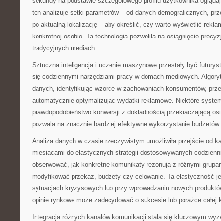
sekundy na podstawie szczegółowego profilu użytkownika ogląda
ten analizuje setki parametrów – od danych demograficznych, prze
po aktualną lokalizację – aby określić, czy warto wyświetlić rekl
konkretnej osobie. Ta technologia pozwoliła na osiągnięcie precyz
tradycyjnych mediach.
Sztuczna inteligencja i uczenie maszynowe przestały być futurys
się codziennymi narzędziami pracy w domach mediowych. Algoryt
danych, identyfikując wzorce w zachowaniach konsumentów, przew
automatycznie optymalizując wydatki reklamowe. Niektóre system
prawdopodobieństwo konwersji z dokładnością przekraczającą osi
pozwala na znacznie bardziej efektywne wykorzystanie budżetów
Analiza danych w czasie rzeczywistym umożliwiła przejście od 
miesiącami do elastycznych strategii dostosowywanych codzienni
obserwować, jak konkretne komunikaty rezonują z różnymi grupam
modyfikować przekaz, budżety czy celowanie. Ta elastyczność j
sytuacjach kryzysowych lub przy wprowadzaniu nowych produktów
opinie rynkowe może zadecydować o sukcesie lub porażce całej 
Integracja różnych kanałów komunikacji stała się kluczowym wyz