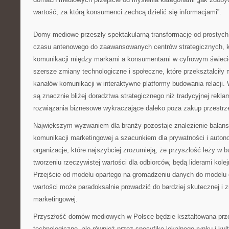
wartość, za którą konsumenci zechcą dzielić się informacjami”.
Domy mediowe przeszły spektakularną transformację od prostych
czasu antenowego do zaawansowanych centrów strategicznych, kt
komunikacji między markami a konsumentami w cyfrowym świecie
szersze zmiany technologiczne i społeczne, które przekształciły
kanałów komunikacji w interaktywne platformy budowania relacj
są znacznie bliżej doradztwa strategicznego niż tradycyjnej rekl
rozwiązania biznesowe wykraczające daleko poza zakup przestrz
Największym wyzwaniem dla branży pozostaje znalezienie balan
komunikacji marketingowej a szacunkiem dla prywatności i auto
organizacje, które najszybciej zrozumieją, że przyszłość leży w b
tworzeniu rzeczywistej wartości dla odbiorców, będą liderami kolej
Przejście od modelu opartego na gromadzeniu danych do modelu 
wartości może paradoksalnie prowadzić do bardziej skutecznej i
marketingowej.
Przyszłość domów mediowych w Polsce będzie kształtowana prze
technologiczne, ale również przez specyfikę lokalnego rynku i kul