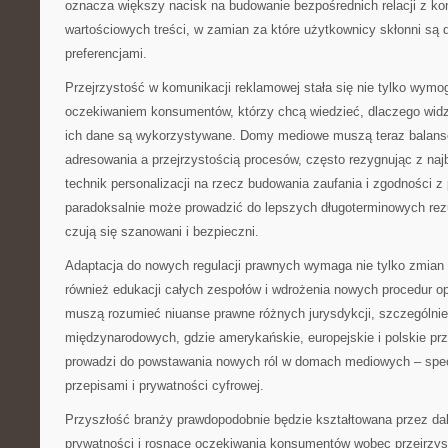
oznacza większy nacisk na budowanie bezpośrednich relacji z ko
wartościowych treści, w zamian za które użytkownicy skłonni są d
preferencjami.
Przejrzystość w komunikacji reklamowej stała się nie tylko wym
oczekiwaniem konsumentów, którzy chcą wiedzieć, dlaczego widzą
ich dane są wykorzystywane. Domy mediowe muszą teraz balan
adresowania a przejrzystością procesów, często rezygnując z na
technik personalizacji na rzecz budowania zaufania i zgodności z
paradoksalnie może prowadzić do lepszych długoterminowych rez
czują się szanowani i bezpieczni.
Adaptacja do nowych regulacji prawnych wymaga nie tylko zmian 
również edukacji całych zespołów i wdrożenia nowych procedur op
muszą rozumieć niuanse prawne różnych jurysdykcji, szczególni
międzynarodowych, gdzie amerykańskie, europejskie i polskie prz
prowadzi do powstawania nowych ról w domach mediowych – spec
przepisami i prywatności cyfrowej.
Przyszłość branży prawdopodobnie będzie kształtowana przez dal
prywatności i rosnące oczekiwania konsumentów wobec przejrzys