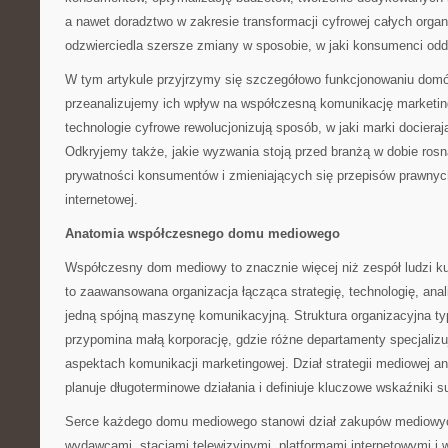
a nawet doradztwo w zakresie transformacji cyfrowej całych organi
odzwierciedla szersze zmiany w sposobie, w jaki konsumenci odd
W tym artykule przyjrzymy się szczegółowo funkcjonowaniu do
przeanalizujemy ich wpływ na współczesną komunikację marketi
technologie cyfrowe rewolucjonizują sposób, w jaki marki docieraj
Odkryjemy także, jakie wyzwania stoją przed branżą w dobie ros
prywatności konsumentów i zmieniających się przepisów prawny
internetowej.
Anatomia współczesnego domu mediowego
Współczesny dom mediowy to znacznie więcej niż zespół ludzi k
to zaawansowana organizacja łącząca strategię, technologię, ana
jedną spójną maszynę komunikacyjną. Struktura organizacyjna
przypomina małą korporację, gdzie różne departamenty specjalizu
aspektach komunikacji marketingowej. Dział strategii mediowej ana
planuje długoterminowe działania i definiuje kluczowe wskaźniki 
Serce każdego domu mediowego stanowi dział zakupów mediowych
wydawcami, stacjami telewizyjnymi, platformami internetowymi i w