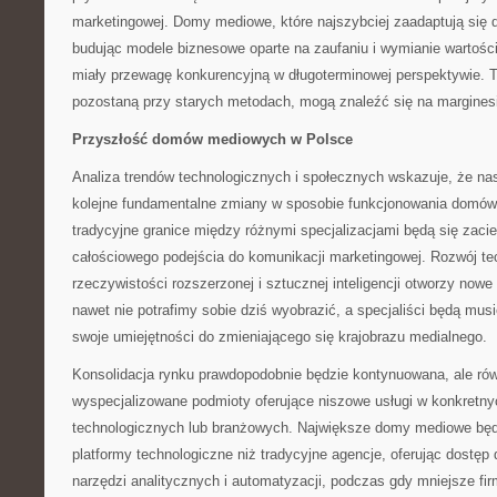
marketingowej. Domy mediowe, które najszybciej zaadaptują się d
budując modele biznesowe oparte na zaufaniu i wymianie wartoś
miały przewagę konkurencyjną w długoterminowej perspektywie. Te
pozostaną przy starych metodach, mogą znaleźć się na marginesi
Przyszłość domów mediowych w Polsce
Analiza trendów technologicznych i społecznych wskazuje, że na
kolejne fundamentalne zmiany w sposobie funkcjonowania domów
tradycyjne granice między różnymi specjalizacjami będą się zacie
całościowego podejścia do komunikacji marketingowej. Rozwój te
rzeczywistości rozszerzonej i sztucznej inteligencji otworzy nowe
nawet nie potrafimy sobie dziś wyobrazić, a specjaliści będą mus
swoje umiejętności do zmieniającego się krajobrazu medialnego.
Konsolidacja rynku prawdopodobnie będzie kontynuowana, ale ró
wyspecjalizowane podmioty oferujące niszowe usługi w konkretn
technologicznych lub branżowych. Największe domy mediowe będ
platformy technologiczne niż tradycyjne agencje, oferując dost
narzędzi analitycznych i automatyzacji, podczas gdy mniejsze fir