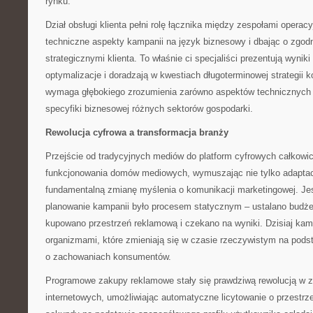
rynku.
Dział obsługi klienta pełni rolę łącznika między zespołami opera
techniczne aspekty kampanii na język biznesowy i dbając o zgod
strategicznymi klienta. To właśnie ci specjaliści prezentują wynik
optymalizacje i doradzają w kwestiach długoterminowej strategii 
wymaga głębokiego zrozumienia zarówno aspektów technicznych b
specyfiki biznesowej różnych sektorów gospodarki.
Rewolucja cyfrowa a transformacja branży
Przejście od tradycyjnych mediów do platform cyfrowych całkowic
funkcjonowania domów mediowych, wymuszając nie tylko adaptac
fundamentalną zmianę myślenia o komunikacji marketingowej. J
planowanie kampanii było procesem statycznym – ustalano budże
kupowano przestrzeń reklamową i czekano na wyniki. Dzisiaj ka
organizmami, które zmieniają się w czasie rzeczywistym na pod
o zachowaniach konsumentów.
Programowe zakupy reklamowe stały się prawdziwą rewolucją w 
internetowych, umożliwiając automatyczne licytowanie o przestr