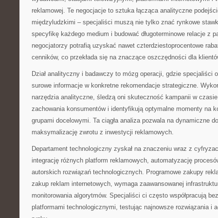
reklamowej. Te negocjacje to sztuka łącząca analityczne podejśc
międzyludzkimi – specjaliści muszą nie tylko znać rynkowe stawk
specyfikę każdego medium i budować długoterminowe relacje z p
negocjatorzy potrafią uzyskać nawet czterdziestoprocentowe rab
cenników, co przekłada się na znaczące oszczędności dla klientó
Dział analityczny i badawczy to mózg operacji, gdzie specjaliści 
surowe informacje w konkretne rekomendacje strategiczne. Wyk
narzędzia analityczne, śledzą oni skuteczność kampanii w czasie
zachowania konsumentów i identyfikują optymalne momenty na k
grupami docelowymi. Ta ciągła analiza pozwala na dynamiczne dos
maksymalizację zwrotu z inwestycji reklamowych.
Departament technologiczny zyskał na znaczeniu wraz z cyfryza
integrację różnych platform reklamowych, automatyzację proces
autorskich rozwiązań technologicznych. Programowe zakupy rek
zakup reklam internetowych, wymaga zaawansowanej infrastruktury
monitorowania algorytmów. Specjaliści ci często współpracują be
platformami technologicznymi, testując najnowsze rozwiązania i a