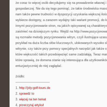
że coraz to więcej osób decydujemy się na prowadzenie własnej i 
gospodarczej. Nie da się tego pominąć, że takie środowiska mas
nam także pewne trudności w dyspozycji uzyskania większej ilości
wybierze dostępny, a zarazem wydajny taki wariant promocji, do 
innymi pozycjonowanie stron, na jakich opisywanej są charakterys
zaistnieć na dzisiejszym rynku. Wejdź na http://www.pozycjonowa
są rozmaite metody pozycjonowania witryn, czyli ilustrujące uzasa
przykład na duża liczba słów kluczowych, ulokowanych wysoko s
witrynie, czy także przy pomocy specjalnych narzędzi jak także
które większość takich przedsięwzięć same zadziałają. Teraz ma
które sprawią, że domena stanie się interesująca dla użytkownikó
entuzjastyczniej do niej zaglądać.
źródło:
———————————
1.
http://joly-golf-tours.de
2.
sprawdź to
3.
więcej na ten temat
4.
przeczytaj artykuł