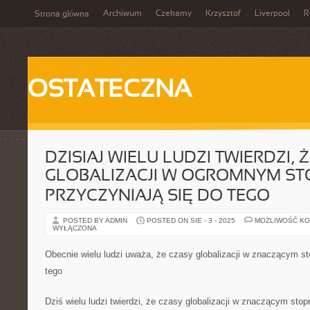
Archiwum
Czekamy
Krzysztof
Liverpool
R
Strona główna
OSTATECZNA
DZISIAJ WIELU LUDZI TWIERDZI, 
GLOBALIZACJI W OGROMNYM ST
PRZYCZYNIAJĄ SIĘ DO TEGO
POSTED BY ADMIN
POSTED ON SIE - 3 - 2025
MOŻLIWOŚĆ K
WYŁĄCZONA
Obecnie wielu ludzi uważa, że czasy globalizacji w znaczącym st
tego
Dziś wielu ludzi twierdzi, że czasy globalizacji w znaczącym stop