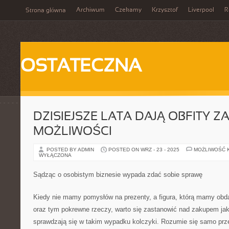
Archiwum
Czekamy
Krzysztof
Liverpool
R
Strona główna
OSTATECZNA
DZISIEJSZE LATA DAJĄ OBFITY Z
MOŻLIWOŚCI
POSTED BY ADMIN
POSTED ON WRZ - 23 - 2025
MOŻLIWOŚĆ 
WYŁĄCZONA
Sądząc o osobistym biznesie wypada zdać sobie sprawę
Kiedy nie mamy pomysłów na prezenty, a figura, którą mamy obd
oraz tym pokrewne rzeczy, warto się zastanowić nad zakupem jakie
sprawdzają się w takim wypadku kolczyki. Rozumie się samo prz