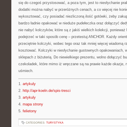
się do czegoś przystosować, a poza tym, jest to niesłychanie pr
dodatki można nabyć w przeróżnych cenach, a co więcej nie kon
wykosztować, czy posiadać niezliczoną ilość gotówki, żeby zakup
bardzo ładnie opakować w nieduże pudełeczka oraz dołączyć ded
nie nabyć kolczyków, które są z jakiś wielkich kolekcji, ponieważ
podejrzeć w taki sposób cenę – przetestuj ANCHOR. Każdy orient
przeciętnie kolczyki, wobec tego oraz tak mniej więcej wiadomą rz
kosztować. Kolczyki w niesłychanie gustownych opakowaniach, wo
sklepach z biżuterią. Do niewielkiego prezentu, wolno dołączyć b
czekoladek, które mimo iż wręczane są na prawie każde okazje, 
uśmiech.
1.
artykuly
2.
http://apr-koeln.de/spis-tresci
3.
artykuly
4.
mapa strony
5.
felietony
CATEGORIES:
TURYSTYKA