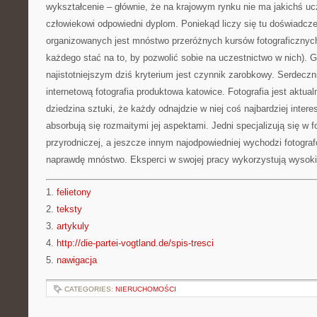
wykształcenie – głównie, że na krajowym rynku nie ma jakichś ucz
człowiekowi odpowiedni dyplom. Poniekąd liczy się tu doświadczen
organizowanych jest mnóstwo przeróżnych kursów fotograficznych 
każdego stać na to, by pozwolić sobie na uczestnictwo w nich). G
najistotniejszym dziś kryterium jest czynnik zarobkowy. Serdecz
internetową fotografia produktowa katowice. Fotografia jest aktualn
dziedzina sztuki, że każdy odnajdzie w niej coś najbardziej intere
absorbują się rozmaitymi jej aspektami. Jedni specjalizują się w fo
przyrodniczej, a jeszcze innym najodpowiedniej wychodzi fotograf
naprawdę mnóstwo. Eksperci w swojej pracy wykorzystują wysokie
1.
felietony
2.
teksty
3.
artykuly
4.
http://die-partei-vogtland.de/spis-tresci
5.
nawigacja
CATEGORIES:
NIERUCHOMOŚCI