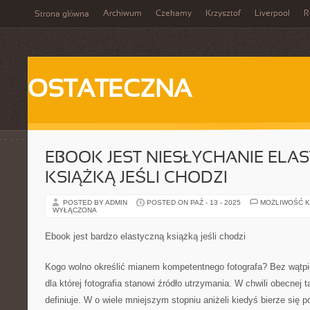
Archiwum
Czekamy
Krzysztof
Liverpool
R
Strona główna
OSTATECZNA
EBOOK JEST NIESŁYCHANIE ELA
KSIĄŻKĄ JEŚLI CHODZI
POSTED BY ADMIN
POSTED ON PAŹ - 13 - 2025
MOŻLIWOŚĆ 
WYŁĄCZONA
Ebook jest bardzo elastyczną książką jeśli chodzi
Kogo wolno określić mianem kompetentnego fotografa? Bez wątpien
dla której fotografia stanowi źródło utrzymania. W chwili obecnej t
definiuje. W o wiele mniejszym stopniu aniżeli kiedyś bierze się