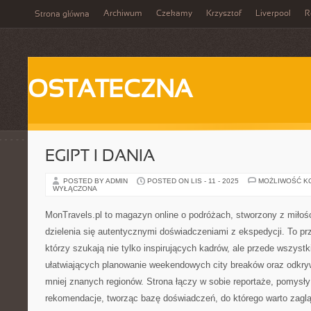
Archiwum
Czekamy
Krzysztof
Liverpool
R
Strona główna
OSTATECZNA
EGIPT I DANIA
POSTED BY ADMIN
POSTED ON LIS - 11 - 2025
MOŻLIWOŚĆ K
WYŁĄCZONA
MonTravels.pl to magazyn online o podróżach, stworzony z miłośc
dzielenia się autentycznymi doświadczeniami z ekspedycji. To prz
którzy szukają nie tylko inspirujących kadrów, ale przede wszyst
ułatwiających planowanie weekendowych city breaków oraz odkryw
mniej znanych regionów. Strona łączy w sobie reportaże, pomysły 
rekomendacje, tworząc bazę doświadczeń, do którego warto zagl