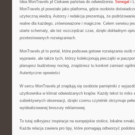
Idea MonTravels.pl Ciekawe państwa do odwiedzenia:
Senegal
i 
MonTravels.pl powstało jako platforma, gdzie osobiste doświadcze
użyteczną wiedzą. Autorzy i redakcja prezentują, że podróżowan
realne dla każdego, zrównoważone i magiczne. Celem serwisu je
utarte schematy, ale też oszczędzać czas, dzięki dokładnym op
przetestowanych rozwiązaniach.
MonTravels.pl to portal, która podsuwa gotowe rozwiązania osób
wyprawie, ale także tych, którzy kolekcjonują pieczątki w paszpor
planujesz budżetowy nocleg, znajdziesz tu konkret zamiast ogóln
Autentyczne opowieści
W sercu MonTravels.pl znajdują się osobiste pamiętniki z wyjazd
użytkownika w klimat odwiedzanych krajów. Każdy tekst to miks emo
subiektywnych obserwacji, dzięki czemu czytelnik otrzymuje peł
wyidealizowanej broszury reklamowej.
To tutaj odkryjesz inspiracje na europejskie stolice, lokalne smak
Każda relacja zawiera pro tipy, które pomagają odtworzyć podobn