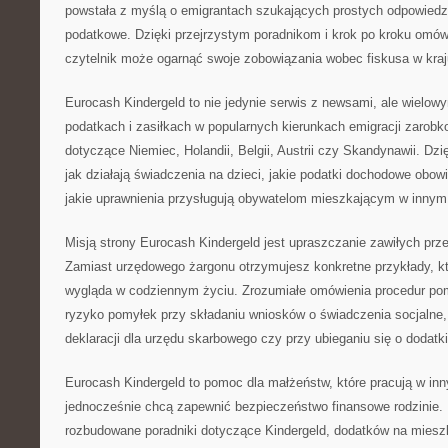
powstała z myślą o emigrantach szukających prostych odpowiedz
podatkowe. Dzięki przejrzystym poradnikom i krok po kroku om
czytelnik może ogarnąć swoje zobowiązania wobec fiskusa w kraj
Eurocash Kindergeld to nie jedynie serwis z newsami, ale wielo
podatkach i zasiłkach w popularnych kierunkach emigracji zarobko
dotyczące Niemiec, Holandii, Belgii, Austrii czy Skandynawii. Dz
jak działają świadczenia na dzieci, jakie podatki dochodowe obow
jakie uprawnienia przysługują obywatelom mieszkającym w innym
Misją strony Eurocash Kindergeld jest upraszczanie zawiłych pr
Zamiast urzędowego żargonu otrzymujesz konkretne przykłady, kt
wygląda w codziennym życiu. Zrozumiałe omówienia procedur po
ryzyko pomyłek przy składaniu wniosków o świadczenia socjalne
deklaracji dla urzędu skarbowego czy przy ubieganiu się o dodat
Eurocash Kindergeld to pomoc dla małżeństw, które pracują w inn
jednocześnie chcą zapewnić bezpieczeństwo finansowe rodzinie. 
rozbudowane poradniki dotyczące Kindergeld, dodatków na mieszk