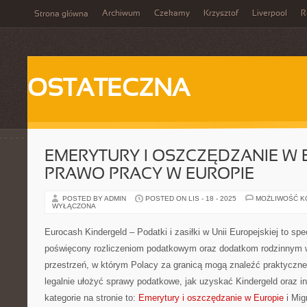
Archiwum
Czekamy
Krzysztof
Liverpool
R
Strona główna
OSTATECZNA
EMERYTURY I OSZCZĘDZANIE W E
PRAWO PRACY W EUROPIE
POSTED BY ADMIN
POSTED ON LIS - 18 - 2025
MOŻLIWOŚĆ 
WYŁĄCZONA
Eurocash Kindergeld – Podatki i zasiłki w Unii Europejskiej to sp
poświęcony rozliczeniom podatkowym oraz dodatkom rodzinnym w 
przestrzeń, w którym Polacy za granicą mogą znaleźć praktyczne 
legalnie ułożyć sprawy podatkowe, jak uzyskać Kindergeld oraz in
kategorie na stronie to:
Emerytury i oszczędzanie w Europie
i Mig