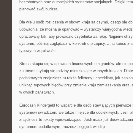
bezrobotnych oraz europejskich systemów socjalnych. Dzięki t
planować swój budżet.
Dla wielu osób rozliczenia w obcym kraju są czymś, czego się ob
udowadnia, że można je opanować – wystarczy wiarygodna wiedza
opracowany tak, aby prowadzić czytelnika za rękę. Najpierw otrzy
systemu, później zaglądasz w konkretne przepisy, a na końcu zna
typowych wątpliwości.
Strona skupia się w sprawach finansowych emigrantów, ale nie p
z którymi stykają się rodziny mieszkające w innych krajach. Dl
podatkowych znajdziesz tu także felietony i checklisty, jak zapl
uniknąć typowych błędów przy zmianie kraju zamieszkania oraz ja
w dwóch państwach.
Eurocash Kindergeld to wsparcie dla osób stawiających pierwsze 
systemów świadczeń, ale także miejsce dla dociekliwych. Jeśli p
znajdziesz tu teksty wprowadzające. Jeśli masz już doświadczen
systemem podatkowym, możesz pogłębić wiedzę.