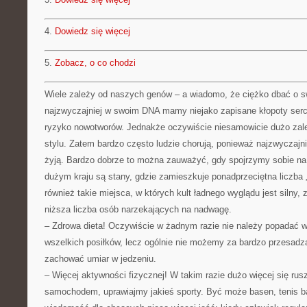
4.
Dowiedz się więcej
5.
Zobacz, o co chodzi
Wiele zależy od naszych genów – a wiadomo, że ciężko dbać o sw
najzwyczajniej w swoim DNA mamy niejako zapisane kłopoty ser
ryzyko nowotworów. Jednakże oczywiście niesamowicie dużo zal
stylu. Zatem bardzo często ludzie chorują, ponieważ najzwyczajni
żyją. Bardzo dobrze to można zauważyć, gdy spojrzymy sobie n
dużym kraju są stany, gdzie zamieszkuje ponadprzeciętna liczba 
również takie miejsca, w których kult ładnego wyglądu jest silny,
niższa liczba osób narzekających na nadwagę.
– Zdrowa dieta! Oczywiście w żadnym razie nie należy popadać 
wszelkich posiłków, lecz ogólnie nie możemy za bardzo przesadza
zachować umiar w jedzeniu.
– Więcej aktywności fizycznej! W takim razie dużo więcej się ru
samochodem, uprawiajmy jakieś sporty. Być może basen, tenis b