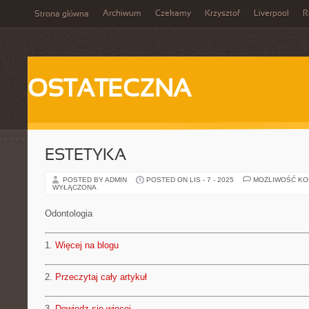
Archiwum
Czekamy
Krzysztof
Liverpool
R
Strona główna
OSTATECZNA
ESTETYKA
POSTED BY ADMIN
POSTED ON LIS - 7 - 2025
MOŻLIWOŚĆ K
WYŁĄCZONA
Odontologia
1.
Więcej na blogu
2.
Przeczytaj cały artykuł
3.
Dowiedz się więcej