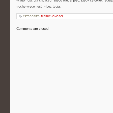
wiadomość dla chcących nieco więcej jeść: kiedy człowiek regula
trochę więcej jeść – bez tycia.
CATEGORIES:
NIERUCHOMOŚCI
Comments are closed.