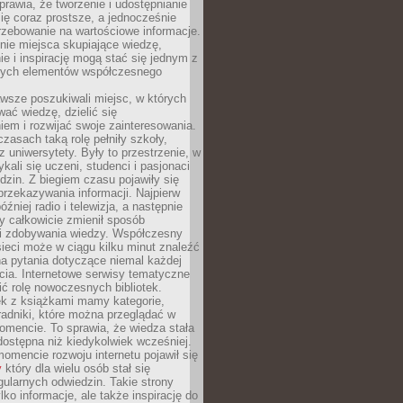
sprawia, że tworzenie i udostępnianie
 się coraz prostsze, a jednocześnie
rzebowanie na wartościowe informacje.
nie miejsca skupiające wiedzę,
e i inspirację mogą stać się jednym z
zych elementów współczesnego
wsze poszukiwali miejsc, w których
ać wiedzę, dzielić się
em i rozwijać swoje zainteresowania.
asach taką rolę pełniły szkoły,
az uniwersytety. Były to przestrzenie, w
ykali się uczeni, studenci i pasjonaci
dzin. Z biegiem czasu pojawiły się
rzekazywania informacji. Najpierw
óźniej radio i telewizja, a następnie
óry całkowicie zmienił sposób
 i zdobywania wiedzy. Współczesny
ieci może w ciągu kilku minut znaleźć
a pytania dotyczące niemal każdej
cia. Internetowe serwisy tematyczne
ić rolę nowoczesnych bibliotek.
ek z książkami mamy kategorie,
oradniki, które można przeglądać w
mencie. To sprawia, że wiedza stała
 dostępna niż kiedykolwiek wcześniej.
mencie rozwoju internetu pojawił się
y
który dla wielu osób stał się
ularnych odwiedzin. Takie strony
ylko informacje, ale także inspirację do