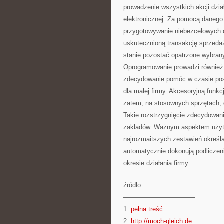
prowadzenie wszystkich akcji dzia
elektronicznej. Za pomocą danego
przygotowywanie niebezcelowych
uskutecznioną transakcję sprzeda
stanie pozostać opatrzone wybra
Oprogramowanie prowadzi równie
zdecydowanie pomóc w czasie pos
dla małej firmy. Akcesoryjną fun
zatem, na stosownych sprzętach, 
Takie rozstrzygnięcie zdecydowani
zakładów. Ważnym aspektem użyt
najrozmaitszych zestawień określa
automatycznie dokonują podliczen
okresie działania firmy.
źródło:
———————————
1.
pełna treść
2.
http://moch-gleich.de