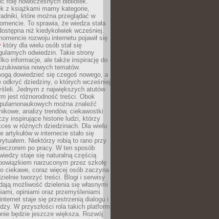
ić rolę nowoczesnych bibliotek.
ek z książkami mamy kategorie,
oradniki, które można przeglądać w
mencie. To sprawia, że wiedza stała
 dostępna niż kiedykolwiek wcześniej.
mencie rozwoju internetu pojawił się
y
który dla wielu osób stał się
ularnych odwiedzin. Takie strony
ylko informacje, ale także inspirację do
szukiwania nowych tematów.
mogą dowiedzieć się czegoś nowego, a
 odkryć dziedziny, o których wcześniej
śleli. Jednym z największych atutów
orm jest różnorodność treści. Obok
opularnonaukowych można znaleźć
nikowe, analizy trendów, ciekawostki
zy inspirujące historie ludzi, którzy
kces w różnych dziedzinach. Dla wielu
e artykułów w internecie stało się
ytuałem. Niektórzy robią to rano przy
wieczorem po pracy. W ten sposób
iedzy staje się naturalną częścią
 obowiązkiem narzuconym przez szkołę
Co ciekawe, coraz więcej osób zaczyna
ielnie tworzyć treści. Blogi i serwisy
ają możliwość dzielenia się własnymi
ami, opiniami oraz przemyśleniami.
nternet staje się przestrzenią dialogu i
zy. W przyszłości rola takich platform
nie będzie jeszcze większa. Rozwój