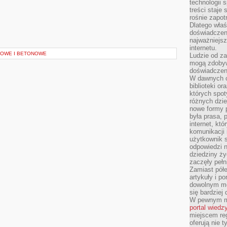
technologii 
treści staje
rośnie zapot
Dlatego właś
doświadczeni
najważniejs
internetu.
LOWE I BETONOWE
Ludzie od za
mogą zdobyw
doświadczeni
W dawnych cz
biblioteki or
których spot
różnych dzie
nowe formy p
była prasa, p
internet, kt
komunikacji
użytkownik s
odpowiedzi n
dziedziny ży
zaczęły pełn
Zamiast pół
artykuły i p
dowolnym mo
się bardziej
W pewnym mo
portal wiedz
miejscem reg
oferują nie t