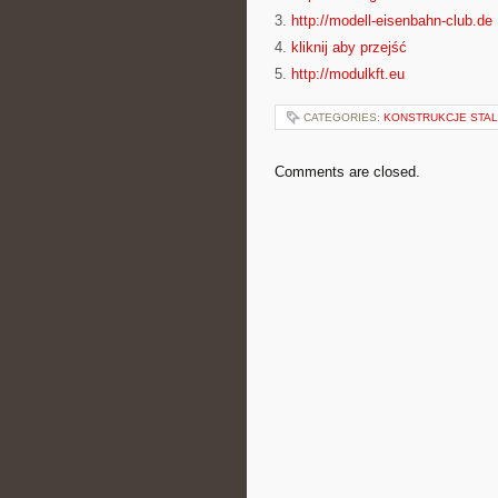
3.
http://modell-eisenbahn-club.de
4.
kliknij aby przejść
5.
http://modulkft.eu
CATEGORIES:
KONSTRUKCJE STA
Comments are closed.