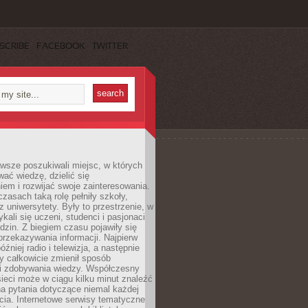
SCRIBE
FACEBOOK
TWITTER
wsze poszukiwali miejsc, w których
ać wiedzę, dzielić się
em i rozwijać swoje zainteresowania.
asach taką rolę pełniły szkoły,
az uniwersytety. Były to przestrzenie, w
ykali się uczeni, studenci i pasjonaci
dzin. Z biegiem czasu pojawiły się
rzekazywania informacji. Najpierw
óźniej radio i telewizja, a następnie
óry całkowicie zmienił sposób
 i zdobywania wiedzy. Współczesny
ieci może w ciągu kilku minut znaleźć
a pytania dotyczące niemal każdej
cia. Internetowe serwisy tematyczne