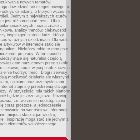
szukiwania nowych tematów.
mogą dowiedzieć się czegoś nowego, a
 odkryć dziedziny, o których wcześniej
śleli. Jednym z największych atutów
orm jest różnorodność treści. Obok
opularnonaukowych można znaleźć
nikowe, analizy trendów, ciekawostki
zy inspirujące historie ludzi, którzy
kces w różnych dziedzinach. Dla wielu
e artykułów w internecie stało się
ytuałem. Niektórzy robią to rano przy
wieczorem po pracy. W ten sposób
iedzy staje się naturalną częścią
 obowiązkiem narzuconym przez szkołę
Co ciekawe, coraz więcej osób zaczyna
ielnie tworzyć treści. Blogi i serwisy
ają możliwość dzielenia się własnymi
ami, opiniami oraz przemyśleniami.
nternet staje się przestrzenią dialogu i
zy. W przyszłości rola takich platform
nie będzie jeszcze większa. Rozwój
sprawia, że tworzenie i udostępnianie
 się coraz prostsze, a jednocześnie
rzebowanie na wartościowe informacje.
nie miejsca skupiające wiedzę,
e i inspirację mogą stać się jednym z
zych elementów współczesnego