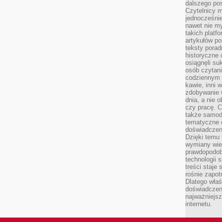
dalszego po
Czytelnicy 
jednocześnie
nawet nie my
takich platf
artykułów p
teksty porad
historyczne c
osiągnęli su
osób czytani
codziennym r
kawie, inni 
zdobywanie w
dnia, a nie
czy pracę. 
także samodz
tematyczne d
doświadczeni
Dzięki temu i
wymiany wied
prawdopodob
technologii 
treści staje
rośnie zapot
Dlatego właś
doświadczeni
najważniejs
internetu.