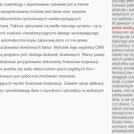
zaczęły pełn
łu marketingu i rejestrowanie zaświadczeń w formie
Zamiast pół
artykuły i p
 oprogramowania możliwe jest łatwe oraz sprawne
dowolnym mo
 dokumentów rachunkowych ewidencjonujących
się bardziej
W pewnym mo
żową. Faktury opisywane są wedle naszego uznania i są w
portal wiedz
miejscem reg
nymi znakami charakteryzującymi danego wystawiającego.
oferują nie t
ż automatyczna kopię zapasową pism co ma prawo
dalszego po
Czytelnicy 
zukiwania określonych faktur. Wskutek tego wypróbuj CRM
jednocześnie
kcją programu jest obsługa drukarek skarbowych. Mamy prawo
nawet nie my
takich platf
drukować przygotowane dokumenty finansowe korporacji.
artykułów p
teksty porad
e podoba się wielu właścicielom poszczególnych firm i
historyczne c
kowym jest poboczna możliwość tworzenia
osiągnęli su
osób czytani
jących wyniki finansowe korporacje. Zawarte opcje aplikacji
codziennym r
ia i przedstawiają dane o wysokości sprzedaży w wybranym
kawie, inni 
zdobywanie w
dnia, a nie
czy pracę. 
także samodz
tematyczne d
doświadczeni
Dzięki temu i
wymiany wied
prawdopodob