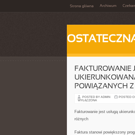
Archiwum
Czeka
Strona główna
OSTATECZN
FAKTUROWANIE 
UKIERUNKOWANĄ
POWIĄZANYCH Z
POSTED BY ADMIN
POSTED ON 
WYŁĄCZONA
Fakturowanie jest usługą ukierun
różnych
Faktura stanowi powiększony prog