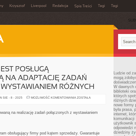
my
Krzysztof
Liverpool
Redakcja
Tagi
Tagi
Spis Treści
SUB
A
JEST POSŁUGĄ
Ludzie od za
 NA ADAPTACJĘ ZADAŃ
mogą zdobyw
doświadczeni
 WYSTAWIANIEM RÓŻNYCH
W dawnych cz
biblioteki or
których spot
FAKTUROWANIE
SIE - 8 - 2025
MOŻLIWOŚĆ KOMENTOWANIA
ZOSTAŁA
różnych dzie
JEST
POSŁUGĄ
nowe formy p
UKIERUNKOWANĄ
była prasa, p
NA
kowaną na realizację zadań połączonych z wystawianiem
internet, kt
ADAPTACJĘ
ZADAŃ
komunikacji
POWIĄZANYCH
użytkownik s
Z
odpowiedzi n
WYSTAWIANIEM
RÓŻNYCH
dziedziny ży
ram obsługujący firmy pod kątem sprzedaży. Gwarantuje