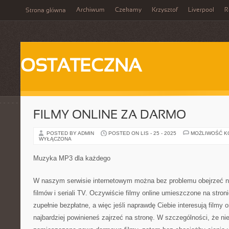
Archiwum
Czekamy
Krzysztof
Liverpool
R
Strona główna
OSTATECZNA
FILMY ONLINE ZA DARMO
POSTED BY ADMIN
POSTED ON LIS - 25 - 2025
MOŻLIWOŚĆ 
WYŁĄCZONA
Muzyka MP3 dla każdego
W naszym serwisie internetowym można bez problemu obejrzeć n
filmów i seriali TV. Oczywiście filmy online umieszczone na stron
zupełnie bezpłatne, a więc jeśli naprawdę Ciebie interesują filmy 
najbardziej powinieneś zajrzeć na stronę. W szczególności, że ni