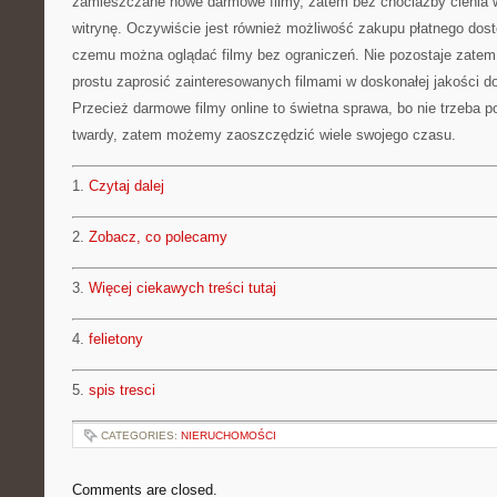
zamieszczane nowe darmowe filmy, zatem bez chociażby cienia w
witrynę. Oczywiście jest również możliwość zakupu płatnego dostę
czemu można oglądać filmy bez ograniczeń. Nie pozostaje zatem 
prostu zaprosić zainteresowanych filmami w doskonałej jakości d
Przecież darmowe filmy online to świetna sprawa, bo nie trzeba p
twardy, zatem możemy zaoszczędzić wiele swojego czasu.
1.
Czytaj dalej
2.
Zobacz, co polecamy
3.
Więcej ciekawych treści tutaj
4.
felietony
5.
spis tresci
CATEGORIES:
NIERUCHOMOŚCI
Comments are closed.