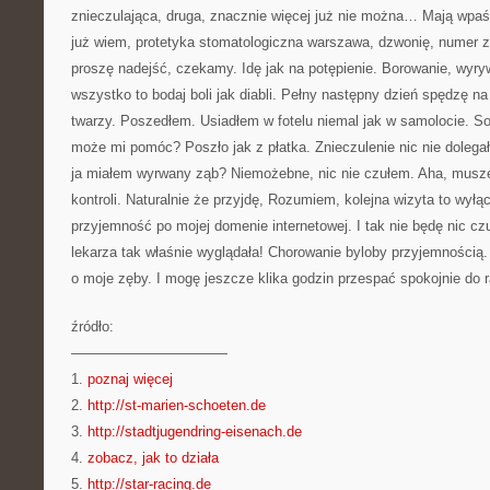
znieczulająca, druga, znacznie więcej już nie można… Mają wpa
już wiem, protetyka stomatologiczna warszawa, dzwonię, numer 
proszę nadejść, czekamy. Idę jak na potępienie. Borowanie, wyry
wszystko to bodaj boli jak diabli. Pełny następny dzień spędzę 
twarzy. Poszedłem. Usiadłem w fotelu niemal jak w samolocie. So
może mi pomóc? Poszło jak z płatka. Znieczulenie nic nie dolegał
ja miałem wyrwany ząb? Niemożebne, nic nie czułem. Aha, muszę 
kontroli. Naturalnie że przyjdę, Rozumiem, kolejna wizyta to wyłą
przyjemność po mojej domenie internetowej. I tak nie będę nic cz
lekarza tak właśnie wyglądała! Chorowanie byloby przyjemnością
o moje zęby. I mogę jeszcze klika godzin przespać spokojnie do 
źródło:
———————————
1.
poznaj więcej
2.
http://st-marien-schoeten.de
3.
http://stadtjugendring-eisenach.de
4.
zobacz, jak to działa
5.
http://star-racing.de