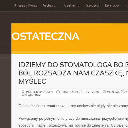
Archiwum
Czekamy
Krzysztof
Liverpool
R
Strona główna
OSTATECZNA
IDZIEMY DO STOMATOLOGA BO B
BÓL ROZSADZA NAM CZASZKĘ, 
MYŚLEĆ
POSTED BY ADMIN
POSTED ON SIE - 17 - 2025
MOŻLIWOŚĆ 
WYŁĄCZONA
Odchudzanie to temat rzeka, który adekwatnie nigdy się nie zam
Powracamy po pełnym dniu pracy do mieszkania, przygotowujemy 
spożycia i nagle.. przeszywa nas ból nie do zniesienia. Co dalej 