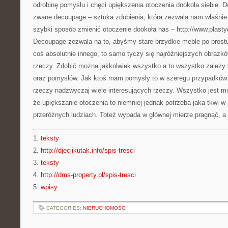
odrobinę pomysłu i chęci upiększenia otoczenia dookoła siebie. Do
zwane decoupage – sztuka zdobienia, która zezwala nam właśnie n
szybki sposób zmienić otoczenie dookoła nas – http://www.plasty
Decoupage zezwala na to, abyśmy stare brzydkie meble po prostu 
coś absolutnie innego, to samo tyczy się najróżniejszych obrazków
rzeczy. Zdobić można jakkolwiek wszystko a to wszystko zależy 
oraz pomysłów. Jak ktoś mam pomysły to w szeregu przypadków
rzeczy nadzwyczaj wiele interesujących rzeczy. Wszystko jest m
że upiększanie otoczenia to niemniej jednak potrzeba jaka tkwi w 
przeróżnych ludziach. Toteż wypada w głównej mierze pragnąć, a 
1.
teksty
2.
http://djecjikutak.info/spis-tresci
3.
teksty
4.
http://dms-property.pl/spis-tresci
5.
wpisy
CATEGORIES:
NIERUCHOMOŚCI