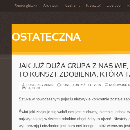
Archiwum
Czekamy
Krzysztof
Liverpool
R
Strona główna
OSTATECZNA
JAK JUŻ DUŻA GRUPA Z NAS WIE
TO KUNSZT ZDOBIENIA, KTÓRA 
POSTED BY ADMIN
POSTED ON PAŹ - 14 - 2025
MOŻLIWOŚĆ 
WYŁĄCZONA
Sztuka w nowoczesnym pojęciu niezwykle konkretnie zostaje za
Świat jaki znajduje się wokół nas jest cudowny, niemniej jednak
najzwyczajniej w świecie odrobinę chęci żeby to ujrzeć. Niestety
wystarczają i niezbędne jest nam coś innego – otóż wtenczas jes