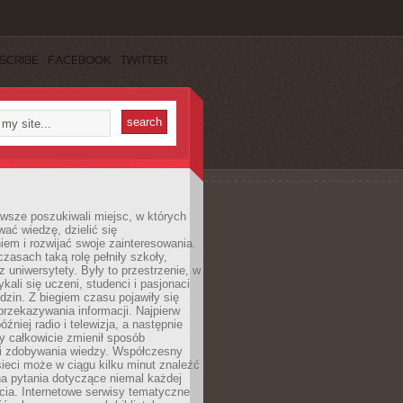
SCRIBE
FACEBOOK
TWITTER
wsze poszukiwali miejsc, w których
ać wiedzę, dzielić się
em i rozwijać swoje zainteresowania.
asach taką rolę pełniły szkoły,
az uniwersytety. Były to przestrzenie, w
ykali się uczeni, studenci i pasjonaci
dzin. Z biegiem czasu pojawiły się
rzekazywania informacji. Najpierw
óźniej radio i telewizja, a następnie
óry całkowicie zmienił sposób
 i zdobywania wiedzy. Współczesny
ieci może w ciągu kilku minut znaleźć
a pytania dotyczące niemal każdej
cia. Internetowe serwisy tematyczne