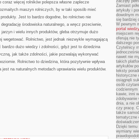
zaczęły pełn
ie coraz więcej rolników polepsza własne zaplecze
Zamiast pół
ozmaitych maszyn rolniczych, by w taki sposób mieć
artykuły i p
dowolnym mo
produkty. Jest to bardzo dogodne, bo rolnictwo nie
się bardziej
W pewnym mo
 degradację środowiska naturalnego, a wręcz przeciwnie,
portal wiedz
jarzyn i wielu innych produktów, gleba otrzymuje dużo
miejscem reg
oferują nie t
piej wegetować. Rolnictwo, jest jednak niezwykle wymagającą
dalszego po
ć bardzo dużo wiedzy i zdolności, gdyż jest to dziedzina
Czytelnicy 
jednocześnie
yczną, jak także zdolności, jakie pozwalają wykonywać
nawet nie my
takich platf
oziomie. Rolnictwo to dziedzina, która pozytywnie wpływa
artykułów p
ta jest na naturalnych metodach uprawiania wielu produktów.
teksty porad
historyczne c
osiągnęli su
osób czytani
codziennym r
kawie, inni 
zdobywanie w
dnia, a nie
czy pracę. 
także samodz
tematyczne d
doświadczeni
Dzięki temu i
wymiany wied
prawdopodob