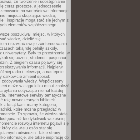
sprawia, że tworzenie i udostępnianie
 się coraz prostsze, a jednocześnie
rzebowanie na wartościowe informacje.
nie miejsca skupiające wiedzę,
e i inspirację mogą stać się jednym z
zych elementów współczesnego
wsze poszukiwali miejsc, w których
ać wiedzę, dzielić się
em i rozwijać swoje zainteresowania.
asach taką rolę pełniły szkoły,
az uniwersytety. Były to przestrzenie, w
ykali się uczeni, studenci i pasjonaci
dzin. Z biegiem czasu pojawiły się
rzekazywania informacji. Najpierw
óźniej radio i telewizja, a następnie
óry całkowicie zmienił sposób
 i zdobywania wiedzy. Współczesny
ieci może w ciągu kilku minut znaleźć
a pytania dotyczące niemal każdej
cia. Internetowe serwisy tematyczne
ić rolę nowoczesnych bibliotek.
ek z książkami mamy kategorie,
oradniki, które można przeglądać w
mencie. To sprawia, że wiedza stała
 dostępna niż kiedykolwiek wcześniej.
mencie rozwoju internetu pojawił się
y
który dla wielu osób stał się
ularnych odwiedzin. Takie strony
ylko informacje, ale także inspirację do