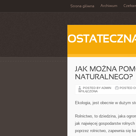
Archiwum
Czeka
Strona główna
OSTATECZN
JAK MOŻNA POM
NATURALNEGO?
POSTED BY ADMIN
POSTED ON 
WYŁĄCZONA
Ekologia, jest obecnie w dużym s
Rolnictwo, to dziedzina, jaka ogrom
jak najwięcej gospodarstw rolnych
poprzez rolnictwo, zapewnia się b