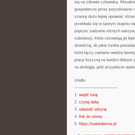
się na zdrowie człowieka. Aktualn
gospodarcze przez pozyskiwanie r
szansę dużo lepiej uprawiać różne 
przekłada się w sporym stopniu na
poprzez sadzenie różnych warzyw, 
substancji, które zezwalają jej le
dziedziną, do jakie trzeba posiada
która łączy zarówno wiedzę teoret
pracę fizyczną na bardzo dobrym p
na ekologię, jeśli oczywiście opar
źródło:
———————————
1.
wejdź tutaj
2.
czytaj dalej
3.
odwiedź witrynę
4.
link do strony
5.
https://swietabirma.pl