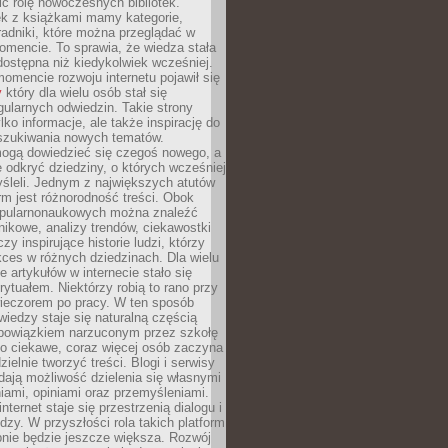
ić rolę nowoczesnych bibliotek.
ek z książkami mamy kategorie,
oradniki, które można przeglądać w
mencie. To sprawia, że wiedza stała
 dostępna niż kiedykolwiek wcześniej.
mencie rozwoju internetu pojawił się
y
który dla wielu osób stał się
ularnych odwiedzin. Takie strony
ylko informacje, ale także inspirację do
szukiwania nowych tematów.
mogą dowiedzieć się czegoś nowego, a
 odkryć dziedziny, o których wcześniej
śleli. Jednym z największych atutów
orm jest różnorodność treści. Obok
opularnonaukowych można znaleźć
nikowe, analizy trendów, ciekawostki
zy inspirujące historie ludzi, którzy
kces w różnych dziedzinach. Dla wielu
e artykułów w internecie stało się
ytuałem. Niektórzy robią to rano przy
wieczorem po pracy. W ten sposób
iedzy staje się naturalną częścią
 obowiązkiem narzuconym przez szkołę
Co ciekawe, coraz więcej osób zaczyna
ielnie tworzyć treści. Blogi i serwisy
ają możliwość dzielenia się własnymi
ami, opiniami oraz przemyśleniami.
nternet staje się przestrzenią dialogu i
zy. W przyszłości rola takich platform
nie będzie jeszcze większa. Rozwój