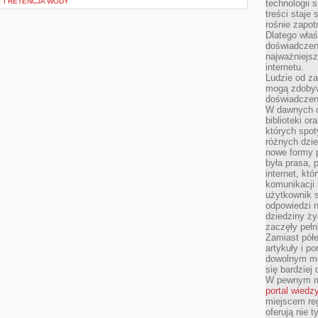
 I RETENCJA WODY
technologii 
treści staje
rośnie zapot
Dlatego właś
doświadczeni
najważniejs
internetu.
Ludzie od za
mogą zdobyw
doświadczeni
W dawnych cz
biblioteki or
których spot
różnych dzie
nowe formy p
była prasa, p
internet, kt
komunikacji
użytkownik s
odpowiedzi n
dziedziny ży
zaczęły pełn
Zamiast pół
artykuły i p
dowolnym mo
się bardziej
W pewnym mo
portal wiedz
miejscem reg
oferują nie t