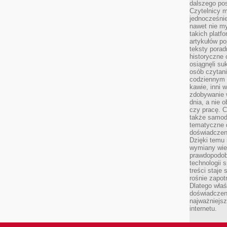
dalszego po
Czytelnicy 
jednocześnie
nawet nie my
takich platf
artykułów p
teksty porad
historyczne c
osiągnęli su
osób czytani
codziennym r
kawie, inni 
zdobywanie w
dnia, a nie
czy pracę. 
także samodz
tematyczne d
doświadczeni
Dzięki temu i
wymiany wied
prawdopodob
technologii 
treści staje
rośnie zapot
Dlatego właś
doświadczeni
najważniejs
internetu.