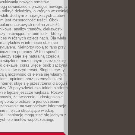
szukiwania nowych tematów.
mogą dowiedzieć się czegoś nowego, a
 odkryć dziedziny, o których wcześniej
śleli. Jednym z największych atutów
orm jest różnorodność treści. Obok
opularnonaukowych można znaleźć
nikowe, analizy trendów, ciekawostki
zy inspirujące historie ludzi, którzy
kces w różnych dziedzinach. Dla wielu
e artykułów w internecie stało się
ytuałem. Niektórzy robią to rano przy
wieczorem po pracy. W ten sposób
iedzy staje się naturalną częścią
 obowiązkiem narzuconym przez szkołę
Co ciekawe, coraz więcej osób zaczyna
ielnie tworzyć treści. Blogi i serwisy
ają możliwość dzielenia się własnymi
ami, opiniami oraz przemyśleniami.
nternet staje się przestrzenią dialogu i
zy. W przyszłości rola takich platform
nie będzie jeszcze większa. Rozwój
sprawia, że tworzenie i udostępnianie
 się coraz prostsze, a jednocześnie
rzebowanie na wartościowe informacje.
nie miejsca skupiające wiedzę,
e i inspirację mogą stać się jednym z
zych elementów współczesnego