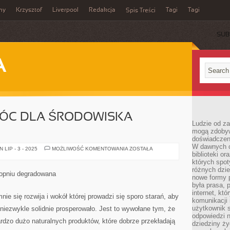
my
Krzysztof
Liverpool
Redakcja
Tagi
Tagi
Spis Treści
SUB
A
ÓC DLA ŚRODOWISKA
Ludzie od za
mogą zdobyw
doświadczeni
W dawnych cz
JAK
LIP - 3 - 2025
MOŻLIWOŚĆ KOMENTOWANIA
ZOSTAŁA
biblioteki or
MOŻNA
POMÓC
których spot
DLA
różnych dzie
ŚRODOWISKA
topniu degradowana
NATURALNEGO?
nowe formy p
była prasa, p
internet, kt
nie się rozwija i wokół której prowadzi się sporo starań, aby
komunikacji
użytkownik s
 niezwykle solidnie prosperowało. Jest to wywołane tym, że
odpowiedzi n
ardzo dużo naturalnych produktów, które dobrze przekładają
dziedziny ży