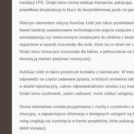
instalacji LPG. Dzięki temu strona edukuje kierowców, pokazując, 
prawidłowa eksploatacja to klucz do bezproblemowej jazdy na gaz
Ważnym elementem witryny AutoGaz Łódź jest także przekładanie 
Nawet bardziej zaawansowane technologicznie pojęcia związane 
autoadaptacją czy nowoczesnymi instalacjami do silników z bez
wyjaśnione w sposób zrozumiały dla osób, które na co dzień nie 
Dzięki temu strona jest zrozumiała dla laików, a jednocześnie na 
docenią ją również pasjonaci motoryzacji.
AutoGaz Łódź to także przestrzeń kontaktu z kierowcami. W treśc
odpowiedzi na często zadawane pytania, w których omówiono takie 
w dowód rejestracyjny, zakres odpowiedzialności serwisu czy trw
Dzięki temu użytkownik, zanim zadzwoni, może zdobyć wstępną 
Strona internetowa została przygotowana z myślą o czytelności uż
intuicyjny, a najważniejsze informacje o dostępnych usługach są
usług znajdują się rozwinięcia w formie poradników, które pokazuj
dobór instalacji.