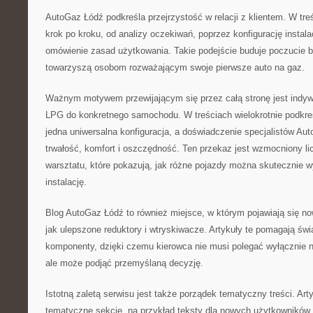
AutoGaz Łódź podkreśla przejrzystość w relacji z klientem. W tr
krok po kroku, od analizy oczekiwań, poprzez konfigurację instalac
omówienie zasad użytkowania. Takie podejście buduje poczucie b
towarzyszą osobom rozważającym swoje pierwsze auto na gaz.
Ważnym motywem przewijającym się przez całą stronę jest indywid
LPG do konkretnego samochodu. W treściach wielokrotnie podkreśla
jedna uniwersalna konfiguracja, a doświadczenie specjalistów A
trwałość, komfort i oszczędność. Ten przekaz jest wzmocniony l
warsztatu, które pokazują, jak różne pojazdy można skutecznie
instalację.
Blog AutoGaz Łódź to również miejsce, w którym pojawiają się no
jak ulepszone reduktory i wtryskiwacze. Artykuły te pomagają św
komponenty, dzięki czemu kierowca nie musi polegać wyłącznie 
ale może podjąć przemyślaną decyzję.
Istotną zaletą serwisu jest także porządek tematyczny treści. Ar
tematyczne sekcje, na przykład teksty dla nowych użytkowników, 