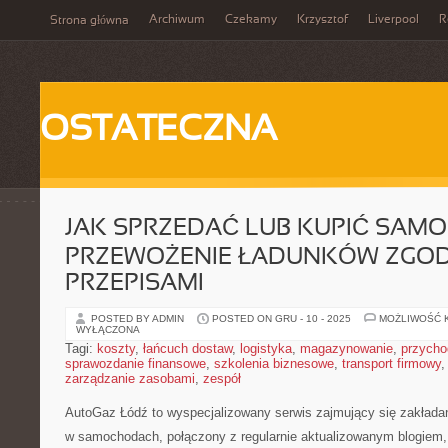
Archiwum
Czekamy
Krzysztof
Liverpool
R
Strona główna
OSTATECZNA
JAK SPRZEDAĆ LUB KUPIĆ SAMO
PRZEWOŻENIE ŁADUNKÓW ZGOD
PRZEPISAMI
POSTED BY ADMIN
POSTED ON GRU - 10 - 2025
MOŻLIWOŚĆ 
WYŁĄCZONA
Tagi:
koszty
,
łańcuch dostaw
,
logistyka
,
magazynowanie
,
przycho
sprawozdanie finansowe
,
szkolenia biznesowe
,
transport firmowy
zarządzanie zasobami
,
zespół
AutoGaz Łódź to wyspecjalizowany serwis zajmujący się zakładan
w samochodach, połączony z regularnie aktualizowanym blogiem,