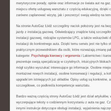
merytoryczne porady, opinie oraz informacje ze świata aut na gaz
miejscu ofertę usługową warsztatu z częścią edukacyjną, dzięki
zarówno zaplanować wizytę, jak i poszerzyć swoją wiedzę na te
Na stronie AutoGaz Łódź szczególny nacisk położony jest na be
jazdy z instalacją gazową. Odwiedzający znajdzie tutaj szczegół
instalacji gazowej, rodzajów systemów LPG, a także wskazówki d
instalacji do konkretnego auta. Dzięki temu serwis jest nie tylko s
praktycznym przewodnikiem dla osób, które rozważają zmianę pa
kategorie:
Psychologia kierowcy i ergonomia
i Lakiernictwo i karo
prezentuje swoją specjalizację w czytelnych, intuicyjnych blokac
mógł szybko wyszukać interesujące go informacje. Osobne miejs
montażowi nowych instalacji, osobne konserwacji i regulacji, a k
upgrade’om istniejących już układów. Opisy usług są konkretne, a
szczegółowe, co podkreśla kompetencje warsztatu.
Bardzo ważną częścią strony AutoGaz Łódź jest dział artykułów, 
wyczerpujące teksty o codziennym korzystaniu z auta na gaz. Czy
innymi instrukcje dotyczące obsługi instalacji, wyjaśnienia najcz