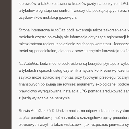
kierowców, a także zestawienia kosztów jazdy na benzynie i LPG.
artykułów blog staje się centrum wiedzy dla początkujących ora
użytkowników instalacji gazowych.
Strona internetowa AutoGaz Łódź akcentuje także zakorzenienie w
treściach często pojawiają się informacje dotyczące aglomeracji łó
mieszkańcom regionu znalezienie zaufanego warsztatu. Jednocze
treści są ponadlokalne, dlatego z serwisu chętnie korzystają takż
Na AutoGaz Łódź mocno podkreślone są korzyści płynące z wybo
artykułach i opisach usług czytelnik znajdzie konkretne wyliczeni
szybko może spłacić się montaż przy typowym przebiegu roczn
finansowych pojawiają się również argumenty ekologiczne, podkre
prawidłowo wyregulowana instalacja LPG pomaga zredukować za
z jazdą wyłącznie na benzynie.
Serwis AutoGaz Łódź kładzie nacisk na odpowiedzialne korzystani
części poradnikowej można znaleźć szczegółowe opisy procedu
okresowych wizyt, a także wskazówki, jak rozpoznać pierwsze 