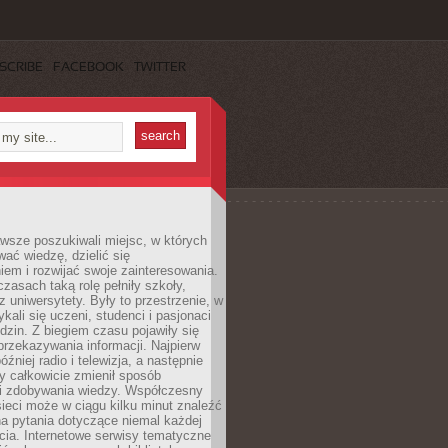
SCRIBE
FACEBOOK
TWITTER
wsze poszukiwali miejsc, w których
ać wiedzę, dzielić się
em i rozwijać swoje zainteresowania.
asach taką rolę pełniły szkoły,
az uniwersytety. Były to przestrzenie, w
ykali się uczeni, studenci i pasjonaci
dzin. Z biegiem czasu pojawiły się
rzekazywania informacji. Najpierw
óźniej radio i telewizja, a następnie
óry całkowicie zmienił sposób
 i zdobywania wiedzy. Współczesny
ieci może w ciągu kilku minut znaleźć
a pytania dotyczące niemal każdej
cia. Internetowe serwisy tematyczne