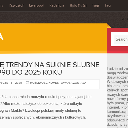
my
Krzysztof
Liverpool
Redakcja
Tagi
Tagi
Spis Treści
SUB
A
IĘ TRENDY NA SUKNIE ŚLUBNE
Ludzie od za
1990 DO 2025 ROKU
mogą zdobyw
doświadczeni
W dawnych cz
JAK
 CZE - 5 - 2025
MOŻLIWOŚĆ KOMENTOWANIA
ZOSTAŁA
biblioteki or
ZMIENIAŁY
SIĘ
których spot
TRENDY
różnych dzie
NA
ażda panna młoda marzyła o sukni przypominającej tort
SUKNIE
nowe formy p
ŚLUBNE
była prasa, p
i? Albo może należysz do pokolenia, które odkryło
W
internet, kt
POLSCE
eghan Markle? Ewolucja polskiej mody ślubnej to
–
komunikacji
OD
użytkownik s
przemian społecznych, ekonomicznych i kulturowych.
1990
odpowiedzi n
DO
2025
dziedziny ży
ROKU