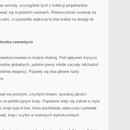
e wzrosły, szczególnie tych z kolekcji projektantów
awiać się w polskich salonach. Równocześnie rozwinął się
alni, co pozwoliło większej liczbie kobiet na dostęp do
 kontra romantyzm
zewartościowanie w modzie ślubnej. Pod wpływem kryzysu
rendów globalnych, polskie panny młode zaczęły odchodzić
telnej elegancji. Pojawiły się dwa główne nurty:
ho.
ał się prostymi, czystymi liniami, wysokiej jakości
m na perfekcyjnym kroju. Popularne stały się suknie w stylu
z kroje typu A-line, które pochlebiały większości sylwetek.
dwab, krep i szyfon w matowych wykończeniach.