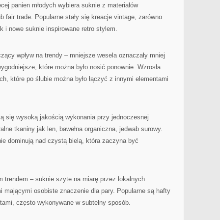
ęcej panien młodych wybiera suknie z materiałów
 fair trade. Popularne stały się kreacje vintage, zarówno
k i nowe suknie inspirowane retro stylem.
ący wpływ na trendy – mniejsze wesela oznaczały mniej
wygodniejsze, które można było nosić ponownie. Wzrosła
h, które po ślubie można było łączyć z innymi elementami
ą się wysoką jakością wykonania przy jednoczesnej
ralne tkaniny jak len, bawełna organiczna, jedwab surowy.
nie dominują nad czystą bielą, która zaczyna być
m trendem – suknie szyte na miarę przez lokalnych
mi mającymi osobiste znaczenie dla pary. Popularne są hafty
tatami, często wykonywane w subtelny sposób.