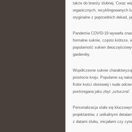
także do branży ślubnej. Coraz wi
organicznych, recyklingowanych lub
oryginalne z poprzednich dekad, ja
Pandemia COVID-19 wywarła znacz
formalne suknie, często krótsze, 
popularność sukien dwuczęściowyc
garderoby.
Współczesne suknie charakteryzuj
prostocie kroju. Popularne są natu
Kolor kości słoniowej i nude odcie
postrzegana jako zbyt „sztuczna”.
Personalizacja stała się kluczowy
projektantów, z unikalnymi detala
z datami ślubu, inicjałami czy cy