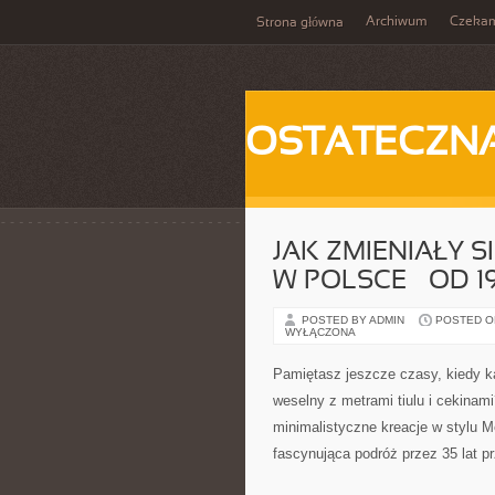
Archiwum
Czeka
Strona główna
OSTATECZN
JAK ZMIENIAŁY S
W POLSCE – OD 
POSTED BY ADMIN
POSTED ON
WYŁĄCZONA
Pamiętasz jeszcze czasy, kiedy k
weselny z metrami tiulu i cekinam
minimalistyczne kreacje w stylu M
fascynująca podróż przez 35 lat 