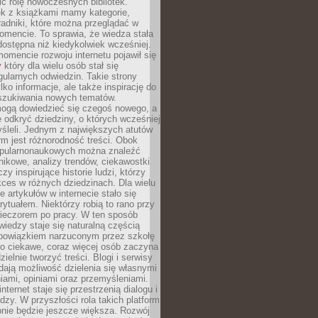
ić rolę nowoczesnych bibliotek.
ek z książkami mamy kategorie,
oradniki, które można przeglądać w
mencie. To sprawia, że wiedza stała
 dostępna niż kiedykolwiek wcześniej.
mencie rozwoju internetu pojawił się
y
który dla wielu osób stał się
ularnych odwiedzin. Takie strony
ylko informacje, ale także inspirację do
szukiwania nowych tematów.
mogą dowiedzieć się czegoś nowego, a
 odkryć dziedziny, o których wcześniej
śleli. Jednym z największych atutów
orm jest różnorodność treści. Obok
opularnonaukowych można znaleźć
nikowe, analizy trendów, ciekawostki
zy inspirujące historie ludzi, którzy
kces w różnych dziedzinach. Dla wielu
e artykułów w internecie stało się
ytuałem. Niektórzy robią to rano przy
wieczorem po pracy. W ten sposób
iedzy staje się naturalną częścią
 obowiązkiem narzuconym przez szkołę
Co ciekawe, coraz więcej osób zaczyna
ielnie tworzyć treści. Blogi i serwisy
ają możliwość dzielenia się własnymi
ami, opiniami oraz przemyśleniami.
nternet staje się przestrzenią dialogu i
zy. W przyszłości rola takich platform
nie będzie jeszcze większa. Rozwój