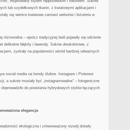
-chic, inspirowany stylem hippisowskim i folklorem. Suknie
wych lub szydełkowych tkanin, z kwiatowymi aplikacjami i
stały się wieńce kwiatowe zamiast welonów i biżuteria w
j różnorodna – oprócz tradycyjnej bieli pojawiły się odcienie
t delikatne błękity i lawendy. Suknie dwukolorowe, z
kacjami, zyskały na popularności wśród bardziej odważnych
yw social media na trendy ślubne. Instagram i Pinterest
acji, a suknie musiały być „instagramowalne” – fotogeniczne
To doprowadziło do powstania hybrydowych stylów łączących
wnoważona elegancja
świadomość ekologiczna i zrównoważony rozwój dotarły