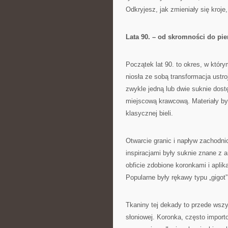
Odkryjesz, jak zmieniały się kroje,
Lata 90. – od skromności do pi
Początek lat 90. to okres, w któr
niosła ze sobą transformacja ustr
zwykle jedną lub dwie suknie dost
miejscową krawcową. Materiały by
klasycznej bieli.
Otwarcie granic i napływ zachodn
inspiracjami były suknie znane z 
obficie zdobione koronkami i aplika
Popularne były rękawy typu „gigot”
Tkaniny tej dekady to przede wszys
słoniowej. Koronka, często import