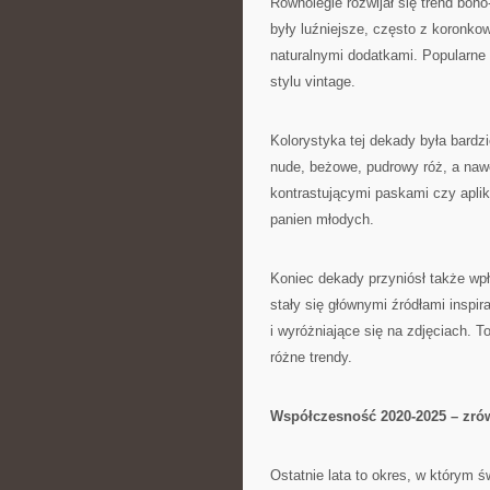
Równolegle rozwijał się trend boho
były luźniejsze, często z koronko
naturalnymi dodatkami. Popularne 
stylu vintage.
Kolorystyka tej dekady była bardzie
nude, beżowe, pudrowy róż, a nawe
kontrastującymi paskami czy apli
panien młodych.
Koniec dekady przyniósł także wpł
stały się głównymi źródłami inspir
i wyróżniające się na zdjęciach. 
różne trendy.
Współczesność 2020-2025 – zró
Ostatnie lata to okres, w którym 