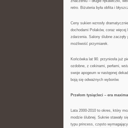
znaczeniu – długie rękawiczki, we
retro. Biżuteria była obfita i błysz
Ceny sukien wzrosły dramatycznie
dochodami Polaków, coraz więcej 
zdarzenia. Salony ślubne zaczęły
możliwość przymiarek.
Końcówka lat 90. przyniosła już p
ozdobne, z cekinami, perłami, wst
swoje apogeum w następnej dekadzi
boją się odważnych wyborów.
Przełom tysiącleci – era maxim
Lata 2000-2010 to okres, który mo
modzie ślubnej. Suknie stawały s
typu princess, często wymagający