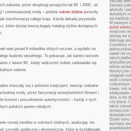
zaczęły pełn
h salonów, przez eksplozję przepychu lat 90. i 2000., aż
Zamiast pół
artykuły i p
ji i zrównoważonej mody – polskie
suknie ślubne
przeszły
dowolnym mo
się bardziej
ak transformacja całego kraju. Każda dekada przynosiła
W pewnym mo
ci, które dzisiaj tworzą bogaty katalog stylów dostępnych
portal wiedz
miejscem reg
h.
oferują nie t
dalszego po
Czytelnicy 
nek wart ponad 8 miliardów złotych rocznie, a wydatki na
jednocześnie
nawet nie my
ałego budżetu weselnego. To pokazuje, jak bardzo wzrosło
takich platf
artykułów p
niu z latami 90., kiedy większość kobiet zadowalała się
teksty porad
okalnym salonie.
historyczne c
osiągnęli su
osób czytani
codziennym r
obalne mieszały się z polskimi tradycjami, tworząc unikalne
kawie, inni 
chodniej mody, przez fascynację amerykańskimi filmami i
zdobywanie w
dnia, a nie
do korzeni i poszukiwanie autentyczności – każdy z tych
czy pracę. 
także samodz
afach polskich panien młodych.
tematyczne d
doświadczeni
Dzięki temu i
nie rozwój trendów w sukniach ślubnych, analizując nie
wymiany wied
prawdopodob
eż czynniki społeczne i ekonomiczne, które je kształtowały.