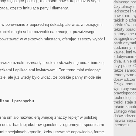
lony sięgające podłogi, a czasem nawet kapelusz w stylu
dalszego po
Czytelnicy 
cząca, często imitująca perły i diamenty.
jednocześnie
nawet nie my
takich platf
 w porównaniu z poprzednią dekadą, ale wraz z rosnącymi
artykułów p
teksty porad
kobiet mogło sobie pozwolić na kreację z prawdziwego
historyczne c
osiągnęli su
 powstawać w większych miastach, oferując szerszy wybór i
osób czytani
codziennym r
kawie, inni 
zdobywanie w
dnia, a nie
ierwsze oznaki przesady – suknie stawały się coraz bardziej
czy pracę. 
ążkami i aplikacjami kwiatowymi. Ten trend miał osiągnąć
także samodz
tematyczne d
e, ale już wtedy było widać, że polskie panny młode nie
doświadczeni
Dzięki temu i
wymiany wied
prawdopodob
technologii 
alizmu i przepychu
treści staje
rośnie zapot
Dlatego właś
doświadczeni
żna śmiało nazwać erą „więcej znaczy lepiej” w polskiej
najważniejs
ię coraz bardziej ekstrawaganckie, z ogromnymi spódnicami
internetu.
mi specjalnych krynolin, żeby utrzymać odpowiednią formę.