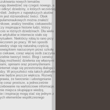
szukiwania nowych tematów.
mogą dowiedzieć się czegoś nowego, a
 odkryć dziedziny, o których wcześniej
śleli. Jednym z największych atutów
orm jest różnorodność treści. Obok
opularnonaukowych można znaleźć
nikowe, analizy trendów, ciekawostki
zy inspirujące historie ludzi, którzy
kces w różnych dziedzinach. Dla wielu
e artykułów w internecie stało się
ytuałem. Niektórzy robią to rano przy
wieczorem po pracy. W ten sposób
iedzy staje się naturalną częścią
 obowiązkiem narzuconym przez szkołę
Co ciekawe, coraz więcej osób zaczyna
ielnie tworzyć treści. Blogi i serwisy
ają możliwość dzielenia się własnymi
ami, opiniami oraz przemyśleniami.
nternet staje się przestrzenią dialogu i
zy. W przyszłości rola takich platform
nie będzie jeszcze większa. Rozwój
sprawia, że tworzenie i udostępnianie
 się coraz prostsze, a jednocześnie
rzebowanie na wartościowe informacje.
nie miejsca skupiające wiedzę,
e i inspirację mogą stać się jednym z
zych elementów współczesnego