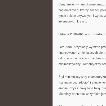
Ceny sukien w tym okresie znaczni
zagranicznych, którzy zaczęli poj
rynek sukien używanych i wypożycz
luksusowych kreacji.
Dekada 2010-2020 – minimalizm
Lata 2010. przyniosły wyraźne pr
finansowego i zmieniających się t
od przepychu na rzecz bardziej sub
minimalistyczny i romantyczny bo
Styl minimalistyczny charakteryzow
tkaninami bez zdobień i skupienie
empire, czyli z zawyżoną talią, ora
Materiały to przede wszystkim je