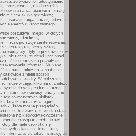
sprawia, że tworzenie i udostępnianie
 się coraz prostsze, a jednocześnie
rzebowanie na wartościowe informacje.
nie miejsca skupiające wiedzę,
e i inspirację mogą stać się jednym z
zych elementów współczesnego
wsze poszukiwali miejsc, w których
ać wiedzę, dzielić się
em i rozwijać swoje zainteresowania.
asach taką rolę pełniły szkoły,
az uniwersytety. Były to przestrzenie, w
ykali się uczeni, studenci i pasjonaci
dzin. Z biegiem czasu pojawiły się
rzekazywania informacji. Najpierw
óźniej radio i telewizja, a następnie
óry całkowicie zmienił sposób
 i zdobywania wiedzy. Współczesny
ieci może w ciągu kilku minut znaleźć
a pytania dotyczące niemal każdej
cia. Internetowe serwisy tematyczne
ić rolę nowoczesnych bibliotek.
ek z książkami mamy kategorie,
oradniki, które można przeglądać w
mencie. To sprawia, że wiedza stała
 dostępna niż kiedykolwiek wcześniej.
mencie rozwoju internetu pojawił się
y
który dla wielu osób stał się
ularnych odwiedzin. Takie strony
ylko informacje, ale także inspirację do