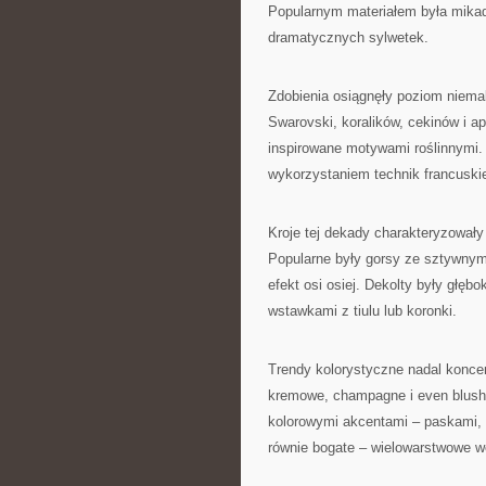
Popularnym materiałem była mikad
dramatycznych sylwetek.
Zdobienia osiągnęły poziom niema
Swarovski, koralików, cekinów i ap
inspirowane motywami roślinnymi. 
wykorzystaniem technik francuskiej
Kroje tej dekady charakteryzowały 
Popularne były gorsy ze sztywnym
efekt osi osiej. Dekolty były głęb
wstawkami z tiulu lub koronki.
Trendy kolorystyczne nadal koncent
kremowe, champagne i even blush 
kolorowymi akcentami – paskami, k
równie bogate – wielowarstwowe wel