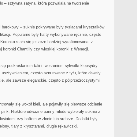
o – sztywna satyna, która pozwalała na tworzenie
l barokowy – suknie pokrywane były tysiącami kryształków
likacji. Popularne były hafty wykonywane ręcznie, często
Koronka stała się jeszcze bardziej wyrafionowana, z
 koronki Chantilly czy włoskiej koronki z Wenecji.
się podkreślaniem talii i tworzeniem sylwetki klepsydry.
 usztywnieniem, często sznurowane z tyłu, które dawały
okie, ale zawsze eleganckie, często z półprzeźroczystymi
rowały się wokół bieli, ale pojawiły się pierwsze odcienie
pink. Niektóre odważne panny młode wybierały suknie z
wiatami czy haftem w złocie lub srebrze. Dodatki były
ony, tiary z kryształami, długie rękawiczki.