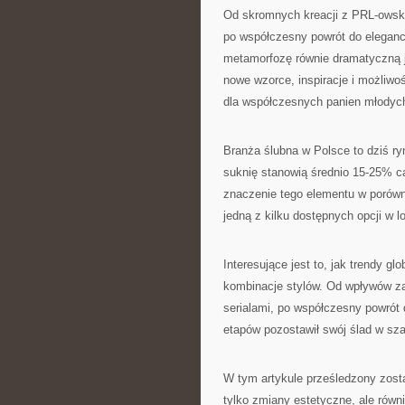
Od skromnych kreacji z PRL-owskic
po współczesny powrót do eleganc
metamorfozę równie dramatyczną j
nowe wzorce, inspiracje i możliwoś
dla współczesnych panien młodyc
Branża ślubna w Polsce to dziś ry
suknię stanowią średnio 15-25% c
znaczenie tego elementu w porówna
jedną z kilku dostępnych opcji w l
Interesujące jest to, jak trendy gl
kombinacje stylów. Od wpływów za
serialami, po współczesny powrót 
etapów pozostawił swój ślad w sz
W tym artykule prześledzony zosta
tylko zmiany estetyczne, ale równi