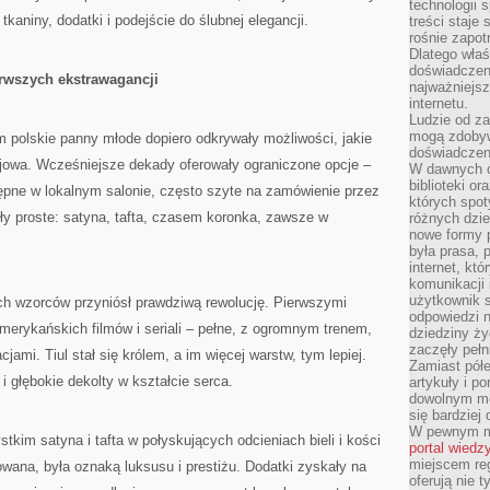
technologii 
 tkaniny, dodatki i podejście do ślubnej elegancji.
treści staje
rośnie zapot
Dlatego właś
doświadczeni
erwszych ekstrawagancji
najważniejs
internetu.
Ludzie od za
mogą zdobyw
ym polskie panny młode dopiero odkrywały możliwości, jakie
doświadczeni
ojowa. Wcześniejsze dekady oferowały ograniczone opcje –
W dawnych cz
biblioteki or
ępne w lokalnym salonie, często szyte na zamówienie przez
których spot
ły proste: satyna, tafta, czasem koronka, zawsze w
różnych dzie
nowe formy p
była prasa, p
internet, kt
komunikacji
użytkownik s
ich wzorców przyniósł prawdziwą rewolucję. Pierwszymi
odpowiedzi n
amerykańskich filmów i seriali – pełne, z ogromnym trenem,
dziedziny ży
zaczęły pełn
cjami. Tiul stał się królem, a im więcej warstw, tym lepiej.
Zamiast pół
 i głębokie dekolty w kształcie serca.
artykuły i p
dowolnym mo
się bardziej
W pewnym mo
tkim satyna i tafta w połyskujących odcieniach bieli i kości
portal wiedz
miejscem reg
owana, była oznaką luksusu i prestiżu. Dodatki zyskały na
oferują nie t