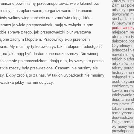
zaczęły pełn
JEST
troniczne powinniśmy przetransportować wiele kilometrów.
PRZEDE
Zamiast pół
WSZYSTKIM
artykuły i p
enosiny, ich zaplanowanie, zorganizowanie i dokonanie
INWESTYCJA
dowolnym mo
iedy wolimy więc zapłacić oraz zamówić ekipę, która
się bardziej
W pewnym mo
y aranżują wiele przeprowadzek, mają w związku z tym
portal wiedz
bie sprawę z tego, jak przeprowadzki biur warszawa
miejscem reg
oferują nie t
są one żadnym kłopotem. Pracownicy ekip przenosin
dalszego po
Czytelnicy 
wnie. My musimy tylko uwierzyć takim ekipom i udostępnić
jednocześnie
 na jaki mają być dostarczone nasze rzeczy. Nic więcej
nawet nie my
takich platf
zątające się przeprowadzkami dbają o to, by wszystko poszło
artykułów p
stkie rzeczy były przewiezione. Czasami nie musimy się
teksty porad
historyczne c
zy. Ekipy zrobią to za nas. W takich wypadkach nie musimy
osiągnęli su
osób czytani
owadzka jakby nas nie dotyczy.
codziennym r
kawie, inni 
zdobywanie w
dnia, a nie
czy pracę. 
także samodz
tematyczne d
doświadczeni
Dzięki temu i
wymiany wied
prawdopodob