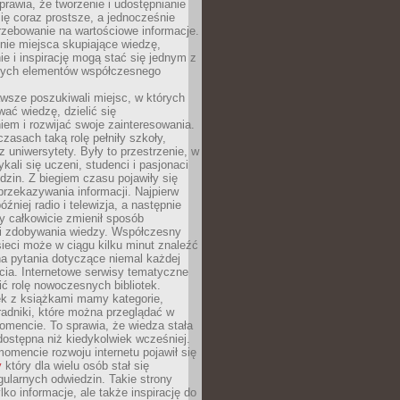
sprawia, że tworzenie i udostępnianie
 się coraz prostsze, a jednocześnie
rzebowanie na wartościowe informacje.
nie miejsca skupiające wiedzę,
e i inspirację mogą stać się jednym z
zych elementów współczesnego
wsze poszukiwali miejsc, w których
ać wiedzę, dzielić się
em i rozwijać swoje zainteresowania.
asach taką rolę pełniły szkoły,
az uniwersytety. Były to przestrzenie, w
ykali się uczeni, studenci i pasjonaci
dzin. Z biegiem czasu pojawiły się
rzekazywania informacji. Najpierw
óźniej radio i telewizja, a następnie
óry całkowicie zmienił sposób
 i zdobywania wiedzy. Współczesny
ieci może w ciągu kilku minut znaleźć
a pytania dotyczące niemal każdej
cia. Internetowe serwisy tematyczne
ić rolę nowoczesnych bibliotek.
ek z książkami mamy kategorie,
oradniki, które można przeglądać w
mencie. To sprawia, że wiedza stała
 dostępna niż kiedykolwiek wcześniej.
mencie rozwoju internetu pojawił się
y
który dla wielu osób stał się
ularnych odwiedzin. Takie strony
ylko informacje, ale także inspirację do