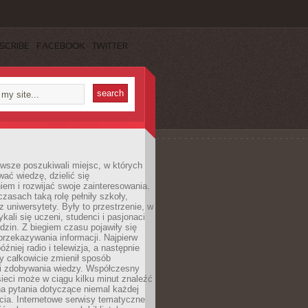
SCRIBE
FACEBOOK
TWITTER
wsze poszukiwali miejsc, w których
ać wiedzę, dzielić się
em i rozwijać swoje zainteresowania.
asach taką rolę pełniły szkoły,
az uniwersytety. Były to przestrzenie, w
ykali się uczeni, studenci i pasjonaci
dzin. Z biegiem czasu pojawiły się
rzekazywania informacji. Najpierw
óźniej radio i telewizja, a następnie
óry całkowicie zmienił sposób
 i zdobywania wiedzy. Współczesny
ieci może w ciągu kilku minut znaleźć
a pytania dotyczące niemal każdej
cia. Internetowe serwisy tematyczne