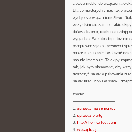
ciężkie meble lub urządzenia elek
Dla co niektórych z nas takie prz
wydaje się wręcz niemożliwe. Niek
wszystkim się zajmie. Takie ekip
doświadczenie, doskonale zdają so
wyglądają. Wskutek tego też nie 
przeprowadzają ekspresowo i spra
nasze mieszkanie i wskazać adres,
nas nie interesuje. To ekipy zapr
tak, jak było planowane, aby wszy
troszczyć nawet o pakowanie rzec
nawet brać urlopu w pracy. Przepr
źródło:
———————————
1.
sprawdź nasze porady
2.
sprawdź ofertę
3.
http://thomko-foot.com
4.
więcej tutaj