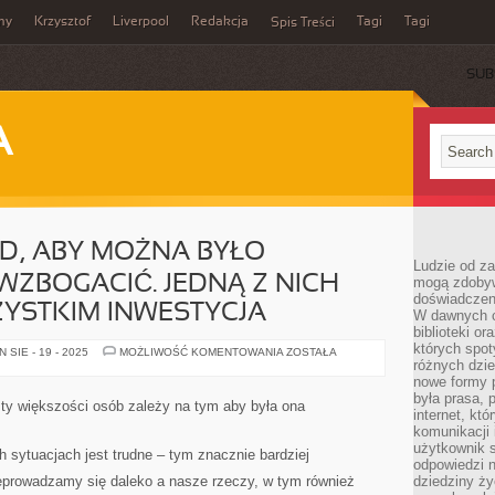
my
Krzysztof
Liverpool
Redakcja
Tagi
Tagi
Spis Treści
SUB
A
OD, ABY MOŻNA BYŁO
Ludzie od za
WZBOGACIĆ. JEDNĄ Z NICH
mogą zdobyw
doświadczeni
ZYSTKIM INWESTYCJA
W dawnych cz
biblioteki or
których spot
JEST
SIE - 19 - 2025
MOŻLIWOŚĆ KOMENTOWANIA
ZOSTAŁA
KILKA
różnych dzie
METOD,
nowe formy p
ABY
była prasa, p
MOŻNA
sty większości osób zależy na tym aby była ona
BYŁO
internet, kt
EFEKTYWNIE
komunikacji
SIĘ
użytkownik s
WZBOGACIĆ.
sytuacjach jest trudne – tym znacznie bardziej
JEDNĄ
odpowiedzi n
Z
zeprowadzamy się daleko a nasze rzeczy, w tym również
dziedziny ży
NICH