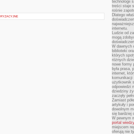
technologii 
treści staje
rośnie zapot
Dlatego właś
ORYZACYJNE
doświadczeni
najważniejs
internetu.
Ludzie od za
mogą zdobyw
doświadczeni
W dawnych cz
biblioteki or
których spot
różnych dzie
nowe formy p
była prasa, p
internet, kt
komunikacji
użytkownik s
odpowiedzi n
dziedziny ży
zaczęły pełn
Zamiast pół
artykuły i p
dowolnym mo
się bardziej
W pewnym mo
portal wiedz
miejscem reg
oferują nie t