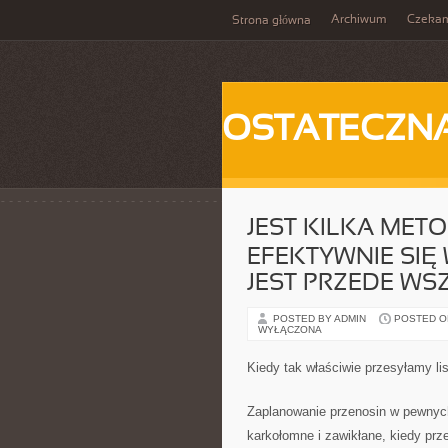
Archiwum
Czeka
Strona główna
OSTATECZN
JEST KILKA MET
EFEKTYWNIE SIĘ 
JEST PRZEDE WS
POSTED BY ADMIN
POSTED ON 
WYŁĄCZONA
Kiedy tak właściwie przesyłamy li
Zaplanowanie przenosin w pewnych 
karkołomne i zawikłane, kiedy pr