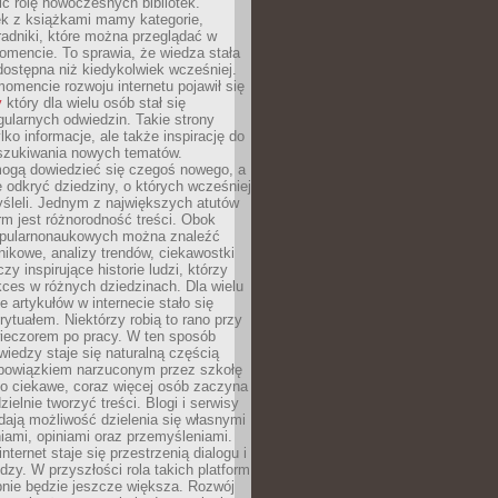
ić rolę nowoczesnych bibliotek.
ek z książkami mamy kategorie,
oradniki, które można przeglądać w
mencie. To sprawia, że wiedza stała
 dostępna niż kiedykolwiek wcześniej.
mencie rozwoju internetu pojawił się
y
który dla wielu osób stał się
ularnych odwiedzin. Takie strony
ylko informacje, ale także inspirację do
szukiwania nowych tematów.
mogą dowiedzieć się czegoś nowego, a
 odkryć dziedziny, o których wcześniej
śleli. Jednym z największych atutów
orm jest różnorodność treści. Obok
opularnonaukowych można znaleźć
nikowe, analizy trendów, ciekawostki
zy inspirujące historie ludzi, którzy
kces w różnych dziedzinach. Dla wielu
e artykułów w internecie stało się
ytuałem. Niektórzy robią to rano przy
wieczorem po pracy. W ten sposób
iedzy staje się naturalną częścią
 obowiązkiem narzuconym przez szkołę
Co ciekawe, coraz więcej osób zaczyna
ielnie tworzyć treści. Blogi i serwisy
ają możliwość dzielenia się własnymi
ami, opiniami oraz przemyśleniami.
nternet staje się przestrzenią dialogu i
zy. W przyszłości rola takich platform
nie będzie jeszcze większa. Rozwój