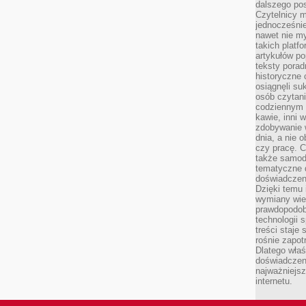
dalszego po
Czytelnicy 
jednocześnie
nawet nie my
takich platf
artykułów p
teksty porad
historyczne c
osiągnęli su
osób czytani
codziennym r
kawie, inni 
zdobywanie w
dnia, a nie
czy pracę. 
także samodz
tematyczne d
doświadczeni
Dzięki temu i
wymiany wied
prawdopodob
technologii 
treści staje
rośnie zapot
Dlatego właś
doświadczeni
najważniejs
internetu.