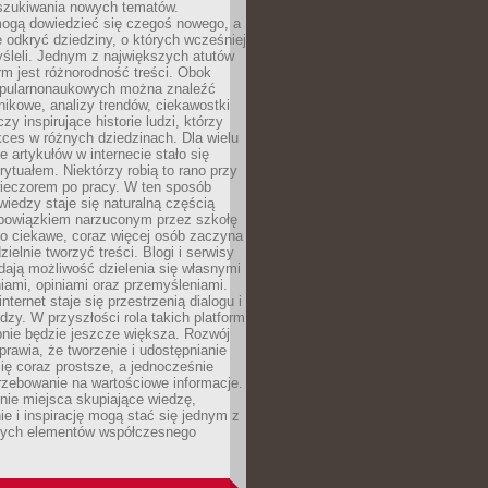
szukiwania nowych tematów.
mogą dowiedzieć się czegoś nowego, a
 odkryć dziedziny, o których wcześniej
śleli. Jednym z największych atutów
orm jest różnorodność treści. Obok
opularnonaukowych można znaleźć
nikowe, analizy trendów, ciekawostki
zy inspirujące historie ludzi, którzy
kces w różnych dziedzinach. Dla wielu
e artykułów w internecie stało się
ytuałem. Niektórzy robią to rano przy
wieczorem po pracy. W ten sposób
iedzy staje się naturalną częścią
 obowiązkiem narzuconym przez szkołę
Co ciekawe, coraz więcej osób zaczyna
ielnie tworzyć treści. Blogi i serwisy
ają możliwość dzielenia się własnymi
ami, opiniami oraz przemyśleniami.
nternet staje się przestrzenią dialogu i
zy. W przyszłości rola takich platform
nie będzie jeszcze większa. Rozwój
sprawia, że tworzenie i udostępnianie
 się coraz prostsze, a jednocześnie
rzebowanie na wartościowe informacje.
nie miejsca skupiające wiedzę,
e i inspirację mogą stać się jednym z
zych elementów współczesnego