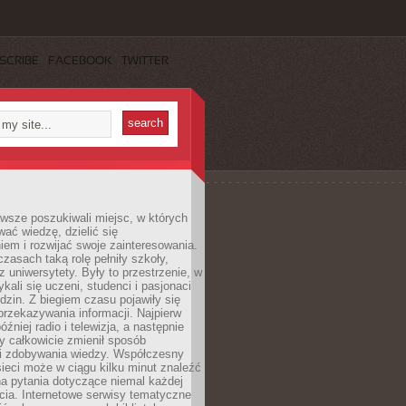
SCRIBE
FACEBOOK
TWITTER
wsze poszukiwali miejsc, w których
ać wiedzę, dzielić się
em i rozwijać swoje zainteresowania.
asach taką rolę pełniły szkoły,
az uniwersytety. Były to przestrzenie, w
ykali się uczeni, studenci i pasjonaci
dzin. Z biegiem czasu pojawiły się
rzekazywania informacji. Najpierw
óźniej radio i telewizja, a następnie
óry całkowicie zmienił sposób
 i zdobywania wiedzy. Współczesny
ieci może w ciągu kilku minut znaleźć
a pytania dotyczące niemal każdej
cia. Internetowe serwisy tematyczne