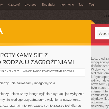
my
Krzysztof
Liverpool
Redakcja
Tagi
Tagi
Spis Treści
SUB
A
POTYKAMY SIĘ Z
Ludzie od za
RODZAJU ZAGROŻENIAMI
mogą zdobyw
doświadczeni
W dawnych cz
KAŻDEGO
SIE - 29 - 2025
MOŻLIWOŚĆ KOMENTOWANIA
ZOSTAŁA
biblioteki or
DNIA
SPOTYKAMY
których spot
SIĘ
różnych dzie
Z
niędzy i nie zauważamy innego wyjścia
nowe formy p
RÓŻNORODNEGO
RODZAJU
była prasa, p
ZAGROŻENIAMI
internet, kt
iędzy i nie widzimy innego wyjścia z sytuacji jak wyłącznie
komunikacji
użytkownik s
emy, że niedługo przydatna suma wpłynie na nasze konto,
odpowiedzi n
at czy przynajmniej rok czasu, co nie zawsze jest dla nas
dziedziny ży