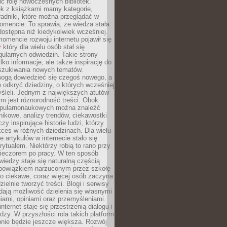
ić rolę nowoczesnych bibliotek.
ek z książkami mamy kategorie,
oradniki, które można przeglądać w
mencie. To sprawia, że wiedza stała
 dostępna niż kiedykolwiek wcześniej.
mencie rozwoju internetu pojawił się
y
który dla wielu osób stał się
ularnych odwiedzin. Takie strony
ylko informacje, ale także inspirację do
szukiwania nowych tematów.
mogą dowiedzieć się czegoś nowego, a
 odkryć dziedziny, o których wcześniej
śleli. Jednym z największych atutów
orm jest różnorodność treści. Obok
opularnonaukowych można znaleźć
nikowe, analizy trendów, ciekawostki
zy inspirujące historie ludzi, którzy
kces w różnych dziedzinach. Dla wielu
e artykułów w internecie stało się
ytuałem. Niektórzy robią to rano przy
wieczorem po pracy. W ten sposób
iedzy staje się naturalną częścią
 obowiązkiem narzuconym przez szkołę
Co ciekawe, coraz więcej osób zaczyna
ielnie tworzyć treści. Blogi i serwisy
ają możliwość dzielenia się własnymi
ami, opiniami oraz przemyśleniami.
nternet staje się przestrzenią dialogu i
zy. W przyszłości rola takich platform
nie będzie jeszcze większa. Rozwój