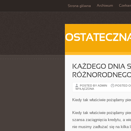
Archiwum
Czeka
Strona główna
OSTATECZN
KAŻDEGO DNIA S
RÓŻNORODNEGO 
POSTED BY ADMIN
POSTED ON 
WYŁĄCZONA
Kiedy tak właściwie pożądamy pie
Kiedy tak właściwie pożądamy pien
szansa zaciągnięcia kredytu, a wi
nie musimy zadłużać się na kilka l