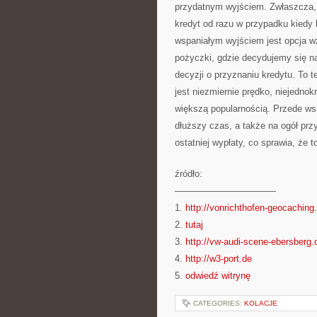
przydatnym wyjściem. Zwłaszcza, ż
kredyt od razu w przypadku kied
wspaniałym wyjściem jest opcja
pożyczki, gdzie decydujemy się n
decyzji o przyznaniu kredytu. To
jest niezmiernie prędko, niejedno
większą popularnością. Przede wsz
dłuższy czas, a także na ogół pr
ostatniej wypłaty, co sprawia, że t
źródło:
———————————
1.
http://vonrichthofen-geocaching
2.
tutaj
3.
http://vw-audi-scene-ebersberg.
4.
http://w3-port.de
5.
odwiedź witrynę
CATEGORIES:
KOLACJE