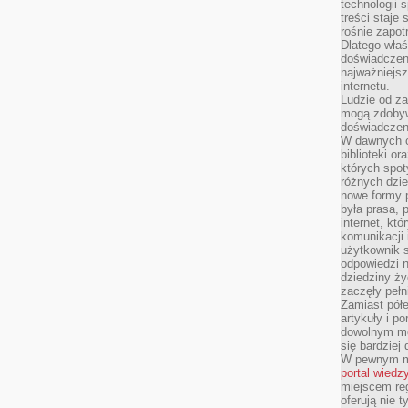
technologii 
treści staje
rośnie zapot
Dlatego właś
doświadczeni
najważniejs
internetu.
Ludzie od za
mogą zdobyw
doświadczeni
W dawnych cz
biblioteki or
których spot
różnych dzie
nowe formy p
była prasa, p
internet, kt
komunikacji
użytkownik s
odpowiedzi n
dziedziny ży
zaczęły pełn
Zamiast pół
artykuły i p
dowolnym mo
się bardziej
W pewnym mo
portal wiedz
miejscem reg
oferują nie t