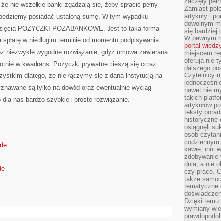
zaczęły pełn
e nie wszelkie banki zgadzają się, żeby spłacić pełny
Zamiast pół
artykuły i p
y będziemy posiadać ustaloną sumę. W tym wypadku
dowolnym mo
 wzięcia POŻYCZKI POZABANKOWE. Jest to taka forma
się bardziej
W pewnym mo
a spłatę w niedługim terminie od momentu podpisywania
portal wiedz
 też niezwykle wygodne rozwiązanie, gdyż umowa zawierana
miejscem reg
oferują nie t
krotnie w kwadrans. Pożyczki prywatne cieszą się coraz
dalszego po
Czytelnicy 
ystkim dlatego, że nie łączymy się z daną instytucją na
jednocześnie
zyznawane są tylko na dowód oraz ewentualnie wyciąg
nawet nie my
takich platf
o dla nas bardzo szybkie i proste rozwiązanie.
artykułów p
teksty porad
historyczne c
osiągnęli su
osób czytani
codziennym r
.de
kawie, inni 
zdobywanie w
dnia, a nie
de
czy pracę. 
także samodz
tematyczne d
doświadczeni
Dzięki temu i
wymiany wied
prawdopodob