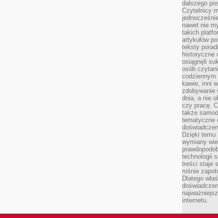
dalszego po
Czytelnicy 
jednocześnie
nawet nie my
takich platf
artykułów p
teksty porad
historyczne c
osiągnęli su
osób czytani
codziennym r
kawie, inni 
zdobywanie w
dnia, a nie
czy pracę. 
także samodz
tematyczne d
doświadczeni
Dzięki temu i
wymiany wied
prawdopodob
technologii 
treści staje
rośnie zapot
Dlatego właś
doświadczeni
najważniejs
internetu.