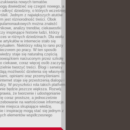
szukiwania nowych tematów.
mogą dowiedzieć się czegoś nowego, a
 odkryć dziedziny, o których wcześniej
śleli. Jednym z największych atutów
orm jest różnorodność treści. Obok
opularnonaukowych można znaleźć
nikowe, analizy trendów, ciekawostki
zy inspirujące historie ludzi, którzy
kces w różnych dziedzinach. Dla wielu
e artykułów w internecie stało się
ytuałem. Niektórzy robią to rano przy
wieczorem po pracy. W ten sposób
iedzy staje się naturalną częścią
 obowiązkiem narzuconym przez szkołę
Co ciekawe, coraz więcej osób zaczyna
ielnie tworzyć treści. Blogi i serwisy
ają możliwość dzielenia się własnymi
ami, opiniami oraz przemyśleniami.
nternet staje się przestrzenią dialogu i
zy. W przyszłości rola takich platform
nie będzie jeszcze większa. Rozwój
sprawia, że tworzenie i udostępnianie
 się coraz prostsze, a jednocześnie
rzebowanie na wartościowe informacje.
nie miejsca skupiające wiedzę,
e i inspirację mogą stać się jednym z
zych elementów współczesnego