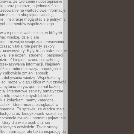
sprawia, że tworzenie i udostępnianie
 się coraz prostsze, a jednocześnie
rzebowanie na wartościowe informacje.
nie miejsca skupiające wiedzę,
e i inspirację mogą stać się jednym z
zych elementów współczesnego
wsze poszukiwali miejsc, w których
ać wiedzę, dzielić się
em i rozwijać swoje zainteresowania.
asach taką rolę pełniły szkoły,
az uniwersytety. Były to przestrzenie, w
ykali się uczeni, studenci i pasjonaci
dzin. Z biegiem czasu pojawiły się
rzekazywania informacji. Najpierw
óźniej radio i telewizja, a następnie
óry całkowicie zmienił sposób
 i zdobywania wiedzy. Współczesny
ieci może w ciągu kilku minut znaleźć
a pytania dotyczące niemal każdej
cia. Internetowe serwisy tematyczne
ić rolę nowoczesnych bibliotek.
ek z książkami mamy kategorie,
oradniki, które można przeglądać w
mencie. To sprawia, że wiedza stała
 dostępna niż kiedykolwiek wcześniej.
mencie rozwoju internetu pojawił się
y
który dla wielu osób stał się
ularnych odwiedzin. Takie strony
ylko informacje, ale także inspirację do