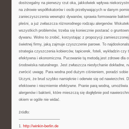
dostrzegalny na pierwszy rzut oka, jakkolwiek wpływa niekorzystnie
na zdrowie współlokatorów i osób przebywających w danym pomie
zanieczyszczenia wewnątrz dywanów, sprawia formowanie bakteri
pleśni, a już zwłaszcza różnorodnego rodzaju alergenów. Wskutek
wszystkich problemów, trzeba się koniecznie postarać o gruntow
dywanu. Wolno to zrobić, korzystając z propozycji zamieszczonej
świetnej firmy, jaką zajmuje czyszczenie parowe. To najdoskonal
strategia czyszczenia kobierców, tapicerek, foteli, wykładzin czy 
efektywna i ekonomiczna. Pucowanie tą metodą jest zdrowe dla o
środowiska naturalnego. Jest zwłaszcza niesłychanie dokładne, n
zwrócić uwagę. Para wodna pod dużym ciśnieniem, poradzi sobi
Uczyni, że brud szybko namięknie i oderwie się od nawierzchni. 
efektowne i niezmiernie efektywne. Pranie parą wodną, umożliwia
alergenów i bakterii, które mieszczą się dogłębnie pod nawierzch
okiem w ogóle nie widać.
źródło:
———————————
1.
http://winkin-berlin.de