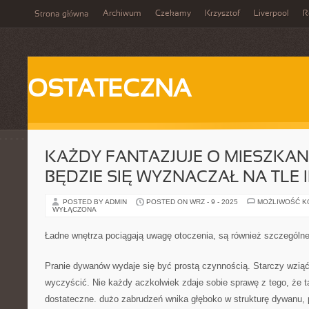
Archiwum
Czekamy
Krzysztof
Liverpool
R
Strona główna
OSTATECZNA
KAŻDY FANTAZJUJE O MIESZKAN
BĘDZIE SIĘ WYZNACZAŁ NA TLE
POSTED BY ADMIN
POSTED ON WRZ - 9 - 2025
MOŻLIWOŚĆ 
WYŁĄCZONA
Ładne wnętrza pociągają uwagę otoczenia, są również szczególne
Pranie dywanów wydaje się być prostą czynnością. Starczy wzią
wyczyścić. Nie każdy aczkolwiek zdaje sobie sprawę z tego, że t
dostateczne. dużo zabrudzeń wnika głęboko w strukturę dywanu, p