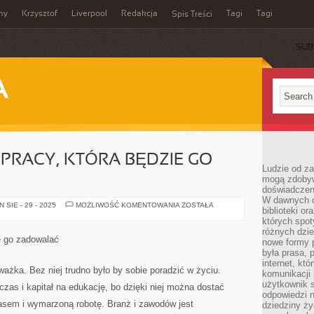
my
Krzysztof
Liverpool
Redakcja
Tagi
Tagi
Spis Treści
SUB
A
PRACY, KTÓRA BĘDZIE GO
Ludzie od za
mogą zdobyw
doświadczeni
W dawnych cz
KAŻDY
SIE - 29 - 2025
MOŻLIWOŚĆ KOMENTOWANIA
ZOSTAŁA
biblioteki or
MARZY
O
których spot
PRACY,
różnych dzie
KTÓRA
e go zadowalać
nowe formy p
BĘDZIE
GO
była prasa, p
ZADOWALAĆ
internet, kt
ważka. Bez niej trudno było by sobie poradzić w życiu.
komunikacji
użytkownik s
czas i kapitał na edukację, bo dzięki niej można dostać
odpowiedzi n
asem i wymarzoną robotę. Branż i zawodów jest
dziedziny ży