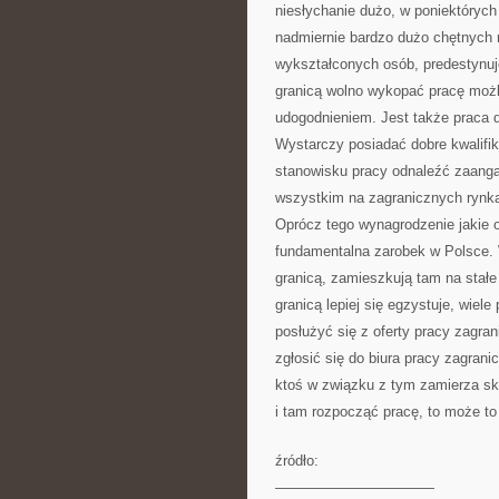
niesłychanie dużo, w poniektórych
nadmiernie bardzo dużo chętnych 
wykształconych osób, predestynuje
granicą wolno wykopać pracę moż
udogodnieniem. Jest także praca d
Wystarczy posiadać dobre kwalifik
stanowisku pracy odnaleźć zaanga
wszystkim na zagranicznych rynka
Oprócz tego wynagrodzenie jakie ot
fundamentalna zarobek w Polsce. 
granicą, zamieszkują tam na stałe 
granicą lepiej się egzystuje, wie
posłużyć się z oferty pracy zagra
zgłosić się do biura pracy zagrani
ktoś w związku z tym zamierza skr
i tam rozpocząć pracę, to może to
źródło:
———————————