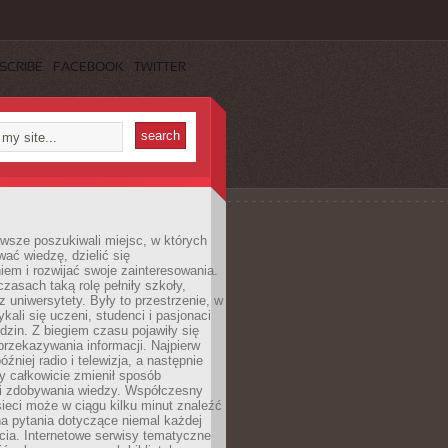
SCRIBE
FACEBOOK
TWITTER
wsze poszukiwali miejsc, w których
ać wiedzę, dzielić się
em i rozwijać swoje zainteresowania.
asach taką rolę pełniły szkoły,
az uniwersytety. Były to przestrzenie, w
ykali się uczeni, studenci i pasjonaci
dzin. Z biegiem czasu pojawiły się
rzekazywania informacji. Najpierw
óźniej radio i telewizja, a następnie
óry całkowicie zmienił sposób
 i zdobywania wiedzy. Współczesny
ieci może w ciągu kilku minut znaleźć
a pytania dotyczące niemal każdej
cia. Internetowe serwisy tematyczne