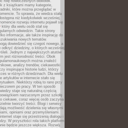
ić rolę nowoczesnych bibliotek.
ek z książkami mamy kategorie,
oradniki, które można przeglądać w
mencie. To sprawia, że wiedza stała
 dostępna niż kiedykolwiek wcześniej.
mencie rozwoju internetu pojawił się
y
który dla wielu osób stał się
ularnych odwiedzin. Takie strony
ylko informacje, ale także inspirację do
szukiwania nowych tematów.
mogą dowiedzieć się czegoś nowego, a
 odkryć dziedziny, o których wcześniej
śleli. Jednym z największych atutów
orm jest różnorodność treści. Obok
opularnonaukowych można znaleźć
nikowe, analizy trendów, ciekawostki
zy inspirujące historie ludzi, którzy
kces w różnych dziedzinach. Dla wielu
e artykułów w internecie stało się
ytuałem. Niektórzy robią to rano przy
wieczorem po pracy. W ten sposób
iedzy staje się naturalną częścią
 obowiązkiem narzuconym przez szkołę
Co ciekawe, coraz więcej osób zaczyna
ielnie tworzyć treści. Blogi i serwisy
ają możliwość dzielenia się własnymi
ami, opiniami oraz przemyśleniami.
nternet staje się przestrzenią dialogu i
zy. W przyszłości rola takich platform
nie będzie jeszcze większa. Rozwój