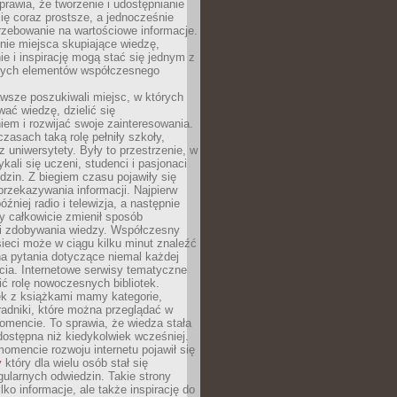
sprawia, że tworzenie i udostępnianie
 się coraz prostsze, a jednocześnie
rzebowanie na wartościowe informacje.
nie miejsca skupiające wiedzę,
e i inspirację mogą stać się jednym z
zych elementów współczesnego
wsze poszukiwali miejsc, w których
ać wiedzę, dzielić się
em i rozwijać swoje zainteresowania.
asach taką rolę pełniły szkoły,
az uniwersytety. Były to przestrzenie, w
ykali się uczeni, studenci i pasjonaci
dzin. Z biegiem czasu pojawiły się
rzekazywania informacji. Najpierw
óźniej radio i telewizja, a następnie
óry całkowicie zmienił sposób
 i zdobywania wiedzy. Współczesny
ieci może w ciągu kilku minut znaleźć
a pytania dotyczące niemal każdej
cia. Internetowe serwisy tematyczne
ić rolę nowoczesnych bibliotek.
ek z książkami mamy kategorie,
oradniki, które można przeglądać w
mencie. To sprawia, że wiedza stała
 dostępna niż kiedykolwiek wcześniej.
mencie rozwoju internetu pojawił się
y
który dla wielu osób stał się
ularnych odwiedzin. Takie strony
ylko informacje, ale także inspirację do