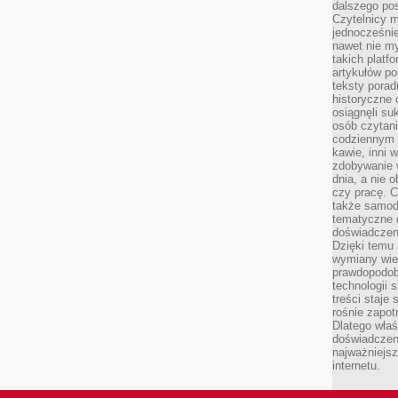
dalszego po
Czytelnicy 
jednocześnie
nawet nie my
takich platf
artykułów p
teksty porad
historyczne c
osiągnęli su
osób czytani
codziennym r
kawie, inni 
zdobywanie w
dnia, a nie
czy pracę. 
także samodz
tematyczne d
doświadczeni
Dzięki temu i
wymiany wied
prawdopodob
technologii 
treści staje
rośnie zapot
Dlatego właś
doświadczeni
najważniejs
internetu.