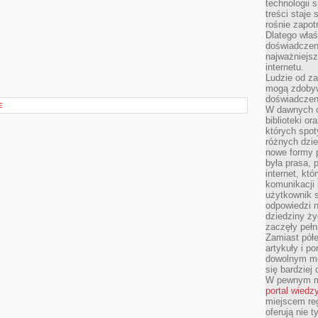
technologii 
treści staje
rośnie zapot
Dlatego właś
doświadczeni
najważniejs
internetu.
Ludzie od za
mogą zdobyw
doświadczeni
E
W dawnych cz
biblioteki or
których spot
różnych dzie
nowe formy p
była prasa, p
internet, kt
komunikacji
użytkownik s
odpowiedzi n
dziedziny ży
zaczęły pełn
Zamiast pół
artykuły i p
dowolnym mo
się bardziej
W pewnym mo
portal wiedz
miejscem reg
oferują nie t