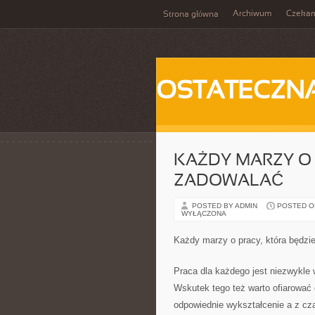
Archiwum
Czeka
Strona główna
OSTATECZN
KAŻDY MARZY O 
ZADOWALAĆ
POSTED BY ADMIN
POSTED ON 
WYŁĄCZONA
Każdy marzy o pracy, która będzi
Praca dla każdego jest niezwykle 
Wskutek tego też warto ofiarować 
odpowiednie wykształcenie a z cz