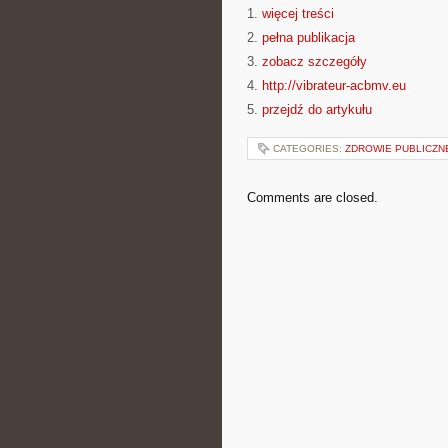
1.
więcej treści
2.
pełna publikacja
3.
zobacz szczegóły
4.
http://vibrateur-acbmv.eu
5.
przejdź do artykułu
CATEGORIES:
ZDROWIE PUBLICZN
Comments are closed.