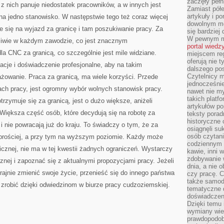
zaczęły pełn
 z nich panuje niedostatek pracowników, a w innych jest
Zamiast pół
artykuły i p
na jedno stanowisko. W następstwie tego też coraz więcej
dowolnym mo
 się na wyjazd za granicę i tam poszukiwanie pracy. Za
się bardziej
W pewnym mo
liwie w każdym zawodzie, co jest znacznym
portal wiedz
la CNC za granicą, co szczególnie jest mile widziane.
miejscem reg
oferują nie t
acje i doświadczenie profesjonalne, aby na takim
dalszego po
Czytelnicy 
żowanie. Praca za granicą, ma wiele korzyści. Przede
jednocześnie
ch pracy, jest ogromny wybór wolnych stanowisk pracy.
nawet nie my
takich platf
rzymuje się za granicą, jest o dużo większe, aniżeli
artykułów p
Większa część osób, które decydują się na robotę za
teksty porad
historyczne c
i nie powracają już do kraju. To świadczy o tym, że za
osiągnęli su
osób czytani
le prościej, a przy tym na wyższym poziomie. Każdy może
codziennym r
nicznej, nie ma w tej kwestii żadnych ograniczeń. Wystarczy
kawie, inni 
zdobywanie w
cznej i zapoznać się z aktualnymi propozycjami pracy. Jeżeli
dnia, a nie
ajnie zmienić swoje życie, przenieść się do innego państwa
czy pracę. 
także samodz
 zrobić dzięki odwiedzinom w biurze pracy cudzoziemskiej.
tematyczne d
doświadczeni
Dzięki temu i
wymiany wied
prawdopodob