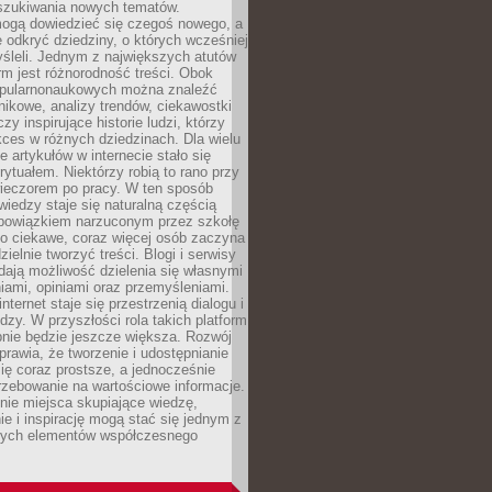
szukiwania nowych tematów.
mogą dowiedzieć się czegoś nowego, a
 odkryć dziedziny, o których wcześniej
śleli. Jednym z największych atutów
orm jest różnorodność treści. Obok
opularnonaukowych można znaleźć
nikowe, analizy trendów, ciekawostki
zy inspirujące historie ludzi, którzy
kces w różnych dziedzinach. Dla wielu
e artykułów w internecie stało się
ytuałem. Niektórzy robią to rano przy
wieczorem po pracy. W ten sposób
iedzy staje się naturalną częścią
 obowiązkiem narzuconym przez szkołę
Co ciekawe, coraz więcej osób zaczyna
ielnie tworzyć treści. Blogi i serwisy
ają możliwość dzielenia się własnymi
ami, opiniami oraz przemyśleniami.
nternet staje się przestrzenią dialogu i
zy. W przyszłości rola takich platform
nie będzie jeszcze większa. Rozwój
sprawia, że tworzenie i udostępnianie
 się coraz prostsze, a jednocześnie
rzebowanie na wartościowe informacje.
nie miejsca skupiające wiedzę,
e i inspirację mogą stać się jednym z
zych elementów współczesnego