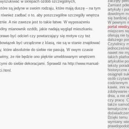
zaczęły pełn
 wyszukiwać w sklepach ozdób szczególnych,
Zamiast pół
 które są jedyne w swoim rodzaju, które mają duszę – na tym
artykuły i p
dowolnym mo
o również zadbać o to, aby poszczególne szczegóły wnętrza
się bardziej
znie. A nie zawsze jest to takie łatwe. W wyposażeniu
W pewnym mo
portal wiedz
ólny mianownik ozdób, jakie nadają wygląd mieszkaniu.
miejscem reg
oferują nie t
rawo być odcień czy powtarzający się motyw czy też
dalszego po
owiązek być urządzone z klasą, nie są w stanie znajdować
Czytelnicy 
jednocześnie
y, które absolutnie do siebie nie pasują. W owym czasie
nawet nie my
awimy, że nie będzie ono pięknie umeblowanym wnętrzem
takich platf
artykułów p
ącymi do siebie dekoracjami. Sprawdź na http://www.manual-
teksty porad
historyczne c
i.html.
osiągnęli su
osób czytani
codziennym r
kawie, inni 
zdobywanie w
dnia, a nie
czy pracę. 
także samodz
tematyczne d
doświadczeni
Dzięki temu i
wymiany wied
prawdopodob