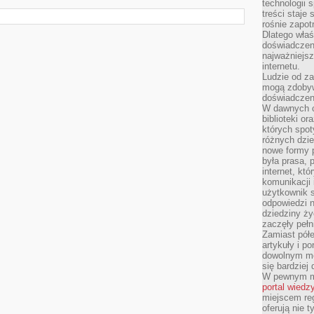
technologii 
treści staje
rośnie zapot
Dlatego właś
doświadczeni
najważniejs
internetu.
Ludzie od za
mogą zdobyw
doświadczeni
W dawnych cz
biblioteki or
których spot
różnych dzie
nowe formy p
była prasa, p
internet, kt
komunikacji
użytkownik s
odpowiedzi n
dziedziny ży
zaczęły pełn
Zamiast pół
artykuły i p
dowolnym mo
się bardziej
W pewnym mo
portal wiedz
miejscem reg
oferują nie t