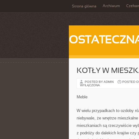
Archiwum
Czeka
Strona główna
OSTATECZN
KOTŁY W MIESZ
POSTED BY ADMIN
POSTED ON 
WYŁĄCZONA
Meble
W wielu przypadkach to ozdoby ró
niebywale, że wnętrze mieszkalne j
mieszkaniach są rzeczywiście wybi
z podróży do dalekich krajów czy 