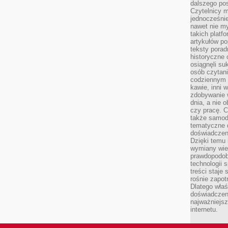
dalszego po
Czytelnicy 
jednocześnie
nawet nie my
takich platf
artykułów p
teksty porad
historyczne c
osiągnęli su
osób czytani
codziennym r
kawie, inni 
zdobywanie w
dnia, a nie
czy pracę. 
także samodz
tematyczne d
doświadczeni
Dzięki temu i
wymiany wied
prawdopodob
technologii 
treści staje
rośnie zapot
Dlatego właś
doświadczeni
najważniejs
internetu.