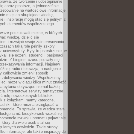
sprawia, że tworzenie i udostępnianie
 się coraz prostsze, a jednocześnie
rzebowanie na wartościowe informacje.
nie miejsca skupiające wiedzę,
e i inspirację mogą stać się jednym z
zych elementów współczesnego
wsze poszukiwali miejsc, w których
ać wiedzę, dzielić się
em i rozwijać swoje zainteresowania.
asach taką rolę pełniły szkoły,
az uniwersytety. Były to przestrzenie, w
ykali się uczeni, studenci i pasjonaci
dzin. Z biegiem czasu pojawiły się
rzekazywania informacji. Najpierw
óźniej radio i telewizja, a następnie
óry całkowicie zmienił sposób
 i zdobywania wiedzy. Współczesny
ieci może w ciągu kilku minut znaleźć
a pytania dotyczące niemal każdej
cia. Internetowe serwisy tematyczne
ić rolę nowoczesnych bibliotek.
ek z książkami mamy kategorie,
oradniki, które można przeglądać w
mencie. To sprawia, że wiedza stała
 dostępna niż kiedykolwiek wcześniej.
mencie rozwoju internetu pojawił się
y
który dla wielu osób stał się
ularnych odwiedzin. Takie strony
ylko informacje, ale także inspirację do