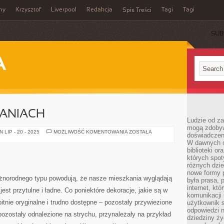
my
Krzysztof
Liverpool
Redakcja
Tagi
Tagi
Spis Treści
SUB
A
KANIACH
Ludzie od za
mogą zdobyw
KOTŁY
LIP - 20 - 2025
MOŻLIWOŚĆ KOMENTOWANIA
ZOSTAŁA
doświadczeni
W
W dawnych cz
MIESZKANIACH
biblioteki or
których spot
różnych dzie
nowe formy p
żnorodnego typu powodują, że nasze mieszkania wyglądają
była prasa, p
internet, kt
est przytulne i ładne. Co poniektóre dekoracje, jakie są w
komunikacji
tnie oryginalne i trudno dostępne – pozostały przywiezione
użytkownik s
odpowiedzi n
pozostały odnalezione na strychu, przynależały na przykład
dziedziny ży