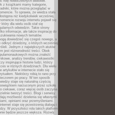
ić rolę nowoczesnych bibliotek.
ek z książkami mamy kategorie,
oradniki, które można przeglądać w
mencie. To sprawia, że wiedza stała
 dostępna niż kiedykolwiek wcześniej.
mencie rozwoju internetu pojawił się
y
który dla wielu osób stał się
ularnych odwiedzin. Takie strony
ylko informacje, ale także inspirację do
szukiwania nowych tematów.
mogą dowiedzieć się czegoś nowego, a
 odkryć dziedziny, o których wcześniej
śleli. Jednym z największych atutów
orm jest różnorodność treści. Obok
opularnonaukowych można znaleźć
nikowe, analizy trendów, ciekawostki
zy inspirujące historie ludzi, którzy
kces w różnych dziedzinach. Dla wielu
e artykułów w internecie stało się
ytuałem. Niektórzy robią to rano przy
wieczorem po pracy. W ten sposób
iedzy staje się naturalną częścią
 obowiązkiem narzuconym przez szkołę
Co ciekawe, coraz więcej osób zaczyna
ielnie tworzyć treści. Blogi i serwisy
ają możliwość dzielenia się własnymi
ami, opiniami oraz przemyśleniami.
nternet staje się przestrzenią dialogu i
zy. W przyszłości rola takich platform
nie będzie jeszcze większa. Rozwój