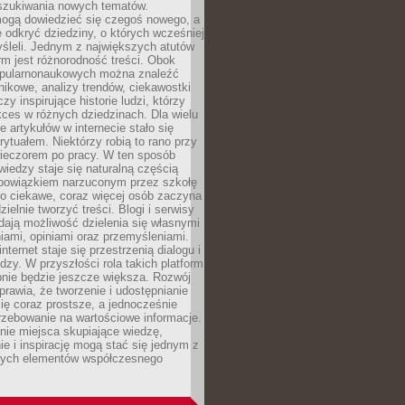
szukiwania nowych tematów.
mogą dowiedzieć się czegoś nowego, a
 odkryć dziedziny, o których wcześniej
śleli. Jednym z największych atutów
orm jest różnorodność treści. Obok
opularnonaukowych można znaleźć
nikowe, analizy trendów, ciekawostki
zy inspirujące historie ludzi, którzy
kces w różnych dziedzinach. Dla wielu
e artykułów w internecie stało się
ytuałem. Niektórzy robią to rano przy
wieczorem po pracy. W ten sposób
iedzy staje się naturalną częścią
 obowiązkiem narzuconym przez szkołę
Co ciekawe, coraz więcej osób zaczyna
ielnie tworzyć treści. Blogi i serwisy
ają możliwość dzielenia się własnymi
ami, opiniami oraz przemyśleniami.
nternet staje się przestrzenią dialogu i
zy. W przyszłości rola takich platform
nie będzie jeszcze większa. Rozwój
sprawia, że tworzenie i udostępnianie
 się coraz prostsze, a jednocześnie
rzebowanie na wartościowe informacje.
nie miejsca skupiające wiedzę,
e i inspirację mogą stać się jednym z
zych elementów współczesnego