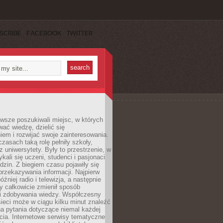
SCRIBE
FACEBOOK
TWITTER
wsze poszukiwali miejsc, w których
ać wiedzę, dzielić się
em i rozwijać swoje zainteresowania.
asach taką rolę pełniły szkoły,
az uniwersytety. Były to przestrzenie, w
ykali się uczeni, studenci i pasjonaci
dzin. Z biegiem czasu pojawiły się
rzekazywania informacji. Najpierw
óźniej radio i telewizja, a następnie
óry całkowicie zmienił sposób
 i zdobywania wiedzy. Współczesny
ieci może w ciągu kilku minut znaleźć
a pytania dotyczące niemal każdej
cia. Internetowe serwisy tematyczne