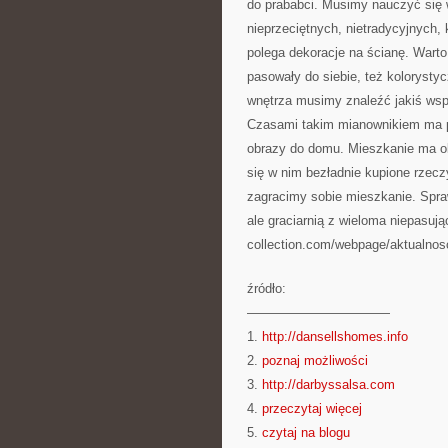
do prababci. Musimy nauczyć się
nieprzeciętnych, nietradycyjnych,
polega dekoracje na ścianę. Wart
pasowały do siebie, też kolorystyc
wnętrza musimy znaleźć jakiś wsp
Czasami takim mianownikiem ma p
obrazy do domu. Mieszkanie ma ob
się w nim bezładnie kupione rzecz
zagracimy sobie mieszkanie. Spr
ale graciarnią z wieloma niepasuj
collection.com/webpage/aktualnosc
źródło:
———————————
1.
http://dansellshomes.info
2.
poznaj możliwości
3.
http://darbyssalsa.com
4.
przeczytaj więcej
5.
czytaj na blogu