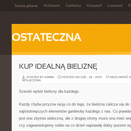
Archiwum
Czekamy
Krzysztof
Liverpool
R
Strona główna
OSTATECZNA
KUP IDEALNĄ BIELIZNĘ
POSTED BY ADMIN
POSTED ON CZE - 28 - 2025
MOŻLIWOŚĆ 
WYŁĄCZONA
Szeroki wybór bielizny dla każdego
Każdy chyba przyzna rację co do tego, że bielizna zalicza się d
najistotniejszych elementów garderoby każdego z nas. Co prawda
jest ona zbytnio widoczna, ale z drugiej strony może ona mieć w
czy zagwarantujemy sobie na co dzień naprawdę dobry poziom wy