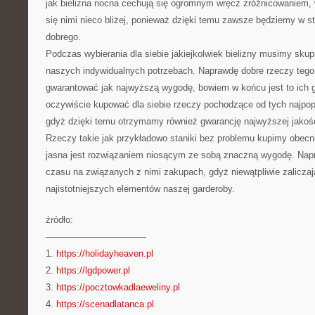
jak bielizna nocna cechują się ogromnym wręcz zróżnicowaniem, 
się nimi nieco bliżej, ponieważ dzięki temu zawsze będziemy w s
dobrego.
Podczas wybierania dla siebie jakiejkolwiek bielizny musimy skup
naszych indywidualnych potrzebach. Naprawdę dobre rzeczy teg
gwarantować jak najwyższą wygodę, bowiem w końcu jest to ich 
oczywiście kupować dla siebie rzeczy pochodzące od tych najpop
gdyż dzięki temu otrzymamy również gwarancję najwyższej jakośc
Rzeczy takie jak przykładowo staniki bez problemu kupimy obecni
jasna jest rozwiązaniem niosącym ze sobą znaczną wygodę. Nap
czasu na związanych z nimi zakupach, gdyż niewątpliwie zaliczaj
najistotniejszych elementów naszej garderoby.
źródło:
———————————
1.
https://holidayheaven.pl
2.
https://lgdpower.pl
3.
https://pocztowkadlaeweliny.pl
4.
https://scenadlatanca.pl