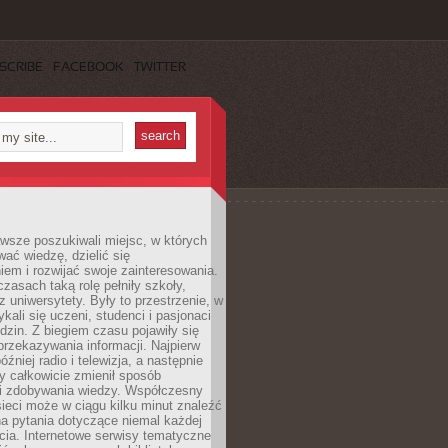
SCRIBE
FACEBOOK
TWITTER
wsze poszukiwali miejsc, w których
ać wiedzę, dzielić się
em i rozwijać swoje zainteresowania.
asach taką rolę pełniły szkoły,
az uniwersytety. Były to przestrzenie, w
ykali się uczeni, studenci i pasjonaci
dzin. Z biegiem czasu pojawiły się
rzekazywania informacji. Najpierw
óźniej radio i telewizja, a następnie
óry całkowicie zmienił sposób
 i zdobywania wiedzy. Współczesny
ieci może w ciągu kilku minut znaleźć
a pytania dotyczące niemal każdej
cia. Internetowe serwisy tematyczne