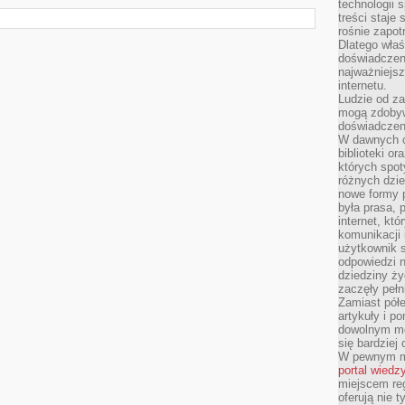
technologii 
treści staje
rośnie zapot
Dlatego właś
doświadczeni
najważniejs
internetu.
Ludzie od za
mogą zdobyw
doświadczeni
W dawnych cz
biblioteki or
których spot
różnych dzie
nowe formy p
była prasa, p
internet, kt
komunikacji
użytkownik s
odpowiedzi n
dziedziny ży
zaczęły pełn
Zamiast pół
artykuły i p
dowolnym mo
się bardziej
W pewnym mo
portal wiedz
miejscem reg
oferują nie t