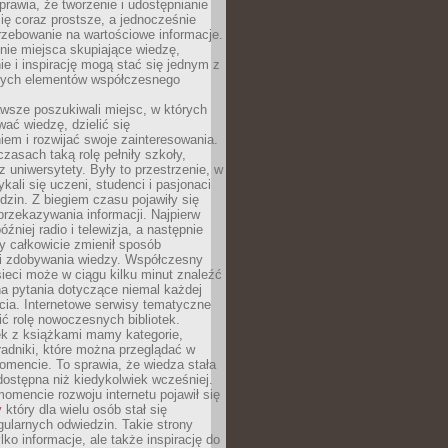
sprawia, że tworzenie i udostępnianie
 się coraz prostsze, a jednocześnie
rzebowanie na wartościowe informacje.
nie miejsca skupiające wiedzę,
e i inspirację mogą stać się jednym z
zych elementów współczesnego
wsze poszukiwali miejsc, w których
ać wiedzę, dzielić się
em i rozwijać swoje zainteresowania.
asach taką rolę pełniły szkoły,
az uniwersytety. Były to przestrzenie, w
ykali się uczeni, studenci i pasjonaci
dzin. Z biegiem czasu pojawiły się
rzekazywania informacji. Najpierw
óźniej radio i telewizja, a następnie
óry całkowicie zmienił sposób
 i zdobywania wiedzy. Współczesny
ieci może w ciągu kilku minut znaleźć
a pytania dotyczące niemal każdej
cia. Internetowe serwisy tematyczne
ić rolę nowoczesnych bibliotek.
ek z książkami mamy kategorie,
oradniki, które można przeglądać w
mencie. To sprawia, że wiedza stała
 dostępna niż kiedykolwiek wcześniej.
mencie rozwoju internetu pojawił się
y
który dla wielu osób stał się
ularnych odwiedzin. Takie strony
ylko informacje, ale także inspirację do