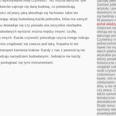
do wykonywania innej czynności. Też można wyróżnić tyle
zaczęły pełn
Zamiast pół
dowców zajmuje się daną budową, co potwierdzają
artykuły i p
dowolnym mo
ści od pracy jaką absorbuje się fachowiec takie też
się bardziej
erając ekipę budowlaną każda jednostka, która ma zamysł
W pewnym mo
portal wiedz
mu dowiaduje się czy posiada ona wszystkie niezbędne
miejscem reg
udowlanych wyróżnić można między innymi: szuflę,
oferują nie t
dalszego po
ele innych. Każda czynność potrzebuje użycia innego rodzaju
Czytelnicy 
jednocześnie
inno znajdować się zawsze pod ręką. Koparka to też
nawet nie my
 transport kamienia krakow. Każdy z nas z pewnością nie
takich platf
artykułów p
rodzaju narzędziami budowlanymi. Jednakże nie każdy
teksty porad
posługiwać się tymi instrumentami.
historyczne c
osiągnęli su
osób czytani
codziennym r
kawie, inni 
zdobywanie w
dnia, a nie
czy pracę. 
także samodz
tematyczne d
doświadczeni
Dzięki temu i
wymiany wied
prawdopodob