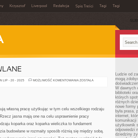
my
Krzysztof
Liverpool
Redakcja
Tagi
Tagi
Spis Treści
SUB
A
WLANE
Ludzie od za
mogą zdobyw
MACHINY
LIP - 20 - 2025
MOŻLIWOŚĆ KOMENTOWANIA
ZOSTAŁA
doświadczeni
BUDOWLANE
W dawnych cz
biblioteki or
których spot
różnych dzie
nowe formy p
ją własną pracę użytkując w tym celu wszelkiego rodzaju
była prasa, p
internet, kt
 Rzecz jasna mają one na celu usprawnienie pracy
komunikacji
dzaju koparka oraz koparka wieliczka to fundament
użytkownik s
odpowiedzi n
ia budowlane w rozmaity sposób różnią się między sobą.
dziedziny ży