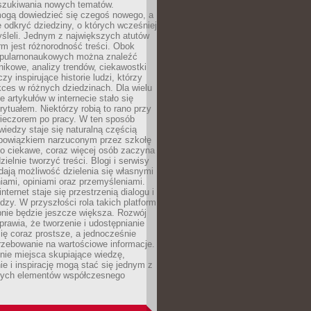
szukiwania nowych tematów.
mogą dowiedzieć się czegoś nowego, a
 odkryć dziedziny, o których wcześniej
śleli. Jednym z największych atutów
orm jest różnorodność treści. Obok
opularnonaukowych można znaleźć
nikowe, analizy trendów, ciekawostki
zy inspirujące historie ludzi, którzy
kces w różnych dziedzinach. Dla wielu
e artykułów w internecie stało się
ytuałem. Niektórzy robią to rano przy
wieczorem po pracy. W ten sposób
iedzy staje się naturalną częścią
 obowiązkiem narzuconym przez szkołę
Co ciekawe, coraz więcej osób zaczyna
ielnie tworzyć treści. Blogi i serwisy
ają możliwość dzielenia się własnymi
ami, opiniami oraz przemyśleniami.
nternet staje się przestrzenią dialogu i
zy. W przyszłości rola takich platform
nie będzie jeszcze większa. Rozwój
sprawia, że tworzenie i udostępnianie
 się coraz prostsze, a jednocześnie
rzebowanie na wartościowe informacje.
nie miejsca skupiające wiedzę,
e i inspirację mogą stać się jednym z
zych elementów współczesnego