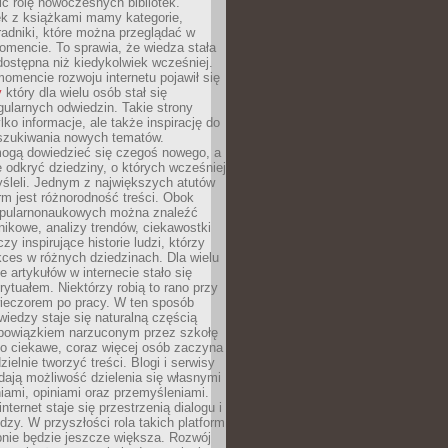
ić rolę nowoczesnych bibliotek.
ek z książkami mamy kategorie,
oradniki, które można przeglądać w
mencie. To sprawia, że wiedza stała
 dostępna niż kiedykolwiek wcześniej.
mencie rozwoju internetu pojawił się
y
który dla wielu osób stał się
ularnych odwiedzin. Takie strony
ylko informacje, ale także inspirację do
szukiwania nowych tematów.
mogą dowiedzieć się czegoś nowego, a
 odkryć dziedziny, o których wcześniej
śleli. Jednym z największych atutów
orm jest różnorodność treści. Obok
opularnonaukowych można znaleźć
nikowe, analizy trendów, ciekawostki
zy inspirujące historie ludzi, którzy
kces w różnych dziedzinach. Dla wielu
e artykułów w internecie stało się
ytuałem. Niektórzy robią to rano przy
wieczorem po pracy. W ten sposób
iedzy staje się naturalną częścią
 obowiązkiem narzuconym przez szkołę
Co ciekawe, coraz więcej osób zaczyna
ielnie tworzyć treści. Blogi i serwisy
ają możliwość dzielenia się własnymi
ami, opiniami oraz przemyśleniami.
nternet staje się przestrzenią dialogu i
zy. W przyszłości rola takich platform
nie będzie jeszcze większa. Rozwój