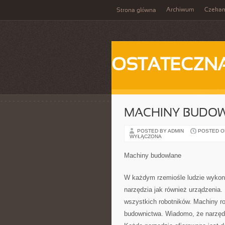
Archiwum
Czeka
Strona główna
OSTATECZN
MACHINY BUDO
POSTED BY ADMIN
POSTED ON 
WYŁĄCZONA
Machiny budowlane
W każdym rzemiośle ludzie wykonu
narzędzia jak również urządzenia.
wszystkich robotników. Machiny ro
budownictwa. Wiadomo, że narzędz