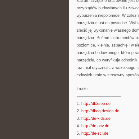
Każde narzędzie ofiarowane jest 
przyrządów budowlanych ilu zawo
wyburzenia niepolomice. W zależno
narzędzia musi on posiadać. Wybi
zlecić jej wykonanie własnego do
narzędzia. Pośród instrumentów b
poziomicę, kielnię, szpachlę i wi
narzędzia budowlanego, które pow
narzędzie, co weryfikuje odnośnik
raz miał styczność z wszelkiego 
człowiek umie w stosowny sposób 
źródło:
———————————
1.
http://db2see.de
2.
http://dbdg-design.de
3.
http://de-kids.de
4.
http://de-priv.de
5.
http://de-sci.de