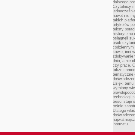
dalszego po
Czytelnicy 
jednocześnie
nawet nie my
takich platf
artykułów p
teksty porad
historyczne c
osiągnęli su
osób czytani
codziennym r
kawie, inni 
zdobywanie w
dnia, a nie
czy pracę. 
także samodz
tematyczne d
doświadczeni
Dzięki temu i
wymiany wied
prawdopodob
technologii 
treści staje
rośnie zapot
Dlatego właś
doświadczeni
najważniejs
internetu.