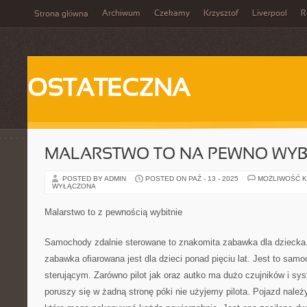
Archiwum
Czekamy
Krzysztof
Liverpool
R
Strona główna
OSTATECZNA
MALARSTWO TO NA PEWNO WYBI
POSTED BY ADMIN
POSTED ON PAŹ - 13 - 2025
MOŻLIWOŚĆ 
WYŁĄCZONA
Malarstwo to z pewnością wybitnie
Samochody zdalnie sterowane to znakomita zabawka dla dziecka.
zabawka ofiarowana jest dla dzieci ponad pięciu lat. Jest to sam
sterującym. Zarówno pilot jak oraz autko ma dużo czujników i sy
poruszy się w żadną stronę póki nie użyjemy pilota. Pojazd należ