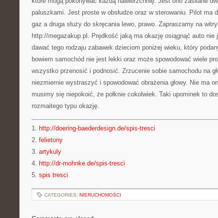
które mogą pokonywać każdą nawierzchnię. Jest ono zasilane 
paluszkami. Jest proste w obsłudze oraz w sterowaniu. Pilot ma dw
gaz a druga służy do skręcania lewo, prawo. Zapraszamy na witry
http://megazakup.pl. Prędkość jaką ma okazję osiągnąć auto nie 
dawać tego rodzaju zabawek dzieciom poniżej wieku, który podany
bowiem samochód nie jest lekki oraz może spowodować wiele pro
wszystko przenosić i podnosić. Zrzucenie sobie samochodu na g
niezmiernie wystraszyć i spowodować obrażenia głowy. Nie ma on
musimy się niepokoić, że połknie cokolwiek. Taki upominek to d
rozmaitego typu okazję.
1.
http://doering-baederdesign.de/spis-tresci
2.
felietony
3.
artykuly
4.
http://dr-mohnke.de/spis-tresci
5.
spis tresci
CATEGORIES:
NIERUCHOMOŚCI