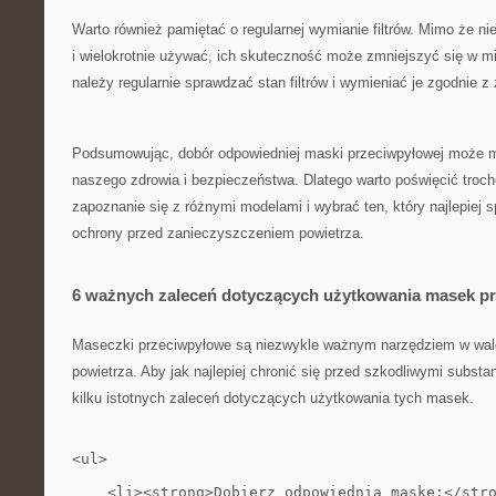
Warto również pamiętać o ​regularnej ⁤wymianie filtrów. Mimo że n
i wielokrotnie używać, ich skuteczność może ‍zmniejszyć się w m
należy regularnie sprawdzać stan filtrów i wymieniać je zgodnie z 
Podsumowując, dobór odpowiedniej maski przeciwpyłowej może m
naszego zdrowia i bezpieczeństwa. Dlatego ⁢warto poświęcić troc
zapoznanie się z⁣ różnymi modelami i wybrać ten, który najlepiej s
ochrony ⁢przed ⁢zanieczyszczeniem powietrza.
6 ważnych zaleceń dotyczących użytkowania masek p
Maseczki przeciwpyłowe są niezwykle ważnym⁢ narzędziem w wa
powietrza. Aby jak najlepiej chronić się przed szkodliwymi substa
kilku istotnych zaleceń dotyczących użytkowania tych masek.
<ul>
    <li><strong>Dobierz odpowiednią maskę:</str