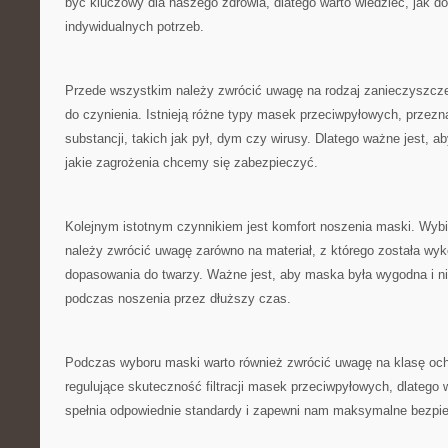
być kluczowy dla naszego zdrowia, dlatego warto wiedzieć,‍ jak d
indywidualnych potrzeb.
Przede wszystkim należy ⁣zwrócić uwagę na⁤ rodzaj zanieczyszcze
do czynienia. Istnieją różne typy masek ⁣przeciwpyłowych, przezna
substancji, takich jak pył, dym czy wirusy. Dlatego ważne ⁤jest, 
jakie zagrożenia chcemy się zabezpieczyć.
Kolejnym istotnym czynnikiem jest komfort noszenia⁢ maski. Wyb
należy zwrócić⁤ uwagę zarówno na materiał, z ‍którego została wy
dopasowania do twarzy. Ważne jest, aby maska była wygodna i 
podczas noszenia przez dłuższy czas.
Podczas wyboru maski warto również zwrócić uwagę na klasę ​ochr
regulujące skuteczność filtracji masek przeciwpyłowych, dlatego w
spełnia odpowiednie standardy i zapewni nam maksymalne bezpi