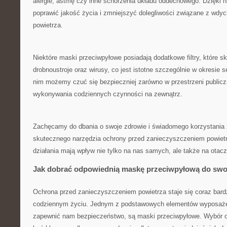
alergie,​ astmę czy inne schorzenia⁢ układu oddechowego. Dzięk
poprawić jakość życia i zmniejszyć dolegliwości związane z wd
⁣powietrza.
Niektóre maski przeciwpyłowe posiadają dodatkowe ‍filtry, które s
drobnoustroje oraz wirusy, co jest istotne szczególnie w okresie 
nim możemy czuć się bezpieczniej zarówno w przestrzeni publiczne
wykonywania codziennych czynności na zewnątrz.
Zachęcamy do dbania o swoje zdrowie i świadomego korzystania⁤ z
skutecznego narzędzia ochrony ​przed zanieczyszczeniem powiet
działania mają wpływ‍ nie⁢ tylko na nas samych, ale także na otac
Jak dobrać odpowiednią ⁤maskę przeciwpyłową ‍do swo
Ochrona przed zanieczyszczeniem powietrza staje się coraz bardz
codziennym życiu. Jednym ⁣z podstawowych elementów wyposaż
zapewnić nam‌ bezpieczeństwo, są maski przeciwpyłowe. Wybór 