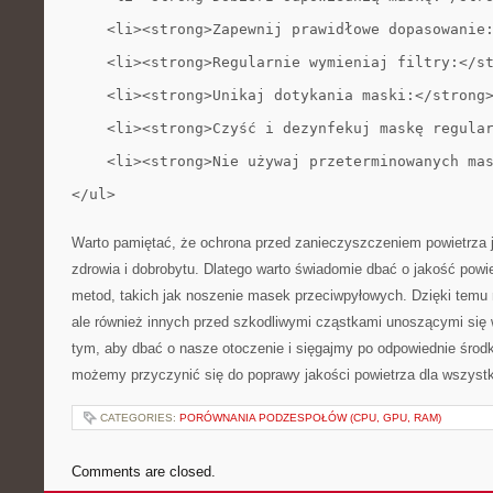
    <li><strong>Zapewnij prawidłowe dopasowanie
    <li><strong>Regularnie wymieniaj filtry:</s
    <li><strong>Unikaj dotykania maski:</strong
    <li><strong>Czyść i dezynfekuj maskę regula
    <li><strong>Nie używaj przeterminowanych ma
</ul>
Warto pamiętać,⁢ że ochrona przed zanieczyszczeniem powietrza 
zdrowia i dobrobytu. Dlatego warto świadomie dbać o ⁤jakość powi
⁤metod, takich jak noszenie ‌masek⁣ przeciwpyłowych. Dzięki temu n
ale również innych przed szkodliwymi cząstkami unoszącymi⁢ się
tym, aby dbać ​o ⁤nasze otoczenie i sięgajmy po odpowiednie środ
możemy przyczynić się do poprawy ‌jakości powietrza dla wszystk
CATEGORIES:
PORÓWNANIA PODZESPOŁÓW (CPU, GPU, RAM)
Comments are closed.