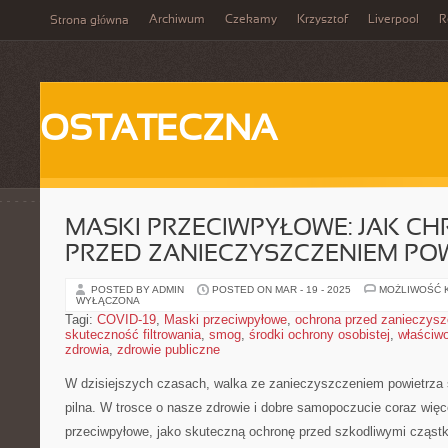
Archiwum
Czekamy
Krzysztof
Liverpool
R
Strona główna
OSTATECZNA
MASKI PRZECIWPYŁOWE: JAK CH
PRZED ZANIECZYSZCZENIEM PO
POSTED BY ADMIN
POSTED ON MAR - 19 - 2025
MOŻLIWOŚĆ 
WYŁĄCZONA
Tagi:
COVID-19
,
Maski przeciwpyłowe
,
ochrona przed zanieczysz
skuteczność filtrowania
,
smog
,
środki ochrony osobistej
,
właściw
zdrowia
,
zdrowie publiczne
W dzisiejszych czasach,⁢ walka ze zanieczyszczeniem powietrza st
‌pilna. W trosce o nasze zdrowie i dobre⁣ samopoczucie coraz więc
przeciwpyłowe, jako skuteczną ochronę przed szkodliwymi cząst