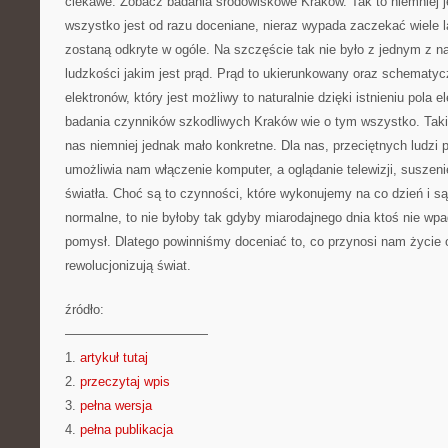
ciekawe. Zobacz badania środowiskowe Kraków. Tak to niemniej je
wszystko jest od razu doceniane, nieraz wypada zaczekać wiele lat
zostaną odkryte w ogóle. Na szczęście tak nie było z jednym z 
ludzkości jakim jest prąd. Prąd to ukierunkowany oraz schematy
elektronów, który jest możliwy to naturalnie dzięki istnieniu pola
badania czynników szkodliwych Kraków wie o tym wszystko. Takie
nas niemniej jednak mało konkretne. Dla nas, przeciętnych ludzi p
umożliwia nam włączenie komputer, a oglądanie telewizji, suszeni
światła. Choć są to czynności, które wykonujemy na co dzień i są 
normalne, to nie byłoby tak gdyby miarodajnego dnia ktoś nie wpa
pomysł. Dlatego powinniśmy doceniać to, co przynosi nam życie o
rewolucjonizują świat.
źródło:
———————————
1.
artykuł tutaj
2.
przeczytaj wpis
3.
pełna wersja
4.
pełna publikacja