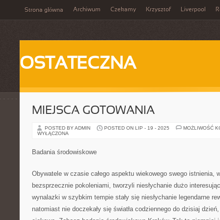
Archiwum
Czekamy
Krzysztof
Liverpool
R
Strona główna
OSTATECZNA
MIEJSCA GOTOWANIA
POSTED BY ADMIN
POSTED ON LIP - 19 - 2025
MOŻLIWOŚĆ 
WYŁĄCZONA
Badania środowiskowe
Obywatele w czasie całego aspektu wiekowego swego istnienia, w
bezsprzecznie pokoleniami, tworzyli niesłychanie dużo interesują
wynalazki w szybkim tempie stały się niesłychanie legendarne rew
natomiast nie doczekały się światła codziennego do dzisiaj dzień