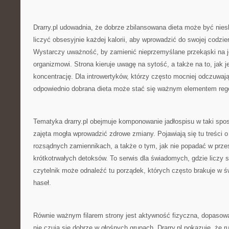
Drarry.pl udowadnia, że dobrze zbilansowana dieta może być nie
liczyć obsesyjnie każdej kalorii, aby wprowadzić do swojej codzi
Wystarczy uważność, by zamienić nieprzemyślane przekąski na j
organizmowi. Strona kieruje uwagę na sytość, a także na to, jak 
koncentrację. Dla introwertyków, którzy często mocniej odczuwaj
odpowiednio dobrana dieta może stać się ważnym elementem rege
Tematyka drarry.pl obejmuje komponowanie jadłospisu w taki spo
zajęta mogła wprowadzić zdrowe zmiany. Pojawiają się tu treści o
rozsądnych zamiennikach, a także o tym, jak nie popadać w przes
krótkotrwałych detoksów. To serwis dla świadomych, gdzie liczy s
czytelnik może odnaleźć tu porządek, których często brakuje w
haseł.
Równie ważnym filarem strony jest aktywność fizyczna, dopasowa
nie czują się dobrze w głośnych grupach. Drarry.pl pokazuje, że 