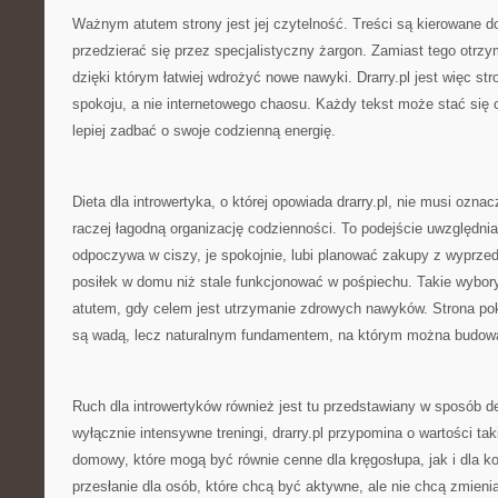
Ważnym atutem strony jest jej czytelność. Treści są kierowane do
przedzierać się przez specjalistyczny żargon. Zamiast tego otrzy
dzięki którym łatwiej wdrożyć nowe nawyki. Drarry.pl jest więc str
spokoju, a nie internetowego chaosu. Każdy tekst może stać się c
lepiej zadbać o swoje codzienną energię.
Dieta dla introwertyka, o której opowiada drarry.pl, nie musi ozn
raczej łagodną organizację codzienności. To podejście uwzględnia 
odpoczywa w ciszy, je spokojnie, lubi planować zakupy z wyprze
posiłek w domu niż stale funkcjonować w pośpiechu. Takie wybo
atutem, gdy celem jest utrzymanie zdrowych nawyków. Strona pok
są wadą, lecz naturalnym fundamentem, na którym można budow
Ruch dla introwertyków również jest tu przedstawiany w sposób d
wyłącznie intensywne treningi, drarry.pl przypomina o wartości taki
domowy, które mogą być równie cenne dla kręgosłupa, jak i dla k
przesłanie dla osób, które chcą być aktywne, ale nie chcą zmienia