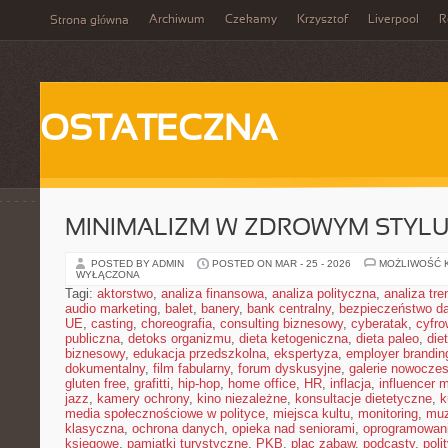
Archiwum
Czekamy
Krzysztof
Liverpool
R
Strona główna
OSTATECZNA
MINIMALIZM W ZDROWYM STYLU
POSTED BY ADMIN
POSTED ON MAR - 25 - 2026
MOŻLIWOŚĆ 
WYŁĄCZONA
Tagi:
aktorstwo
,
analiza finansowa
,
analiza polityczna
,
analiza tr
audio marketing
,
balet
,
banery
,
bank centralny
,
bezpieczeństwo d
UE
,
casting
,
choreografia
,
consulting biznesowy
,
cyberatak
,
cyfro
publiczna
,
detoks organizmu
,
dieta ketogeniczna
,
dieta paleo
,
die
biznesowy
,
edukacja przedszkolna
,
ekspertyza
,
employer brandin
dokumentalny
,
film fabularny
,
forum dyskusyjne
,
galerie nowocze
gluten free
,
grafitti
,
hip-hop
,
home office
,
HR
,
inflacja
,
influencer 
jazz
,
kamery ochrony
,
kino niezależne
,
konsultacje dietetyczne
,
k
media społecznościowe w polityce
,
miejsca kultu
,
monitoring
,
mu
klasyczna
,
ochrona danych
,
opieka nad seniorami
,
oprogramowan
księgowe
,
pamiątki turystyczne
,
PKB
,
plac zabaw
,
podcasty
,
poli