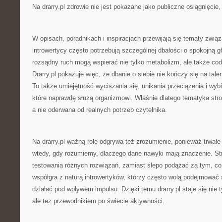
Na drarry.pl zdrowie nie jest pokazane jako publiczne osiągnięcie,
W opisach, poradnikach i inspiracjach przewijają się tematy zwią
introwertycy często potrzebują szczególnej dbałości o spokojną g
rozsądny ruch mogą wspierać nie tylko metabolizm, ale także cod
Drarry.pl pokazuje więc, że dbanie o siebie nie kończy się na tal
To także umiejętność wyciszania się, unikania przeciążenia i wybi
które naprawdę służą organizmowi. Właśnie dlatego tematyka stron
a nie oderwana od realnych potrzeb czytelnika.
Na drarry.pl ważną rolę odgrywa też zrozumienie, ponieważ trwałe 
wtedy, gdy rozumiemy, dlaczego dane nawyki mają znaczenie. S
testowania różnych rozwiązań, zamiast ślepo podążać za tym, co
współgra z naturą introwertyków, którzy często wolą podejmować
działać pod wpływem impulsu. Dzięki temu drarry.pl staje się nie
ale też przewodnikiem po świecie aktywności.