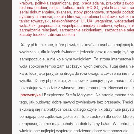
krajowa
,
polityka zagraniczna
,
pop
,
praca zdalna
,
praktyka zawo
reklama outdoor
,
religia i kultura
,
rock
,
RODO
,
rynki finansowe
,
sa
serial dokumentalny
,
skansen
,
stopy procentowe
,
strategia podat
systemy alarmowe
,
szkoła filmowa
,
szkolenia branżowe
,
sztuka u
taniec towarzyski
,
telekonferencje
,
UI
,
UX
,
weganizm
,
wegetarian
wskaźniki gospodarcze
,
współpraca międzynarodowa
,
wybory
,
za
zarządzanie relacjami
,
zarządzanie szkoleniami
,
zarządzanie tale
zasoby ludzkie
,
zdrowie seniora
Drarry.pl to miejsce, które powstało z myślą o osobach najlepiej 
wyciszeniu, dla których świadome jedzenie oraz ruch mają być 
samopoczucie, a nie kolejnym wyścigiem. To strona internetowa k
wolą spokojne tempo zamiast krzykliwych trendów. Tutaj dieta nie
kara, lecz jako przyjazna droga do równowagi, a ćwiczenia nie m
wysiłku. Drarry.pl pokazuje, że człowiek ceniący prywatność moż
pozostając w zgodzie z własnym temperamentem. Nowości na str
Introwertyka
i Bezpieczna Strefa Motywacji Na stronie można zn
tego, jak budować dobre nawyki żywieniowe bez przesady. Treści 
skupiają się na praktyczności, dlatego czytelnik otrzymuje przyst
pomagają uporządkować jadłospis. To przestrzeń dla osób, które 
skrajności, ale nie mają ochoty na dietetyczny hałas. W centrum u
właśnie one najlepiej wspierają codzienne dobre samopoczucie.