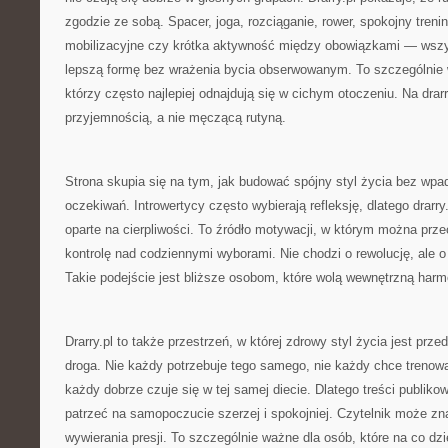
zgodzie ze sobą. Spacer, joga, rozciąganie, rower, spokojny tren
mobilizacyjne czy krótka aktywność między obowiązkami — wsz
lepszą formę bez wrażenia bycia obserwowanym. To szczególnie 
którzy często najlepiej odnajdują się w cichym otoczeniu. Na drarry
przyjemnością, a nie męczącą rutyną.
Strona skupia się na tym, jak budować spójny styl życia bez wp
oczekiwań. Introwertycy często wybierają refleksję, dlatego drarry
oparte na cierpliwości. To źródło motywacji, w którym można prz
kontrolę nad codziennymi wyborami. Nie chodzi o rewolucję, ale 
Takie podejście jest bliższe osobom, które wolą wewnętrzną har
Drarry.pl to także przestrzeń, w której zdrowy styl życia jest prz
droga. Nie każdy potrzebuje tego samego, nie każdy chce trenow
każdy dobrze czuje się w tej samej diecie. Dlatego treści publik
patrzeć na samopoczucie szerzej i spokojniej. Czytelnik może zn
wywierania presji. To szczególnie ważne dla osób, które na co dz