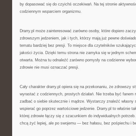
by dopasować się do czyichś oczekiwań. Na tej stronie aktywność
codziennym wsparciem organizmu.
Drarry.pl może zainteresować zarówno osoby, które dopiero zacz
zdrowszym jedzeniem, jak i tych, którzy mają już pewne doświadc
tematu bardziej bez presji. To miejsce dla czytelników szukając
jakości życia. Dzięki temu strona nie zamyka się w jednym schem
otwarta. Można tu odnaleźć zarówno pomysły na codzienne wybory
zdrowie nie musi oznaczać presji.
Cały charakter drarry.pl opiera się na przekonaniu, że zdrowszy 
wyrastać z codziennych, prostych działań. Nie trzeba być fanem r
zadbać o siebie skutecznie i mądrze. Wystarczy znaleźć własny 
wspierać go poprzez wartościowe jedzenie. Drarry.pl to właśnie t
której zdrowie łączy się z szacunkiem do indywidualnych potrzeb. 
chcą żyć lepiej, ale po swojemu — bez hałasu, bez pośpiechu i be