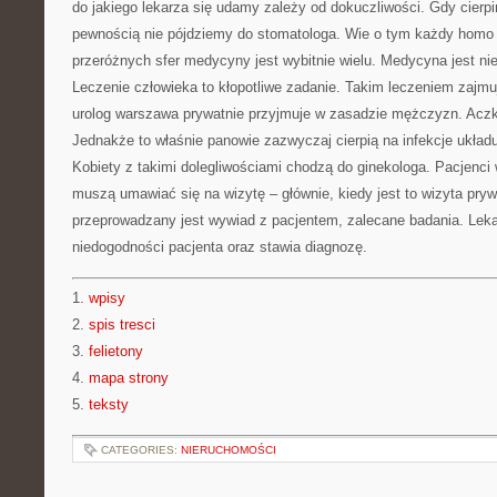
do jakiego lekarza się udamy zależy od dokuczliwości. Gdy cierpi
pewnością nie pójdziemy do stomatologa. Wie o tym każdy homo
przeróżnych sfer medycyny jest wybitnie wielu. Medycyna jest n
Leczenie człowieka to kłopotliwe zadanie. Takim leczeniem zajmuj
urolog warszawa prywatnie przyjmuje w zasadzie mężczyzn. Aczkol
Jednakże to właśnie panowie zazwyczaj cierpią na infekcje ukła
Kobiety z takimi dolegliwościami chodzą do ginekologa. Pacjenc
muszą umawiać się na wizytę – głównie, kiedy jest to wizyta pryw
przeprowadzany jest wywiad z pacjentem, zalecane badania. Leka
niedogodności pacjenta oraz stawia diagnozę.
1.
wpisy
2.
spis tresci
3.
felietony
4.
mapa strony
5.
teksty
CATEGORIES:
NIERUCHOMOŚCI