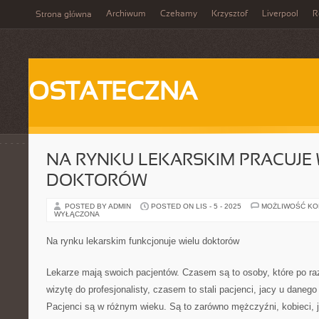
Archiwum
Czekamy
Krzysztof
Liverpool
R
Strona główna
OSTATECZNA
NA RYNKU LEKARSKIM PRACUJE 
DOKTORÓW
POSTED BY ADMIN
POSTED ON LIS - 5 - 2025
MOŻLIWOŚĆ K
WYŁĄCZONA
Na rynku lekarskim funkcjonuje wielu doktorów
Lekarze mają swoich pacjentów. Czasem są to osoby, które po ra
wizytę do profesjonalisty, czasem to stali pacjenci, jacy u danego 
Pacjenci są w różnym wieku. Są to zarówno mężczyźni, kobieci, ja