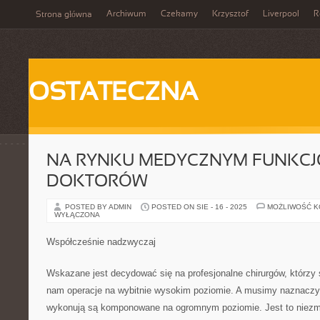
Archiwum
Czekamy
Krzysztof
Liverpool
R
Strona główna
OSTATECZNA
NA RYNKU MEDYCZNYM FUNKCJ
DOKTORÓW
POSTED BY ADMIN
POSTED ON SIE - 16 - 2025
MOŻLIWOŚĆ 
WYŁĄCZONA
Współcześnie nadzwyczaj
Wskazane jest decydować się na profesjonalne chirurgów, którzy
nam operacje na wybitnie wysokim poziomie. A musimy naznaczyć
wykonują są komponowane na ogromnym poziomie. Jest to niezm