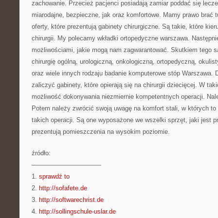
zachowanie. Przecież pacjenci posiadają zamiar poddać się leczen
miarodajne, bezpieczne, jak oraz komfortowe. Mamy prawo brać t
oferty, które prezentują gabinety chirurgiczne. Są takie, które kie
chirurgii. My polecamy wkładki ortopedyczne warszawa. Następni
możliwościami, jakie mogą nam zagwarantować. Skutkiem tego s
chirurgię ogólną, urologiczną, onkologiczną, ortopedyczną, okulis
oraz wiele innych rodzaju badanie komputerowe stóp Warszawa
zaliczyć gabinety, które opierają się na chirurgii dziecięcej. W tak
możliwość dokonywania niezmiernie kompetentnych operacji. Nale
Potem należy zwrócić swoją uwagę na komfort stali, w których t
takich operacji. Są one wyposażone we wszelki sprzęt, jaki jest 
prezentują pomieszczenia na wysokim poziomie.
źródło:
———————————
1.
sprawdź to
2.
http://sofafete.de
3.
http://softwarechrist.de
4.
http://sollingschule-uslar.de