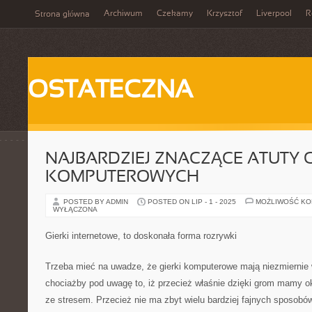
Archiwum
Czekamy
Krzysztof
Liverpool
R
Strona główna
OSTATECZNA
NAJBARDZIEJ ZNACZĄCE ATUTY 
KOMPUTEROWYCH
POSTED BY ADMIN
POSTED ON LIP - 1 - 2025
MOŻLIWOŚĆ K
WYŁĄCZONA
Gierki internetowe, to doskonała forma rozrywki
Trzeba mieć na uwadze, że gierki komputerowe mają niezmiernie
chociażby pod uwagę to, iż przecież właśnie dzięki grom mamy ok
ze stresem. Przecież nie ma zbyt wielu bardziej fajnych sposobów 