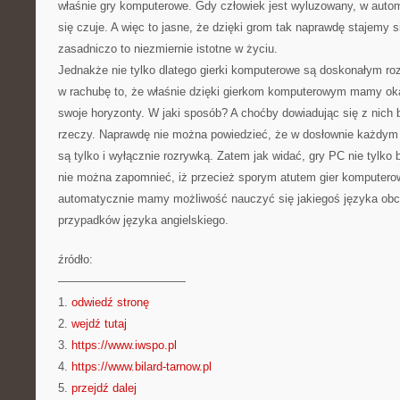
właśnie gry komputerowe. Gdy człowiek jest wyluzowany, w auto
się czuje. A więc to jasne, że dzięki grom tak naprawdę stajemy 
zasadniczo to niezmiernie istotne w życiu.
Jednakże nie tylko dlatego gierki komputerowe są doskonałym 
w rachubę to, że właśnie dzięki gierkom komputerowym mamy oka
swoje horyzonty. W jaki sposób? A choćby dowiadując się z nich 
rzeczy. Naprawdę nie można powiedzieć, że w dosłownie każdym
są tylko i wyłącznie rozrywką. Zatem jak widać, gry PC nie tylko 
nie można zapomnieć, iż przecież sporym atutem gier komputerow
automatycznie mamy możliwość nauczyć się jakiegoś języka obc
przypadków języka angielskiego.
źródło:
———————————
1.
odwiedź stronę
2.
wejdź tutaj
3.
https://www.iwspo.pl
4.
https://www.bilard-tarnow.pl
5.
przejdź dalej