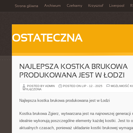
Archiwum
Czekamy
Krzysztof
Liverpool
R
Strona główna
OSTATECZNA
NAJLEPSZA KOSTKA BRUKOWA
PRODUKOWANA JEST W ŁODZI
POSTED BY ADMIN
POSTED ON LIP - 12 - 2025
MOŻLIWOŚĆ 
WYŁĄCZONA
Najlepsza kostka brukowa produkowana jest w Łodzi
Kostka brukowa Zgierz, wytwarzana jest na najnowszej generacji
idealnie wykonują poszczególne elementy każdej kostki. Jest to 
aktualnych czasach, ponieważ układanie kostki brukowej wymaga