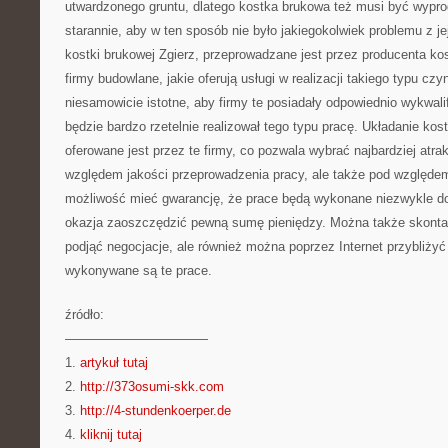
utwardzonego gruntu, dlatego kostka brukowa też musi być wyp
starannie, aby w ten sposób nie było jakiegokolwiek problemu z j
kostki brukowej Zgierz, przeprowadzane jest przez producenta kos
firmy budowlane, jakie oferują usługi w realizacji takiego typu cz
niesamowicie istotne, aby firmy te posiadały odpowiednio wykwali
będzie bardzo rzetelnie realizował tego typu pracę. Układanie kos
oferowane jest przez te firmy, co pozwala wybrać najbardziej atra
względem jakości przeprowadzenia pracy, ale także pod względem
możliwość mieć gwarancję, że prace będą wykonane niezwykle do
okazja zaoszczędzić pewną sumę pieniędzy. Można także skontak
podjąć negocjacje, ale również można poprzez Internet przybliżyć
wykonywane są te prace.
źródło:
———————————
1.
artykuł tutaj
2.
http://373osumi-skk.com
3.
http://4-stundenkoerper.de
4.
kliknij tutaj