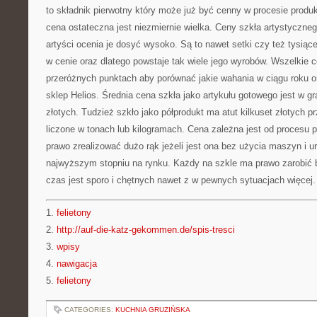
to składnik pierwotny który może już być cenny w procesie produkcj
cena ostateczna jest niezmiernie wielka. Ceny szkła artystyczne
artyści ocenia je dosyć wysoko. Są to nawet setki czy też tysiąc
w cenie oraz dlatego powstaje tak wiele jego wyrobów. Wszelkie
przeróżnych punktach aby porównać jakie wahania w ciągu roku o
sklep Helios. Średnia cena szkła jako artykułu gotowego jest w gr
złotych. Tudzież szkło jako półprodukt ma atut kilkuset złotych p
liczone w tonach lub kilogramach. Cena zależna jest od procesu 
prawo zrealizować dużo rąk jeżeli jest ona bez użycia maszyn i ur
najwyższym stopniu na rynku. Każdy na szkle ma prawo zarobić
czas jest sporo i chętnych nawet z w pewnych sytuacjach więcej.
1.
felietony
2.
http://auf-die-katz-gekommen.de/spis-tresci
3.
wpisy
4.
nawigacja
5.
felietony
CATEGORIES:
KUCHNIA GRUZIŃSKA