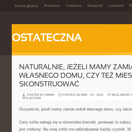
Archiwum
Czekamy
Krzysztof
Liverpool
R
Strona główna
OSTATECZNA
NATURALNIE, JEŻELI MAMY ZAM
WŁASNEGO DOMU, CZY TEŻ MIE
SKONSTRUOWAĆ
POSTED BY ADMIN
POSTED ON WRZ - 25 - 2025
MOŻLIWOŚĆ 
WYŁĄCZONA
Oczywiście, jeżeli mamy zamiar wokół własnego domu, czy takż
Ceny szkła wahają się w różnorodne kierunki, ponieważ to zależy 
jest zrobiony. Na cenę szkła ma oddziaływanie każdy czynnik. W