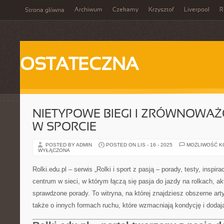
Archiwum
Czekamy
Krzysztof
Liverpool
R
Strona główna
OSTATECZNA
NIETYPOWE BIEGI I ZRÓWNOWA
W SPORCIE
POSTED BY ADMIN
POSTED ON LIS - 16 - 2025
MOŻLIWOŚĆ 
WYŁĄCZONA
Rolki.edu.pl – serwis „Rolki i sport z pasją – porady, testy, inspir
centrum w sieci, w którym łączą się pasja do jazdy na rolkach, ak
sprawdzone porady. To witryna, na której znajdziesz obszerne arty
także o innych formach ruchu, które wzmacniają kondycję i dodaj