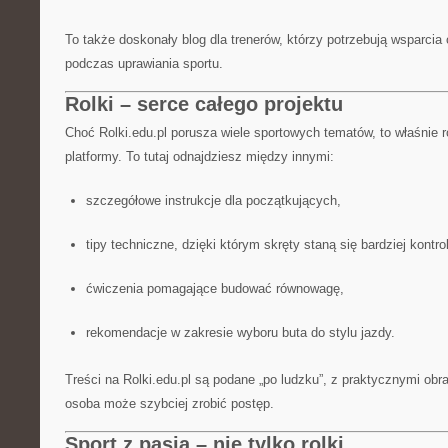
To także doskonały blog dla trenerów, którzy potrzebują wsparcia o
podczas uprawiania sportu.
Rolki – serce całego projektu
Choć Rolki.edu.pl porusza wiele sportowych tematów, to właśnie r
platformy. To tutaj odnajdziesz między innymi:
szczegółowe instrukcje dla początkujących,
tipy techniczne, dzięki którym skręty staną się bardziej kontr
ćwiczenia pomagające budować równowagę,
rekomendacje w zakresie wyboru buta do stylu jazdy.
Treści na Rolki.edu.pl są podane „po ludzku”, z praktycznymi ob
osoba może szybciej zrobić postęp.
Sport z pasją – nie tylko rolki