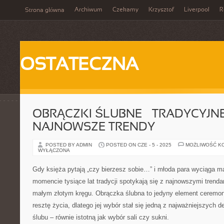
Archiwum
Czekamy
Krzysztof
Liverpool
R
Strona główna
OSTATECZNA
OBRĄCZKI ŚLUBNE – TRADYCYJNE
NAJNOWSZE TRENDY
POSTED BY ADMIN
POSTED ON CZE - 5 - 2025
MOŻLIWOŚĆ K
WYŁĄCZONA
Gdy księża pytają „czy bierzesz sobie…” i młoda para wyciąga m
momencie tysiące lat tradycji spotykają się z najnowszymi trenda
małym złotym kręgu. Obrączka ślubna to jedyny element ceremonii
resztę życia, dlatego jej wybór stał się jedną z najważniejszych 
ślubu – równie istotną jak wybór sali czy sukni.