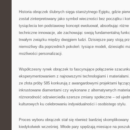
Historia obrączek ślubnych sięga starożytnego Egiptu, gdzie pierw
został zinterpretowany jako symbol wieczności bez początku i ko
tysiąclecia ten podstawowy koncept ewoluował, absorbując różne 
techniczne innowacje, ale zachowując swoją fundamentalną funkc
trwałym związku między dwojgiem ludzi. Dzisiejsze pary stoją pr
niemożliwy dla poprzednich pokoleń: tysiące modeli, dziesiątki ma
możliwości personalizacji.
Współczesny rynek obrączek to fascynujące połączenie szacunku 
eksperymentowaniem z najnowszymi technologiami i materiałami.
ze złota próby 585 konkurują z awangardowymi projektami łącząc
inkrustowane diamentami czy wykonane z alternatywnych materiałó
różnorodność odzwierciedla szersze zmiany społeczne – od ujed
kulturowych ku celebrowaniu indywidualności i osobistego stylu.
Proces wyboru obrączek stał się również bardziej skomplikowany 
kiedykolwiek wcześniej. Młode pary spędzają miesiące na poszuk