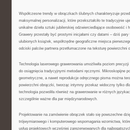
Współczesne trendy w obrączkach ślubnych charakteryzuje prze
maksymalnej personalizacji, które przekształciło te tradycyjnie u
unikalne dzieła sztuki jubilerskiej odzwierciedlające osobowość i h
Grawery przestały być prostymi inicjałami czy datami – dziś pary 
ulubionych książek, współrzędne geograficzne miejsca pierwszeg
odciski palców partnera przetłumaczone na teksturę powierzchni o
Technologia laserowego grawerowania umożliwiła poziom precyzji
do osiągnięcia tradycyjnymi metodami ręcznymi. Mikroskopijne p
geometryczne, a nawet reprodukcje odręcznego pisma można ter
powierzchni obrączki, tworząc intymny przekaz widoczny tylko dl
technologia pozwoliła również na grawerowanie w różnych językach
szczególnie ważne dla par międzynarodowych.
Projektowanie na zamówienie obrączek stało się powszechne dzię
trójwymiarowego i komputerowego wspomagania wzornictwa, któr
usług projektowych wcześniej zarezerwowanych dla najbogatszyc