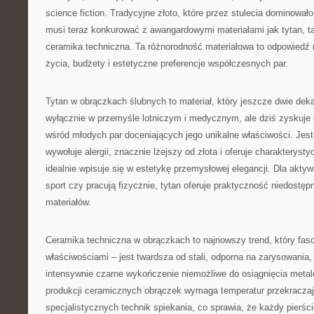
science fiction. Tradycyjne złoto, które przez stulecia dominowało
musi teraz konkurować z awangardowymi materiałami jak tytan, ta
ceramika techniczna. Ta różnorodność materiałowa to odpowiedź n
życia, budżety i estetyczne preferencje współczesnych par.
Tytan w obrączkach ślubnych to materiał, który jeszcze dwie de
wyłącznie w przemyśle lotniczym i medycznym, ale dziś zyskuje
wśród młodych par doceniających jego unikalne właściwości. Jest 
wywołuje alergii, znacznie lżejszy od złota i oferuje charakterys
idealnie wpisuje się w estetykę przemysłowej elegancji. Dla aktyw
sport czy pracują fizycznie, tytan oferuje praktyczność niedostęp
materiałów.
Ceramika techniczna w obrączkach to najnowszy trend, który fas
właściwościami – jest twardsza od stali, odporna na zarysowania, n
intensywnie czarne wykończenie niemożliwe do osiągnięcia met
produkcji ceramicznych obrączek wymaga temperatur przekracza
specjalistycznych technik spiekania, co sprawia, że każdy pierści