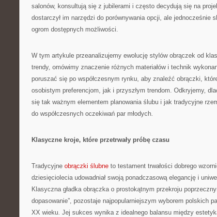
salonów, konsultują się z jubilerami i często decydują się na proj
dostarczył im narzędzi do porównywania opcji, ale jednocześnie 
ogrom dostępnych możliwości.
W tym artykule przeanalizujemy ewolucję stylów obrączek od kl
trendy, omówimy znaczenie różnych materiałów i technik wykonan
poruszać się po współczesnym rynku, aby znaleźć obrączki, któ
osobistym preferencjom, jak i przyszłym trendom. Odkryjemy, dl
się tak ważnym elementem planowania ślubu i jak tradycyjne rzemi
do współczesnych oczekiwań par młodych.
Klasyczne kroje, które przetrwały próbę czasu
Tradycyjne
obrączki ślubne
to testament trwałości dobrego wzorni
dziesięciolecia udowadniał swoją ponadczasową elegancję i uniwe
Klasyczna gładka obrączka o prostokątnym przekroju poprzeczn
dopasowanie”, pozostaje najpopularniejszym wyborem polskich pa
XX wieku. Jej sukces wynika z idealnego balansu między estetyką