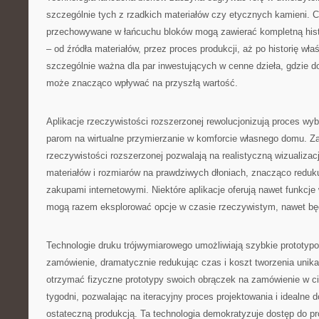
szczególnie tych z rzadkich materiałów czy etycznych kamieni. C
przechowywane w łańcuchu bloków mogą zawierać kompletną histo
– od źródła materiałów, przez proces produkcji, aż po historię właśc
szczególnie ważna dla par inwestujących w cenne dzieła, gdzie 
może znacząco wpływać na przyszłą wartość.
Aplikacje rzeczywistości rozszerzonej rewolucjonizują proces wy
parom na wirtualne przymierzanie w komforcie własnego domu. 
rzeczywistości rozszerzonej pozwalają na realistyczną wizualizac
materiałów i rozmiarów na prawdziwych dłoniach, znacząco redu
zakupami internetowymi. Niektóre aplikacje oferują nawet funkcje
mogą razem eksplorować opcje w czasie rzeczywistym, nawet bę
Technologie druku trójwymiarowego umożliwiają szybkie prototyp
zamówienie, dramatycznie redukując czas i koszt tworzenia unika
otrzymać fizyczne prototypy swoich obrączek na zamówienie w ci
tygodni, pozwalając na iteracyjny proces projektowania i idealne 
ostateczną produkcją. Ta technologia demokratyzuje dostęp do pro