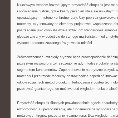
Kluczowym trendem kształtującym przyszłość obrączek jest rosną
i opowiadania historii, gdzie każdy pierścień staje się unikalnym
opowiadającym historię konkretnej pary. Czy poprzez grawerowan
materiały, czy innowacyjne elementy projektowe, współczesne obr
postrzegane jako osobiste dzieła sztuki niż standardowe symbole.
głębsze zmiany w podejściu do samego małżeństwa – od zinstytu
wysoce spersonalizowanego świętowania miłości.
Zrównoważoność i względy etyczne będą prawdopodobnie definiu
przyszłym rozwoju branży, szczególnie gdy młodsze pokolenia s
segmentem konsumentów. Zapotrzebowanie na etyczne pozyskiw
materiały i przejrzyste łańcuchy dostaw będzie napędzać innowacj
odpowiedzialnych metod produkcji. Jednocześnie postęp technolo
przesuwać granice tego, co możliwe pod względem funkcjonalności
Przyszłość obrączek ślubnych prawdopodobnie będzie charakter
różnorodnością i personalizacją, ale fundamentalna symboliczna 
metalowych kręgów pozostanie niezmieniona. Bez względu na mate