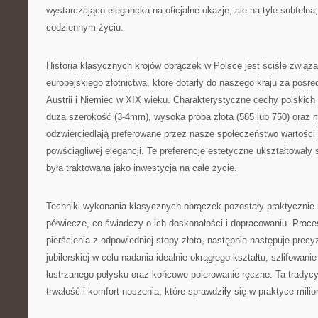
wystarczająco elegancka na oficjalne okazje, ale na tyle subteln
codziennym życiu.
Historia klasycznych krojów obrączek w Polsce jest ściśle związa
europejskiego złotnictwa, które dotarły do naszego kraju za pośr
Austrii i Niemiec w XIX wieku. Charakterystyczne cechy polskic
duża szerokość (3-4mm), wysoka próba złota (585 lub 750) oraz 
odzwierciedlają preferowane przez nasze społeczeństwo wartości t
powściągliwej elegancji. Te preferencje estetyczne ukształtowały 
była traktowana jako inwestycja na całe życie.
Techniki wykonania klasycznych obrączek pozostały praktycznie 
półwiecze, co świadczy o ich doskonałości i dopracowaniu. Proc
pierścienia z odpowiedniej stopy złota, następnie następuje precy
jubilerskiej w celu nadania idealnie okrągłego kształtu, szlifowan
lustrzanego połysku oraz końcowe polerowanie ręczne. Ta tradycy
trwałość i komfort noszenia, które sprawdziły się w praktyce mil