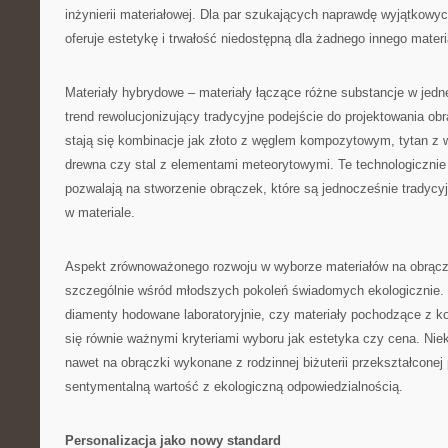
inżynierii materiałowej. Dla par szukających naprawdę wyjątkowy
oferuje estetykę i trwałość niedostępną dla żadnego innego materi
Materiały hybrydowe – materiały łączące różne substancje w jedne
trend rewolucjonizujący tradycyjne podejście do projektowania ob
stają się kombinacje jak złoto z węglem kompozytowym, tytan z
drewna czy stal z elementami meteorytowymi. Te technologiczni
pozwalają na stworzenie obrączek, które są jednocześnie tradycyj
w materiale.
Aspekt zrównoważonego rozwoju w wyborze materiałów na obrącz
szczególnie wśród młodszych pokoleń świadomych ekologicznie. 
diamenty hodowane laboratoryjnie, czy materiały pochodzące z ko
się równie ważnymi kryteriami wyboru jak estetyka czy cena. Niek
nawet na obrączki wykonane z rodzinnej biżuterii przekształconej p
sentymentalną wartość z ekologiczną odpowiedzialnością.
Personalizacja jako nowy standard