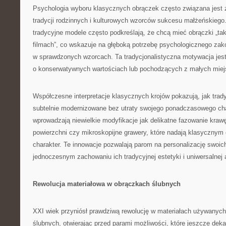
Psychologia wyboru klasycznych obrączek często związana jest 
tradycji rodzinnych i kulturowych wzorców sukcesu małżeńskiego
tradycyjne modele często podkreślają, że chcą mieć obrączki „taki
filmach”, co wskazuje na głęboką potrzebę psychologicznego zak
w sprawdzonych wzorcach. Ta tradycjonalistyczna motywacja jest
o konserwatywnych wartościach lub pochodzących z małych miej
Współczesne interpretacje klasycznych krojów pokazują, jak tra
subtelnie modernizowane bez utraty swojego ponadczasowego char
wprowadzają niewielkie modyfikacje jak delikatne fazowanie krawę
powierzchni czy mikroskopijne grawery, które nadają klasycznym
charakter. Te innowacje pozwalają parom na personalizację swoic
jednoczesnym zachowaniu ich tradycyjnej estetyki i uniwersalnej 
Rewolucja materiałowa w obrączkach ślubnych
XXI wiek przyniósł prawdziwą rewolucję w materiałach używanych
ślubnych, otwierając przed parami możliwości, które jeszcze de