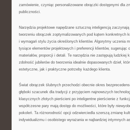
zamówienie, czyniąc personalizowane obrączki dostępnymi dla zn
publiczności.
Narzędzia projektowe napędzane sztuczną inteligencją zaczynają
tworzeniu obrączek zoptymalizowanych pod kątem konkretnych ksz
i wymagań stylu życia określonych klientów. Algorytmy uczenia 
tysiące elementów projektowych i preferencji klientów, sugerując
materiałów, proporcji i detali. Te narzędzia nie zastępują ludzkiej
zdolność jubilerów do tworzenia idealnie dopasowanych dzieł, któ
estetyczne, jak i praktyczne potrzeby każdego klienta.
Świat obrączek ślubnych przechodzi obecnie okres bezprecedens
głęboki szacunek dla tradycji z przyjęciem najnowszych technologi
klasycznych złotych pierścieni po inteligentne pierścienie z funkc
współczesne pary mają dostęp do możliwości, które były niewyob
pokoleń. Ta różnorodność opcji odzwierciedla szerszą zmianę kul
indywidualizmu i osobistego wyrażania w najbardziej intymnych a