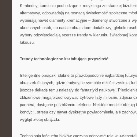
Kimberley, kamienie pochodzące z recyklingu ze starszej biżuterii
alternatywy, odpowiadają na rosnącą świadomość społeczną młody
wybierają nawet diamenty kremacyjne – diamenty stworzone z w
ukochanych osób, co nadaje obrączkom dodatkowy, głęboko osob
wybory odzwierciedlają szersze trendy w kierunku świadomej kon
luksusu.
Trendy technologiczne kształtujące przyszłość
Inteligentne obrączki ślubne to prawdopodobnie najbardziej futury
obrączek ślubnych, gdzie tradycyjne symbole miłości zyskują fun
jeszcze dekadę temu należały do fantastyki naukowej. Pierścien
zbliżeniowe mogą przechowywać cyfrowe listy miłosne, zdjęcia cz
partnera, dostępne po zbliżeniu telefonu. Niektóre modele oferują
kondycji, stresu czy nawet dyskretne powiadomienia, ale zachow
wygląd złotej obrączki.
Technologia łańcucha bloków zaczyna odgrywać rolę w uwierzytelni