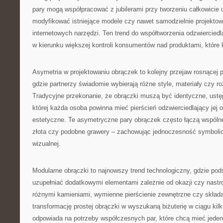
pary mogą współpracować z jubilerami przy tworzeniu całkowicie 
modyfikować istniejące modele czy nawet samodzielnie projekto
internetowych narzędzi. Ten trend do współtworzenia odzwiercied
w kierunku większej kontroli konsumentów nad produktami, które 
Asymetria w projektowaniu obrączek to kolejny przejaw rosnącej p
gdzie partnerzy świadomie wybierają różne style, materiały czy r
Tradycyjne przekonanie, że obrączki muszą być identyczne, ustępu
której każda osoba powinna mieć pierścień odzwierciedlający jej 
estetyczne. Te asymetryczne pary obrączek często łączą wspólne
złota czy podobne grawery – zachowując jednoczesność symbolic
wizualnej.
Modularne obrączki to najnowszy trend technologiczny, gdzie po
uzupełniać dodatkowymi elementami zależnie od okazji czy nastr
różnymi kamieniami, wymienne pierścienie zewnętrzne czy skład
transformację prostej obrączki w wyszukaną biżuterię w ciągu kil
odpowiada na potrzeby współczesnych par, które chcą mieć jeden