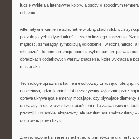
ludzie wybierają intensywne kolory, a osoby o spokojnym tempera
odcienie.
Alternatywne kamienie szlachetne w obrączkach ślubnych zyskuj
poszukujących indywidualności i symbolicznego znaczenia. Szafir
mądrość, szmaragdy symbolizują odrodzenie i wieczną miłość, a r
siłę uczuć. Ta personalizacja poprzez wybór kamieni pozwala p
obrączkach dodatkowych warstw znaczenia, które wykraczają p
małżeńską.
Technologie oprawiania kamieni ewoluowały znacząco, oferując n
napięciowa, gdzie kamień jest utrzymywany wyłącznie przez napię
oprawa ukrywająca elementy mocujące, czy pływające diamenty st
unoszących się w przestrzeni pierścienia. Te zaawansowane tech
precyzji i jubilerskiej ekspertyzy, ale rezultat jest spektakularny –
definiować prawa fizyki.
Zrównoważone kamienie szlachetne, w tym etyczne diamenty z ce