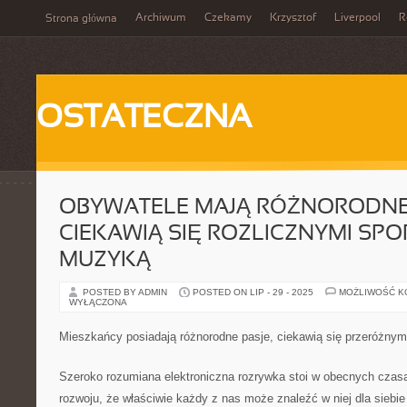
Archiwum
Czekamy
Krzysztof
Liverpool
R
Strona główna
OSTATECZNA
OBYWATELE MAJĄ RÓŻNORODNE 
CIEKAWIĄ SIĘ ROZLICZNYMI SPO
MUZYKĄ
POSTED BY ADMIN
POSTED ON LIP - 29 - 2025
MOŻLIWOŚĆ 
WYŁĄCZONA
Mieszkańcy posiadają różnorodne pasje, ciekawią się przeróżnym
Szeroko rozumiana elektroniczna rozrywka stoi w obecnych czas
rozwoju, że właściwie każdy z nas może znaleźć w niej dla siebi