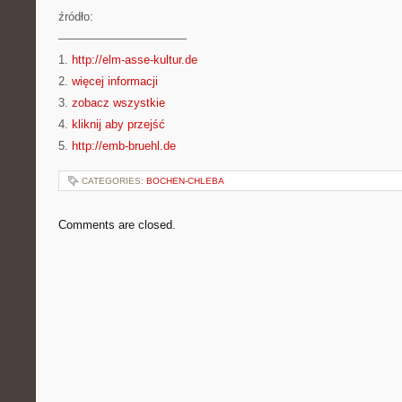
źródło:
———————————
1.
http://elm-asse-kultur.de
2.
więcej informacji
3.
zobacz wszystkie
4.
kliknij aby przejść
5.
http://emb-bruehl.de
CATEGORIES:
BOCHEN-CHLEBA
Comments are closed.