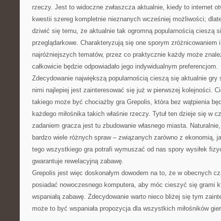
rzeczy. Jest to widoczne zwłaszcza aktualnie, kiedy to internet o
kwestii szereg kompletnie nieznanych wcześniej możliwości; dlate
dziwić się temu, że aktualnie tak ogromną popularnością cieszą s
przeglądarkowe. Charakteryzują się one sporym zróżnicowaniem
najróżniejszych tematów, przez co praktycznie każdy może znale
całkowicie będzie odpowiadało jego indywidualnym preferencjom.
Zdecydowanie największą popularnością cieszą się aktualnie gry st
nimi najlepiej jest zainteresować się już w pierwszej kolejności
takiego może być chociażby gra Grepolis, która bez wątpienia będ
każdego miłośnika takich właśnie rzeczy. Tytuł ten dzieje się w 
zadaniem gracza jest tu zbudowanie własnego miasta. Naturalni
bardzo wiele różnych spraw – związanych zarówno z ekonomią, jak
tego wszystkiego gra potrafi wymuszać od nas spory wysiłek fiz
gwarantuje rewelacyjną zabawę.
Grepolis jest więc doskonałym dowodem na to, że w obecnych c
posiadać nowoczesnego komputera, aby móc cieszyć się grami kt
wspaniałą zabawę. Zdecydowanie warto nieco bliżej się tym zain
może to być wspaniała propozycja dla wszystkich miłośników gier