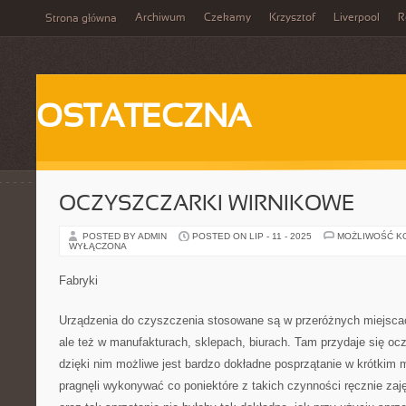
Archiwum
Czekamy
Krzysztof
Liverpool
R
Strona główna
OSTATECZNA
OCZYSZCZARKI WIRNIKOWE
POSTED BY ADMIN
POSTED ON LIP - 11 - 2025
MOŻLIWOŚĆ K
WYŁĄCZONA
Fabryki
Urządzenia do czyszczenia stosowane są w przeróżnych miejscac
ale też w manufakturach, sklepach, biurach. Tam przydaje się ocz
dzięki nim możliwe jest bardzo dokładne posprzątanie w krótki
pragnęli wykonywać co poniektóre z takich czynności ręcznie zaj