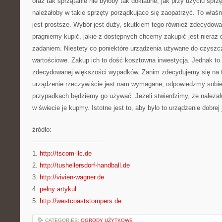
oraz tak sprzątanie nie byłoby tak dokładne, jak przy użyciu sprz
należałoby w takie sprzęty porządkujące się zaopatrzyć. To właś
jest prostsze. Wybór jest duży, skutkiem tego również zdecydowan
pragniemy kupić, jakie z dostępnych chcemy zakupić jest niera
zadaniem. Niestety co poniektóre urządzenia używane do czyszc
wartościowe. Zakup ich to dość kosztowna inwestycja. Jednak to 
zdecydowanej większości wypadków. Zanim zdecydujemy się na t
urządzenie rzeczywiście jest nam wymagane, odpowiedzmy sobie 
przypadkach będziemy go używać. Jeżeli stwierdzimy, że należało
w świecie je kupmy. Istotne jest to, aby było to urządzenie dobrej 
źródło:
———————————
1.
http://tscom-llc.de
2.
http://tushellersdorf-handball.de
3.
http://vivien-wagner.de
4.
pełny artykuł
5.
http://westcoaststompers.de
CATEGORIES:
OGRODY UŻYTKOWE