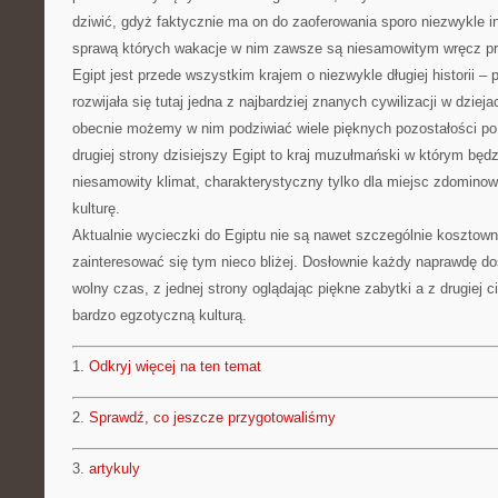
dziwić, gdyż faktycznie ma on do zaoferowania sporo niezwykle i
sprawą których wakacje w nim zawsze są niesamowitym wręcz p
Egipt jest przede wszystkim krajem o niezwykle długiej historii – 
rozwijała się tutaj jedna z najbardziej znanych cywilizacji w dziej
obecnie możemy w nim podziwiać wiele pięknych pozostałości po
drugiej strony dzisiejszy Egipt to kraj muzułmański w którym bę
niesamowity klimat, charakterystyczny tylko dla miejsc zdominow
kulturę.
Aktualnie wycieczki do Egiptu nie są nawet szczególnie kosztow
zainteresować się tym nieco bliżej. Dosłownie każdy naprawdę do
wolny czas, z jednej strony oglądając piękne zabytki a z drugiej c
bardzo egzotyczną kulturą.
1.
Odkryj więcej na ten temat
2.
Sprawdź, co jeszcze przygotowaliśmy
3.
artykuly