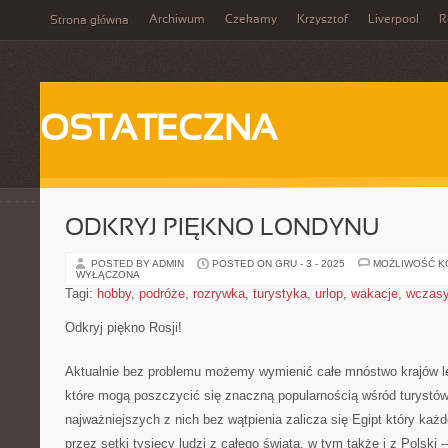
Archiwum
Czekamy
Krzysztof
Liverpool
R
Strona główna
OSTATECZNA
ODKRYJ PIĘKNO LONDYNU
POSTED BY ADMIN
POSTED ON GRU - 3 - 2025
MOŻLIWOŚĆ 
WYŁĄCZONA
Tagi:
hobby
,
podróże
,
rozrywka
,
turystyka
,
urlop
,
wakacje
,
wczas
Odkryj piękno Rosji!
Aktualnie bez problemu możemy wymienić całe mnóstwo krajów l
które mogą poszczycić się znaczną popularnością wśród turystów
najważniejszych z nich bez wątpienia zalicza się Egipt który każ
przez setki tysięcy ludzi z całego świata, w tym także i z Polski 