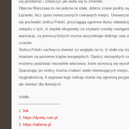
się przełamać i zobaczyć jak wiele się tu zmieniło.
Obecna Warszawa to nie jedynie te stałe, dobrze znane punkty wy
Łazienki, lecz sporo nowoczesnych ciekawych miejsc. Unowocz
się pochwalić stolica Polski, przyciągają ogromne tłumy odwiedza
związku z tym, iż zwykłe eksponaty za szybami zostały zastąpion
aranżacje, za pomocą których można wszystkiego dotknąć oraz 
czasów.
Stolica Polski zachwyca również ze względu na to, iż stała się r
miastem na poziomie krajów europejskich. Oprócz niezwykłych 
możemy podziwiać niezwykłe wieżowce, które wznoszą się wyso
Spacerując po stolicy można znaleźć wiele interesujących miejsc
oryginalnością. A wyprawa tego rodzaju stanie się ogromną przyjem
ale również dla dorosłych.
źródło:
———————————
1.
link
2.
https://dywity.com.pl
3.
https://ialterna.pl