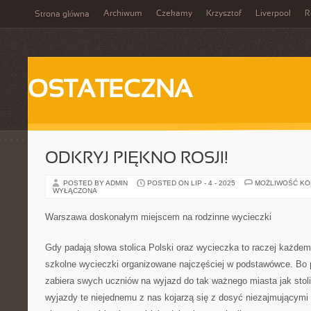
Archiwum
Czekamy
Krzysztof
Liverpool
R
Strona główna
OSTATECZNA
ODKRYJ PIĘKNO ROSJI!
POSTED BY ADMIN
POSTED ON LIP - 4 - 2025
MOŻLIWOŚĆ K
WYŁĄCZONA
Warszawa doskonałym miejscem na rodzinne wycieczki
Gdy padają słowa stolica Polski oraz wycieczka to raczej każde
szkolne wycieczki organizowane najczęściej w podstawówce. Bo p
zabiera swych uczniów na wyjazd do tak ważnego miasta jak stol
wyjazdy te niejednemu z nas kojarzą się z dosyć niezajmującymi