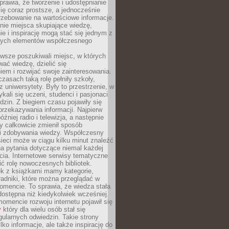
sprawia, że tworzenie i udostępnianie
 się coraz prostsze, a jednocześnie
rzebowanie na wartościowe informacje.
nie miejsca skupiające wiedzę,
e i inspirację mogą stać się jednym z
zych elementów współczesnego
wsze poszukiwali miejsc, w których
ać wiedzę, dzielić się
em i rozwijać swoje zainteresowania.
asach taką rolę pełniły szkoły,
az uniwersytety. Były to przestrzenie, w
ykali się uczeni, studenci i pasjonaci
dzin. Z biegiem czasu pojawiły się
rzekazywania informacji. Najpierw
óźniej radio i telewizja, a następnie
óry całkowicie zmienił sposób
 i zdobywania wiedzy. Współczesny
ieci może w ciągu kilku minut znaleźć
a pytania dotyczące niemal każdej
cia. Internetowe serwisy tematyczne
ić rolę nowoczesnych bibliotek.
ek z książkami mamy kategorie,
oradniki, które można przeglądać w
mencie. To sprawia, że wiedza stała
 dostępna niż kiedykolwiek wcześniej.
mencie rozwoju internetu pojawił się
y
który dla wielu osób stał się
ularnych odwiedzin. Takie strony
ylko informacje, ale także inspirację do