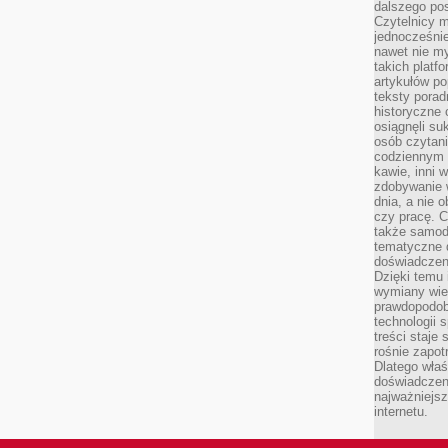
dalszego po
Czytelnicy 
jednocześnie
nawet nie my
takich platf
artykułów p
teksty porad
historyczne c
osiągnęli su
osób czytani
codziennym r
kawie, inni 
zdobywanie w
dnia, a nie
czy pracę. 
także samodz
tematyczne d
doświadczeni
Dzięki temu i
wymiany wied
prawdopodob
technologii 
treści staje
rośnie zapot
Dlatego właś
doświadczeni
najważniejs
internetu.