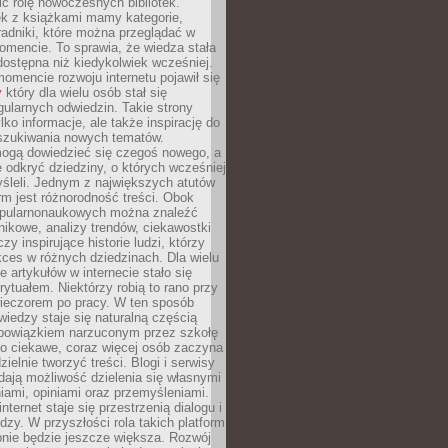
ić rolę nowoczesnych bibliotek.
ek z książkami mamy kategorie,
oradniki, które można przeglądać w
mencie. To sprawia, że wiedza stała
 dostępna niż kiedykolwiek wcześniej.
mencie rozwoju internetu pojawił się
y
który dla wielu osób stał się
ularnych odwiedzin. Takie strony
ylko informacje, ale także inspirację do
szukiwania nowych tematów.
mogą dowiedzieć się czegoś nowego, a
 odkryć dziedziny, o których wcześniej
śleli. Jednym z największych atutów
orm jest różnorodność treści. Obok
opularnonaukowych można znaleźć
nikowe, analizy trendów, ciekawostki
zy inspirujące historie ludzi, którzy
kces w różnych dziedzinach. Dla wielu
e artykułów w internecie stało się
ytuałem. Niektórzy robią to rano przy
wieczorem po pracy. W ten sposób
iedzy staje się naturalną częścią
 obowiązkiem narzuconym przez szkołę
Co ciekawe, coraz więcej osób zaczyna
ielnie tworzyć treści. Blogi i serwisy
ają możliwość dzielenia się własnymi
ami, opiniami oraz przemyśleniami.
nternet staje się przestrzenią dialogu i
zy. W przyszłości rola takich platform
nie będzie jeszcze większa. Rozwój