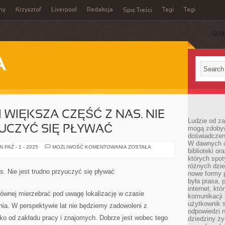
my
Krzysztof
Liverpool
Redakcja
Tagi
Tagi
Spis Treści
SUB
A
 WIĘKSZA CZĘŚĆ Z NAS. NIE
Ludzie od za
UCZYĆ SIĘ PŁYWAĆ
mogą zdobyw
doświadczeni
W dawnych cz
PŁYWAĆ
 PAŹ - 1 - 2025
MOŻLIWOŚĆ KOMENTOWANIA
ZOSTAŁA
biblioteki or
POTRAFI
WIĘKSZA
których spot
CZĘŚĆ
różnych dzie
Z
s. Nie jest trudno przyuczyć się pływać
nowe formy p
NAS.
NIE
była prasa, p
JEST
internet, kt
TRUDNO
ównej mierzebrać pod uwagę lokalizację w czasie
komunikacji
NAUCZYĆ
SIĘ
użytkownik s
a. W perspektywie lat nie będziemy zadowoleni z
PŁYWAĆ
odpowiedzi n
eko od zakładu pracy i znajomych. Dobrze jest wobec tego
dziedziny ży