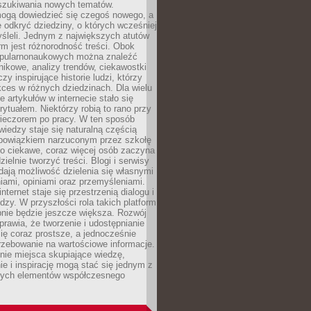
szukiwania nowych tematów.
mogą dowiedzieć się czegoś nowego, a
 odkryć dziedziny, o których wcześniej
śleli. Jednym z największych atutów
orm jest różnorodność treści. Obok
opularnonaukowych można znaleźć
nikowe, analizy trendów, ciekawostki
zy inspirujące historie ludzi, którzy
kces w różnych dziedzinach. Dla wielu
e artykułów w internecie stało się
ytuałem. Niektórzy robią to rano przy
wieczorem po pracy. W ten sposób
iedzy staje się naturalną częścią
 obowiązkiem narzuconym przez szkołę
Co ciekawe, coraz więcej osób zaczyna
ielnie tworzyć treści. Blogi i serwisy
ają możliwość dzielenia się własnymi
ami, opiniami oraz przemyśleniami.
nternet staje się przestrzenią dialogu i
zy. W przyszłości rola takich platform
nie będzie jeszcze większa. Rozwój
sprawia, że tworzenie i udostępnianie
 się coraz prostsze, a jednocześnie
rzebowanie na wartościowe informacje.
nie miejsca skupiające wiedzę,
e i inspirację mogą stać się jednym z
zych elementów współczesnego