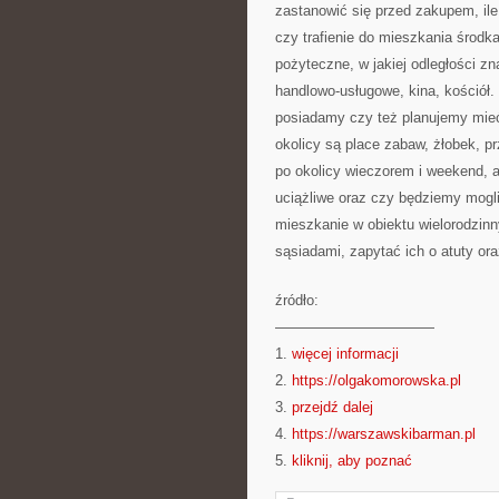
zastanowić się przed zakupem, il
czy trafienie do mieszkania środk
pożyteczne, w jakiej odległości zn
handlowo-usługowe, kina, kościół.
posiadamy czy też planujemy mieć
okolicy są place zabaw, żłobek, p
po okolicy wieczorem i weekend, a
uciążliwe oraz czy będziemy mogl
mieszkanie w obiektu wielorodzinn
sąsiadami, zapytać ich o atuty ora
źródło:
———————————
1.
więcej informacji
2.
https://olgakomorowska.pl
3.
przejdź dalej
4.
https://warszawskibarman.pl
5.
kliknij, aby poznać