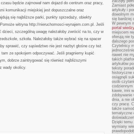
zaczęły pełn
e czasu będzie zajmował nam dojazd do centrum oraz pracy,
Zamiast pół
artykuły i p
ami komunikacji miejskiej jest dopuszczalne oraz
dowolnym mo
ajdują się najbliższe parki, punkty sprzedaży, obiekty
się bardziej
W pewnym mo
 Pomoże witryna http://nieruchomosci-wynajem.com.pl. Jeśli
portal wiedz
 dzieci, szczególną uwagę należałoby zwrócić na to, czy w
miejscem reg
oferują nie t
rzedszkole, szkoła. Należałoby także wybrać się na spacer
dalszego po
Czytelnicy 
by sprawić, czy sąsiedztwo nie jest nazbyt głośne czy też
jednocześnie
i tam ze spokojem odpoczywać. Jeśli pragniemy kupić
nawet nie my
takich platf
ym, dobrze zaintrygować się również najbliższymi
artykułów p
z wady okolicy.
teksty porad
historyczne c
osiągnęli su
osób czytani
codziennym r
kawie, inni 
zdobywanie w
dnia, a nie
czy pracę. 
także samodz
tematyczne d
doświadczeni
Dzięki temu i
wymiany wied
prawdopodob