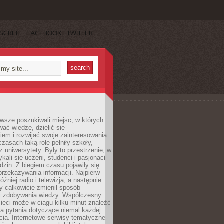
SCRIBE
FACEBOOK
TWITTER
wsze poszukiwali miejsc, w których
ać wiedzę, dzielić się
em i rozwijać swoje zainteresowania.
asach taką rolę pełniły szkoły,
az uniwersytety. Były to przestrzenie, w
ykali się uczeni, studenci i pasjonaci
dzin. Z biegiem czasu pojawiły się
rzekazywania informacji. Najpierw
óźniej radio i telewizja, a następnie
óry całkowicie zmienił sposób
 i zdobywania wiedzy. Współczesny
ieci może w ciągu kilku minut znaleźć
a pytania dotyczące niemal każdej
cia. Internetowe serwisy tematyczne