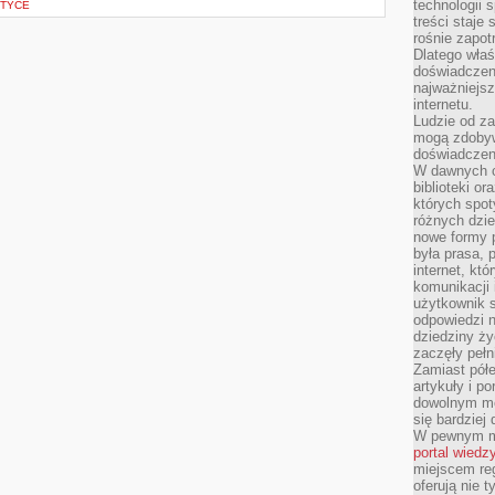
technologii 
ITYCE
treści staje
rośnie zapot
Dlatego właś
doświadczeni
najważniejs
internetu.
Ludzie od za
mogą zdobyw
doświadczeni
W dawnych cz
biblioteki or
których spot
różnych dzie
nowe formy p
była prasa, p
internet, kt
komunikacji
użytkownik s
odpowiedzi n
dziedziny ży
zaczęły pełn
Zamiast pół
artykuły i p
dowolnym mo
się bardziej
W pewnym mo
portal wiedz
miejscem reg
oferują nie t