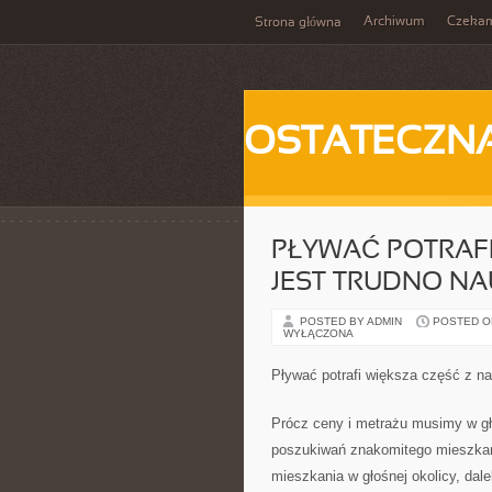
Archiwum
Czeka
Strona główna
OSTATECZN
PŁYWAĆ POTRAFI
JEST TRUDNO NA
POSTED BY ADMIN
POSTED ON
WYŁĄCZONA
Pływać potrafi większa część z na
Prócz ceny i metrażu musimy w gł
poszukiwań znakomitego mieszkani
mieszkania w głośnej okolicy, dal