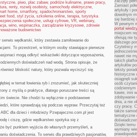
zaczęły pełn
rystyczne
,
piwo
,
plac zabaw
,
podróże kulinarne
,
prawo pracy
,
Zamiast pół
ltura
,
renty
,
rozwój osobisty
,
samochody elektryczne
,
artykuły i p
mart home
,
smartfony
,
spadochroniarstwo
,
sporty
dowolnym mo
reet food
,
styl życia
,
szkolenia online
,
terapia
,
turystyka
się bardziej
ezpieczenia społeczne
,
usługi cyfrowe
,
VR
,
webinary
,
W pewnym mo
acja
,
wino
,
wspinaczka
,
zarządzanie kryzysowe
,
zdrowie
portal wiedz
noważone budownictwo
miejscem reg
oferują nie t
 serwis wędkarski, który zestawia zamiłowanie do
dalszego po
Czytelnicy 
cjami. To przestrzeń, w którym osoby stawiające pierwsze
jednocześnie
 pasjonaci mogą odkryć wskazówki dotyczące wyposażenia,
nawet nie my
takich platf
codziennych doświadczeń nad wodą. Strona opisuje, że
artykułów p
 również bliskość natury, który pozwala wyciszyć się.
teksty porad
historyczne c
osiągnęli su
ębiej w temat łowienia ryb i zrozumieć, jak skuteczniej
osób czytani
codziennym r
ony z myślą o praktyce, dlatego poruszane treści są
kawie, inni 
zdobywanie w
m świecie. Nie chodzi tu wyłącznie o podstawowe
dnia, a nie
wiedzi, które sprawdzają się podczas wypraw. Przeczytaj też
czy pracę. 
także samodz
ABC dla dzieci i młodzieży Pzwpajeczno.com.pl jest
tematyczne d
odę i ciszę, gdzie wędkarstwo spotyka się z
doświadczeni
Dzięki temu i
że być punktem wyjścia do własnych przemyśleń, a
wymiany wied
prawdopodob
niu doświadczenia. To serwis dla prawdziwych pasjonatów,