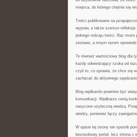
miejsca, do którego chętnie się wr
Treści publikowane na pzwpajeczn
wypraw, a także szersze refleksje 
jednego rodzaju treści. Raz może
zestawu, a innym razem opowiedzi
To również wartościowy blog dla t
każdy odwiedzający szuka od raz
czyli to, co sprawia, że chce się
zachęcać do aktywnego spędzania
Blog wędkarski powinien być wiary
komunikacji. Wędkarze cenią konkr
nasycone użyteczną wiedzą. Pzwp
wiedzy, ponieważ łączy zaangażow
W opisie tej strony nie sposób pom
bezosobowy portal, lecz strona z 