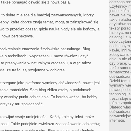
dalszego po
 także pomagać oswoić się z nową pasją.
Czytelnicy 
jednocześnie
to dobre miejsce dla bardziej zaawansowanych, którzy
nawet nie my
takich platf
soby, które dobrze znają temat, mogą tu zainspirować się
artykułów p
teksty porad
 to przecież obszar, gdzie nauka nigdy się nie kończy, a
historyczne c
 nową perspektywę.
osiągnęli su
osób czytani
codziennym r
 podkreślanie znaczenia środowiska naturalnego. Blog
kawie, inni 
zdobywanie w
ie o technikach i wyposażeniu; może również uczyć
dnia, a nie
 to przebywanie w naturalnym otoczeniu, a więc także
czy pracę. 
także samodz
wia, że treści są przyjemne w odbiorze.
tematyczne d
doświadczeni
Dzięki temu i
rzegane jako platforma wymiany doświadczeń, nawet jeśli
wymiany wied
prawdopodob
ytanie materiałów. Sam blog zbliża osoby o podobnych
technologii 
zy wspólny punkt odniesienia. To bardzo ważne, bo hobby
treści staje
rośnie zapot
towarzyszy mu społeczność.
Dlatego właś
doświadczeni
najważniejs
rozwijać swoje umiejętności. Każdy kolejny tekst może
internetu.
pasji. Takie podejście zwiększa zaangażowanie odbiorców,
są tworzone z myślą o nim. Blog zyskuje wtedy funkcję