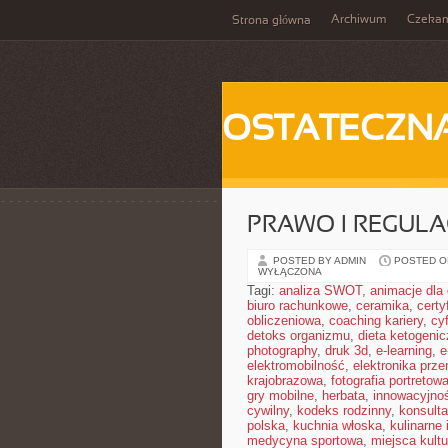
Archiwum
Czeka
Strona główna
OSTATECZN
PRAWO I REGULA
POSTED BY ADMIN
POSTED ON
WYŁĄCZONA
Tagi:
analiza SWOT
,
animacje dla 
biuro rachunkowe
,
ceramika
,
cert
obliczeniowa
,
coaching kariery
,
cy
detoks organizmu
,
dieta ketogeni
photography
,
druk 3d
,
e-learning
,
e
elektromobilność
,
elektronika prz
krajobrazowa
,
fotografia portretow
gry mobilne
,
herbata
,
innowacyjno
cywilny
,
kodeks rodzinny
,
konsulta
polska
,
kuchnia włoska
,
kulinarne 
medycyna sportowa
,
miejsca kultu