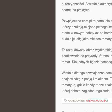
autentyczności. A właśnie autenty
opartej na praktyce.
Pzwpajeczno.com.pl to portal dla p
którzy szukają miejsca pełnego ins
startu w nowym hobby aż po bardz
buduje jej siłę jako miejsca temat
To rozbudowany obraz wędkarskiej 
zamiłowanie do przyrody. Strona i
temat. Dla jednych będzie pomocą 
Właśnie dlatego pzwpajeczno.com.
spaja wiedzę z pasją i relaksem. 
tematyką, gdzie każdy może znaleź
której dobrze zaglądać regularnie
CATEGORIES:
NIERUCHOMOŚCI