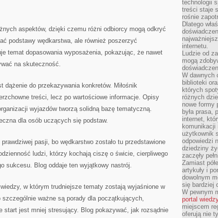
technologii 
treści staje
rośnie zapot
Dlatego właś
żnych aspektów, dzięki czemu różni odbiorcy mogą odkryć
doświadczeni
najważniejs
nać podstawy wędkarstwa, ale również poszerzyć
internetu.
uje temat dopasowania wyposażenia, pokazując, że nawet
Ludzie od za
mogą zdobyw
ywać na skuteczność.
doświadczeni
W dawnych cz
biblioteki or
 dążenie do przekazywania konkretów. Miłośnik
których spot
ierzchowne treści, lecz po wartościowe informacje. Opisy
różnych dzie
nowe formy p
organizacji wyjazdów tworzą solidną bazę tematyczną.
była prasa, p
internet, kt
eczna dla osób uczących się podstaw.
komunikacji
użytkownik s
odpowiedzi n
prawdziwej pasji, bo wędkarstwo zostało tu przedstawione
dziedziny ży
dzienność ludzi, którzy kochają ciszę o świcie, cierpliwego
zaczęły pełn
Zamiast pół
o sukcesu. Blog oddaje ten wyjątkowy nastrój.
artykuły i p
dowolnym mo
się bardziej
wiedzy, w którym trudniejsze tematy zostają wyjaśnione w
W pewnym mo
b szczególnie ważne są porady dla początkujących,
portal wiedz
miejscem reg
 start jest mniej stresujący. Blog pokazywać, jak rozsądnie
oferują nie t