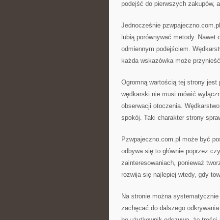
podejść do pierwszych zakupów, a
Jednocześnie pzwpajeczno.com.pl 
lubią porównywać metody. Nawet o
odmiennym podejściem. Wędkarstwo
każda wskazówka może przynieść
Ogromną wartością tej strony jest
wędkarski nie musi mówić wyłączn
obserwacji otoczenia. Wędkarstwo
spokój. Taki charakter strony spra
Pzwpajeczno.com.pl może być post
odbywa się to głównie poprzez cz
zainteresowaniach, ponieważ twor
rozwija się najlepiej wtedy, gdy 
Na stronie można systematycznie 
zachęcać do dalszego odkrywania 
bo użytkownik odczuwa, że treści 