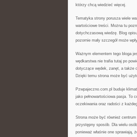
którzy chcą wiedzieć więcej.
Tematyka strony porusza wiele wa
wartościowe treści. Można tu poz
dotychczasową wiedzę. Blog opis
pozornie mały szczegół może wpł
Ważnym elementem tego bloga jest
wędkarstwa nie trafia tutaj po pow
dotyczące wędek, zanęt, a także 
Dzięki temu strona może być użyt
Pzwpajeczno.com.pl buduje klimat 
jako pełnowartościowa pasja. To co
oczekiwania oraz radości z każdeg
Strona może być również centrum 
przystępny sposób. Dla wielu osó
ponieważ właśnie one sprawiają, że