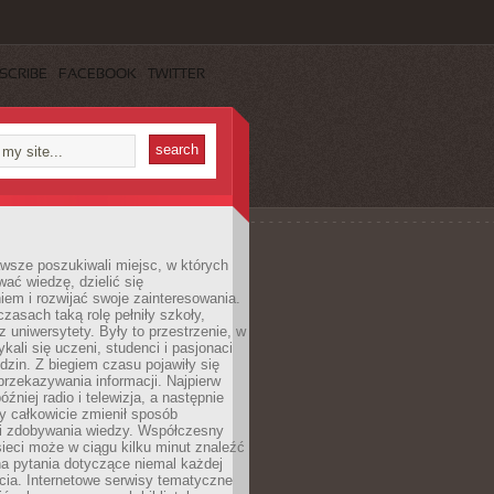
SCRIBE
FACEBOOK
TWITTER
wsze poszukiwali miejsc, w których
ać wiedzę, dzielić się
em i rozwijać swoje zainteresowania.
asach taką rolę pełniły szkoły,
az uniwersytety. Były to przestrzenie, w
ykali się uczeni, studenci i pasjonaci
dzin. Z biegiem czasu pojawiły się
rzekazywania informacji. Najpierw
óźniej radio i telewizja, a następnie
óry całkowicie zmienił sposób
 i zdobywania wiedzy. Współczesny
ieci może w ciągu kilku minut znaleźć
a pytania dotyczące niemal każdej
cia. Internetowe serwisy tematyczne