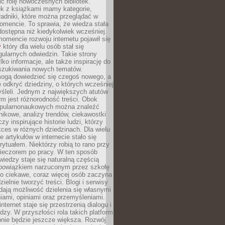
ić rolę nowoczesnych bibliotek.
ek z książkami mamy kategorie,
oradniki, które można przeglądać w
mencie. To sprawia, że wiedza stała
 dostępna niż kiedykolwiek wcześniej.
mencie rozwoju internetu pojawił się
y
który dla wielu osób stał się
ularnych odwiedzin. Takie strony
ylko informacje, ale także inspirację do
szukiwania nowych tematów.
mogą dowiedzieć się czegoś nowego, a
 odkryć dziedziny, o których wcześniej
śleli. Jednym z największych atutów
orm jest różnorodność treści. Obok
opularnonaukowych można znaleźć
nikowe, analizy trendów, ciekawostki
zy inspirujące historie ludzi, którzy
kces w różnych dziedzinach. Dla wielu
e artykułów w internecie stało się
ytuałem. Niektórzy robią to rano przy
wieczorem po pracy. W ten sposób
iedzy staje się naturalną częścią
 obowiązkiem narzuconym przez szkołę
Co ciekawe, coraz więcej osób zaczyna
ielnie tworzyć treści. Blogi i serwisy
ają możliwość dzielenia się własnymi
ami, opiniami oraz przemyśleniami.
nternet staje się przestrzenią dialogu i
zy. W przyszłości rola takich platform
nie będzie jeszcze większa. Rozwój