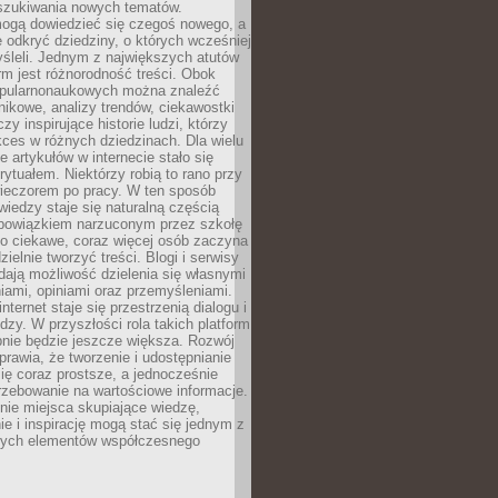
szukiwania nowych tematów.
mogą dowiedzieć się czegoś nowego, a
 odkryć dziedziny, o których wcześniej
śleli. Jednym z największych atutów
orm jest różnorodność treści. Obok
opularnonaukowych można znaleźć
nikowe, analizy trendów, ciekawostki
zy inspirujące historie ludzi, którzy
kces w różnych dziedzinach. Dla wielu
e artykułów w internecie stało się
ytuałem. Niektórzy robią to rano przy
wieczorem po pracy. W ten sposób
iedzy staje się naturalną częścią
 obowiązkiem narzuconym przez szkołę
Co ciekawe, coraz więcej osób zaczyna
ielnie tworzyć treści. Blogi i serwisy
ają możliwość dzielenia się własnymi
ami, opiniami oraz przemyśleniami.
nternet staje się przestrzenią dialogu i
zy. W przyszłości rola takich platform
nie będzie jeszcze większa. Rozwój
sprawia, że tworzenie i udostępnianie
 się coraz prostsze, a jednocześnie
rzebowanie na wartościowe informacje.
nie miejsca skupiające wiedzę,
e i inspirację mogą stać się jednym z
zych elementów współczesnego