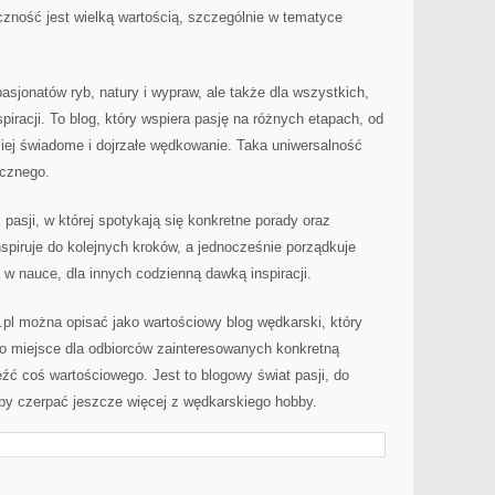
czność jest wielką wartością, szczególnie w tematyce
asjonatów ryb, natury i wypraw, ale także dla wszystkich,
piracji. To blog, który wspiera pasję na różnych etapach, od
iej świadome i dojrzałe wędkowanie. Taka uniwersalność
ycznego.
pasji, w której spotykają się konkretne porady oraz
nspiruje do kolejnych kroków, a jednocześnie porządkuje
w nauce, dla innych codzienną dawką inspiracji.
pl można opisać jako wartościowy blog wędkarski, który
To miejsce dla odbiorców zainteresowanych konkretną
ć coś wartościowego. Jest to blogowy świat pasji, do
, by czerpać jeszcze więcej z wędkarskiego hobby.