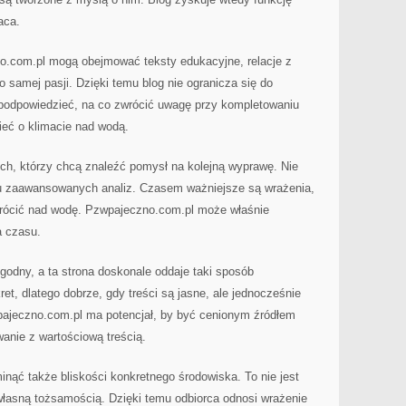
aca.
o.com.pl mogą obejmować teksty edukacyjne, relacje z
o samej pasji. Dzięki temu blog nie ogranicza się do
 podpowiedzieć, na co zwrócić uwagę przy kompletowaniu
eć o klimacie nad wodą.
ych, którzy chcą znaleźć pomysł na kolejną wyprawę. Nie
u zaawansowanych analiz. Czasem ważniejsze są wrażenia,
 wrócić nad wodę. Pzwpajeczno.com.pl może właśnie
 czasu.
godny, a ta strona doskonale oddaje taki sposób
et, dlatego dobrze, gdy treści są jasne, ale jednocześnie
ajeczno.com.pl ma potencjał, by być cenionym źródłem
anie z wartościową treścią.
inąć także bliskości konkretnego środowiska. To nie jest
własną tożsamością. Dzięki temu odbiorca odnosi wrażenie