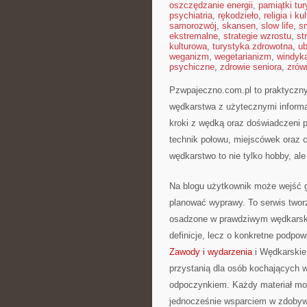
oszczędzanie energii
,
pamiątki tu
psychiatria
,
rękodzieło
,
religia i ku
samorozwój
,
skansen
,
slow life
,
s
ekstremalne
,
strategie wzrostu
,
st
kulturowa
,
turystyka zdrowotna
,
ub
weganizm
,
wegetarianizm
,
windyk
psychiczne
,
zdrowie seniora
,
zrów
Pzwpajeczno.com.pl to praktyczny
wędkarstwa z użytecznymi informa
kroki z wędką oraz doświadczeni
technik połowu, miejscówek oraz 
wędkarstwo to nie tylko hobby, ale
Na blogu użytkownik może wejść gł
planować wyprawy. To serwis tworz
osadzone w prawdziwym wędkarski
definicje, lecz o konkretne podpo
Zawody i wydarzenia
i Wędkarskie 
przystanią dla osób kochających w
odpoczynkiem. Każdy materiał mo
jednocześnie wsparciem w zdobywa