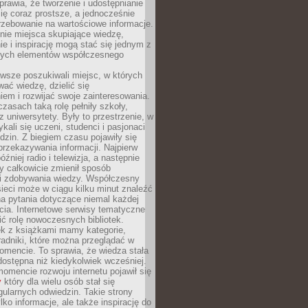
sprawia, że tworzenie i udostępnianie
 się coraz prostsze, a jednocześnie
rzebowanie na wartościowe informacje.
nie miejsca skupiające wiedzę,
e i inspirację mogą stać się jednym z
zych elementów współczesnego
wsze poszukiwali miejsc, w których
ać wiedzę, dzielić się
em i rozwijać swoje zainteresowania.
asach taką rolę pełniły szkoły,
az uniwersytety. Były to przestrzenie, w
ykali się uczeni, studenci i pasjonaci
dzin. Z biegiem czasu pojawiły się
rzekazywania informacji. Najpierw
óźniej radio i telewizja, a następnie
óry całkowicie zmienił sposób
 i zdobywania wiedzy. Współczesny
ieci może w ciągu kilku minut znaleźć
a pytania dotyczące niemal każdej
cia. Internetowe serwisy tematyczne
ić rolę nowoczesnych bibliotek.
ek z książkami mamy kategorie,
oradniki, które można przeglądać w
mencie. To sprawia, że wiedza stała
 dostępna niż kiedykolwiek wcześniej.
mencie rozwoju internetu pojawił się
y
który dla wielu osób stał się
ularnych odwiedzin. Takie strony
ylko informacje, ale także inspirację do