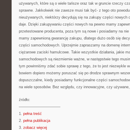
używanych, które są o wiele tańsze oraz tak w gruncie rzeczy cz
sprawne. Jakkolwiek nie zawsze musi tak być- z tego oto powodu
nieużywanych, niektórzy decydują się na zakupy części nowych 
daje. Dzięki zakupywaniu części nowych na pewno mamy zapewni
przetestowane producenta, poza tym są nowe i posiadamy na nie
mamy zapewnioną gwarancję zakupu, dlatego dużo osób się decy
części samochodowych. Uprzejmie zapraszamy na domenę inte
ciężarowe zaciski hamulcowe. Takie wszystkie działania, jakie m
samochodowych są niezmiernie ważne, w następstwie tego musi
tym powinniśmy zdać sobie sprawę z tego, że to jest niezwykle w
bowiem dopiero możemy poruszać się po drodze sprawnym wozem,
dopuszczalne, kiedy posiadamy funkcjonalne części samochodo
na wiele sposobów. Bez względu, czy innowacyjne, czy używane,
źródło:
———————————
1.
pełna treść
2.
pełna publikacja
3.
zobacz więcej