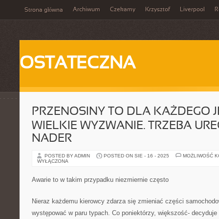
Archiwum
Czekamy
Krzysztof
Liverpool
R
Strona główna
OSTATECZNA
PRZENOSINY TO DLA KAŻDEGO 
WIELKIE WYZWANIE. TRZEBA U
NADER
POSTED BY ADMIN
POSTED ON SIE - 16 - 2025
MOŻLIWOŚĆ 
WYŁĄCZONA
Awarie to w takim przypadku niezmiernie często
Nieraz każdemu kierowcy zdarza się zmieniać części samochodo
występować w paru typach. Co poniektórzy, większość- decyduje 